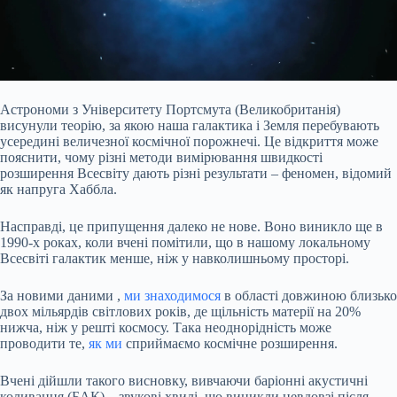
Астрономи з Університету Портсмута (Великобританія)
висунули
теорію, за якою наша галактика і Земля перебувають
усередині величезної космічної порожнечі. Це відкриття може
пояснити, чому різні методи вимірювання швидкості
розширення Всесвіту дають різні результати – феномен, відомий
як напруга Хаббла.
Насправді, це припущення далеко не нове. Воно виникло ще в
1990-х роках, коли вчені помітили, що в нашому локальному
Всесвіті галактик менше, ніж у навколишньому просторі.
За новими
даними
,
ми знаходимося
в області довжиною близько
двох мільярдів світлових років, де щільність матерії на 20%
нижча, ніж у решті космосу. Така неоднорідність може
проводити те,
як ми
сприймаємо космічне розширення.
Вчені дійшли такого висновку, вивчаючи баріонні акустичні
коливання (БАК) – звукові хвилі, що виникли невдовзі після