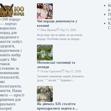
К
и
П
с
«100 порад»
Чиї поради допоможуть у
К
— портал
коханні
С
корисних
Ніна Яремко
Чер 15, 2026
порад для
Іноді ніщо так не цінне, як ця вчасна
щоденного
порада. Особливо якщо це порада
життя: побут,
фахівця — дієтолога, лікаря,
здоров'я,
косметолога, тренера, стиліста…
відпочинок і
навіть вибір
одягу. Ми
Московські таємниці та
також
легенди
стежимо за
Остап Гарматюк
Чер 15, 2026
новинками
Таємничі зникнення людей, блукають
технологій,
душі, ” ” погані ” ” будинки і
які
прокляття чаклунів — усе є у Москві.
полегшують
Щоб…
життя. Наша
мета — прості
рішення для
реальних
Як дівчата XIX століття
потреб
примудрялися ходити в