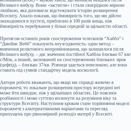
Великого вибуху. Вони «застигли» і стали своєрідною мірною
лінійкою, яка допомагає відстежувати історію розширення
Всесвіту. Аналіз показав, що ймовірність того, що ми дійсно
знаходимося в пустелі, приблизно в 100 разів вища, ніж
ймовірність перебування у більш середній за щільністю області.
Протягом останніх років спостереження телескопів “Хаббл” і
“Джеймс Вебб” показують неузгодженість: один метод –
вивчення реліктового випромінювання, що залишилося після
Великого вибуху, – дає значення постійної Хаббла близько 67 км/
с/Мпк, а інший, заснований на спостереженнях близьких зірок
(цефеід), – близько 37/кв. Різниця здається невеликою, але вона
ставить під сумнів стандартну модель космології.
Автори роботи вважають, що якщо ми справді живемо в
порожнечі, то локальне розширення простору всередині неї
може йти швидше, ніж у щільніших областях. Це пояснює
розбіжності і може суттєво вплинути на розуміння віку та
структури Всесвіту. Наступним кроком стане порівняння моделі
порожнечі з альтернативними варіантами та перегляд
припущень про рівномірний розподіл матерії у Всесвіті.
Submit Rating
Rate this item: