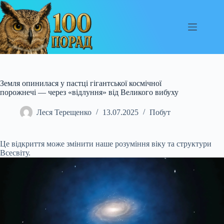
Перейти
до
вмісту
Земля опинилася у пастці гігантської космічної
порожнечі — через «відлуння» від Великого вибуху
Леся Терещенко
13.07.2025
Побут
Це відкриття може змінити наше розуміння віку та структури
Всесвіту.