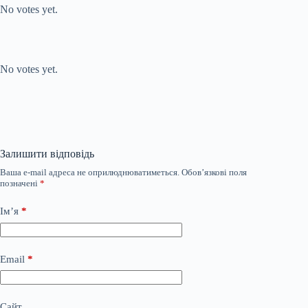
No votes yet.
Submit Rating
Rate this item:
No votes yet.
Залишити відповідь
Ваша e-mail адреса не оприлюднюватиметься.
Обов’язкові поля
позначені
*
Ім’я
*
Email
*
Сайт