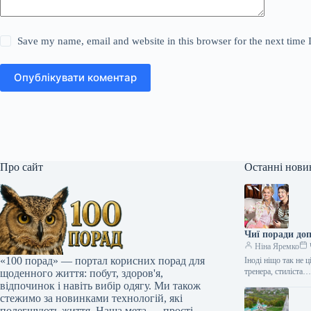
Save my name, email and website in this browser for the next time
Опублікувати коментар
Про сайт
Останні нови
Чиї поради до
Ніна Яремко
«100 порад» — портал корисних порад для
Іноді ніщо так не 
тренера, стиліста
щоденного життя: побут, здоров'я,
відпочинок і навіть вибір одягу. Ми також
стежимо за новинками технологій, які
полегшують життя. Наша мета — прості