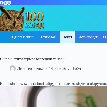
Перейти
до
вмісту
Цікаві новини
Технології
Побут
Авто-поради
О
Як почистити термос всередині та зовні
Леся Терещенко
14.06.2026
Побут
Наліт від чаю, кави та інші забруднення легко відмити підручни