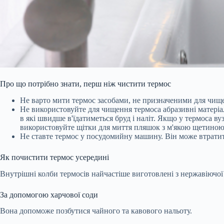
Про що потрібно знати, перш ніж чистити термос
Не варто мити термос засобами, не призначеними для чищ
Не використовуйте для чищення термоса абразивні матеріал
в які швидше в'їдатиметься бруд і наліт. Якщо у термоса 
використовуйте щітки для миття пляшок з м'якою щетиною
Не ставте термос у посудомийну машину. Він може втратити
Як почистити термос усередині
Внутрішні колби термосів найчастіше виготовлені з нержавіючої с
За допомогою харчової соди
Вона допоможе позбутися чайного та кавового нальоту.