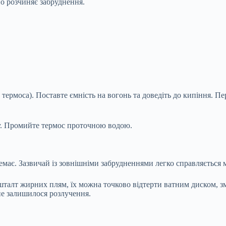
но розчиняє забруднення.
 термоса). Поставте ємність на вогонь та доведіть до кипіння. П
ду. Промийте термос проточною водою.
має. Зазвичай із зовнішніми забрудненнями легко справляється м
шталт жирних плям, їх можна точково відтерти ватним диском, з
не залишилося розлучення.