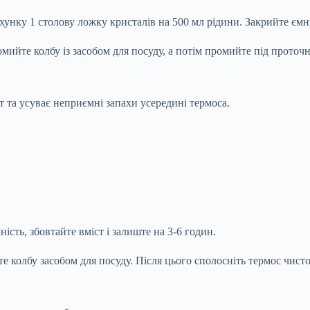
хунку 1 столову ложку кристалів на 500 мл рідини. Закрийте ємн
помийте колбу із засобом для посуду, а потім промийте під прото
т та усуває неприємні запахи усередині термоса.
ність, збовтайте вміст і залиште на 3-6 годин.
те колбу засобом для посуду. Після цього сполосніть термос чис