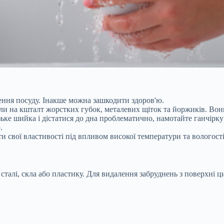
ення посуду. Інакше можна зашкодити здоров'ю.
и на кшталт жорстких губок, металевих щіток та йоржиків. Вони
вузьке шийка і дістатися до дна проблематично, намотайте ганчір
.
 свої властивості під впливом високої температури та вологості
талі, скла або пластику. Для видалення забруднень з поверхні цих