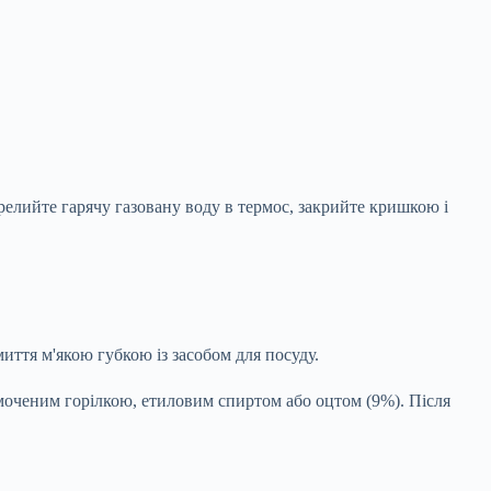
ерелийте гарячу газовану воду в термос, закрийте кришкою і
иття м'якою губкою із засобом для посуду.
моченим горілкою, етиловим спиртом або оцтом (9%). Після