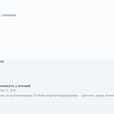
 I comment.
ни
поможуть у коханні
Чер 15, 2026
цінне, як ця вчасна порада. Особливо якщо це порада фахівця — дієтолога, лікаря, космет
…