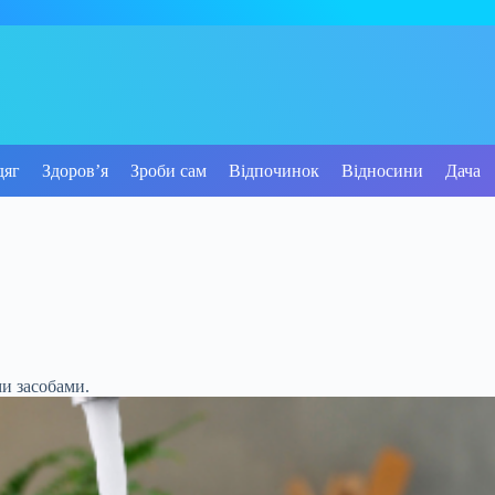
дяг
Здоров’я
Зроби сам
Відпочинок
Відносини
Дача
ми засобами.