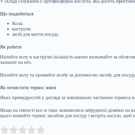
У складі газування є ортофосфорна кислота, яка досить ефектив
Що знадобиться
Кола;
каструля;
засіб для миття посуду.
Як робити
Налийте колу в каструлю (кількість напою визначайте за обсягом
залиште на ніч.
Вилийте колу та промийте колбу за допомогою засобу для посу
Як почистити термос зовні
Яких премудростей у догляді за зовнішньою частиною термоса не
Якщо на ємності все ж таки залишилися забруднені ділянки на к
цього вимийте термос засобом для посуду і витріть насухо, щоб 
Submit Rating
Rate this item: