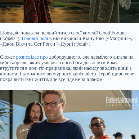
Lionsgate показала перший тизер своєї комедії Good Fortune
(“Удача”).
Головні ролі
в ній виконали Кіану Рівз («Матриця»,
«Джон Вік») та Сет Роген («Дурні гроші»).
Сюжет
розповідає про
добродушного, але невмілого ангела на
ім’я Габріель, який умовляє свого боса дозволити йому
втрутитися в долі гіг-працівника, який насилу зводить кінці з
кінцями, і заможного венчурного капіталіста. Герой щиро хоче
покращити їхнє життя, але все йде не за планом.