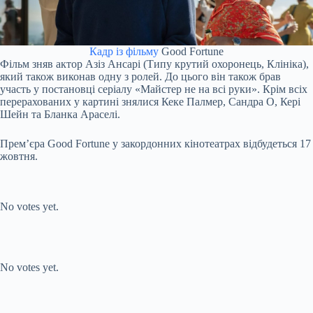
Кадр із фільму
Good Fortune
Фільм зняв актор Азіз Ансарі (Типу крутий охоронець, Клініка),
який також виконав одну з ролей. До цього він також брав
участь у постановці серіалу «Майстер не на всі руки». Крім всіх
перерахованих у картині знялися Кеке Палмер, Сандра О, Кері
Шейн та Бланка Араселі.
Прем’єра Good Fortune у закордонних кінотеатрах відбудеться 17
жовтня.
Submit Rating
Rate this item:
No votes yet.
Submit Rating
Rate this item:
No votes yet.