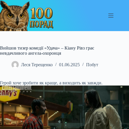
Перейти
до
вмісту
Вийшов тизер комедії «Удача» – Кіану Рівз грає
невдачливого ангела-охоронця
Леся Терещенко
01.06.2025
Побут
Герой хоче зробити як краще, а виходить як завжди.