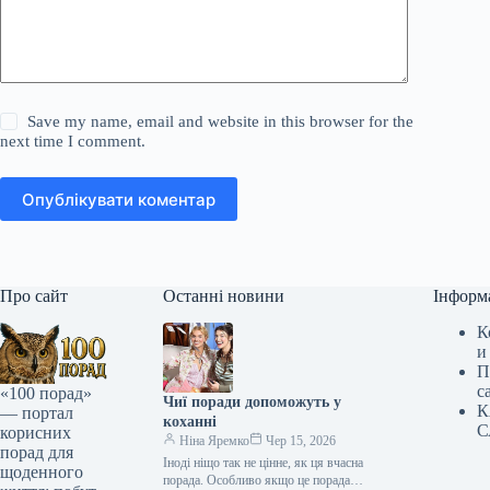
Save my name, email and website in this browser for the
next time I comment.
Опублікувати коментар
Про сайт
Останні новини
Інформ
К
и
П
с
«100 порад»
Чиї поради допоможуть у
К
— портал
коханні
С
корисних
Ніна Яремко
Чер 15, 2026
порад для
Іноді ніщо так не цінне, як ця вчасна
щоденного
порада. Особливо якщо це порада