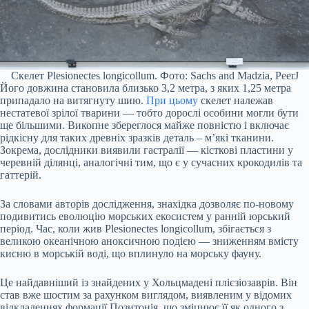
Скелет Plesionectes longicollum. Фото: Sachs and Madzia, PeerJ
Його довжина становила близько 3,2 метра, з яких 1,25 метра
припадало на витягнуту шию.
При цьому
скелет належав
нестатевої зрілої тварини — тобто дорослі особини могли бути
ще більшими. Викопне збереглося майже повністю і включає
рідкісну для таких древніх зразків деталь – м’які тканини.
Зокрема, дослідники виявили гастралії — кісткові пластини у
черевній ділянці, аналогічні тим, що є у сучасних крокодилів та
гаттерій.
За словами авторів дослідження, знахідка дозволяє по-новому
подивитись еволюцію морських екосистем у ранній юрський
період. Час, коли жив Plesionectes longicollum, збігається з
великою океанічною аноксичною подією — зниженням вмісту
кисню в морській воді, що вплинуло на морську фауну.
Це найдавніший із знайдених у Хольцмадені плієзіозаврів. Він
став вже шостим за рахунком виглядом, виявленим у відомих
відкладеннях формації Позитонія, що зміцнює її як одного з