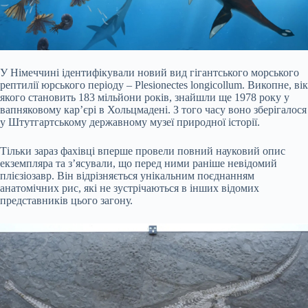
У Німеччині
ідентифікували
новий вид гігантського морського
рептилії юрського періоду – Plesionectes longicollum. Викопне, вік
якого становить 183 мільйони років, знайшли ще 1978 року у
вапняковому кар’єрі в Хольцмадені. З того часу воно зберігалося
у Штутгартському державному музеї природної історії.
Тільки зараз фахівці вперше провели повний науковий опис
екземпляра та з’ясували, що перед ними раніше невідомий
плієзіозавр. Він відрізняється унікальним поєднанням
анатомічних рис, які не зустрічаються в інших відомих
представників цього загону.