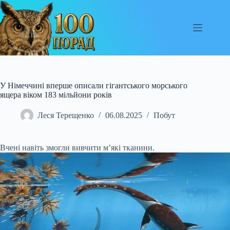
Перейти
до
вмісту
У Німеччині вперше описали гігантського морського
ящера віком 183 мільйони років
Леся Терещенко
06.08.2025
Побут
Вчені навіть змогли вивчити м’які тканини.