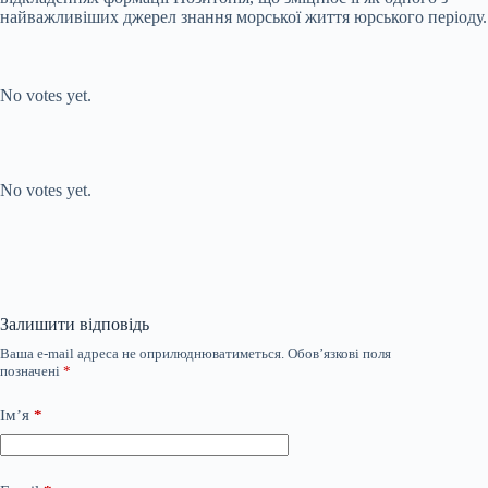
найважливіших джерел знання морської життя юрського періоду.
Submit Rating
Rate this item:
No votes yet.
Submit Rating
Rate this item:
No votes yet.
Залишити відповідь
Ваша e-mail адреса не оприлюднюватиметься.
Обов’язкові поля
позначені
*
Ім’я
*