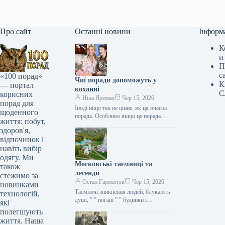
Про сайт
Останні новини
Інформ
К
и
П
с
«100 порад»
Чиї поради допоможуть у
К
— портал
коханні
С
корисних
Ніна Яремко
Чер 15, 2026
порад для
Іноді ніщо так не цінне, як ця вчасна
щоденного
порада. Особливо якщо це порада
життя: побут,
фахівця — дієтолога, лікаря,
здоров'я,
косметолога, тренера, стиліста…
відпочинок і
навіть вибір
одягу. Ми
Московські таємниці та
також
легенди
стежимо за
Остап Гарматюк
Чер 15, 2026
новинками
Таємничі зникнення людей, блукають
технологій,
душі, ” ” погані ” ” будинки і
які
прокляття чаклунів — усе є у Москві.
полегшують
Щоб…
життя. Наша