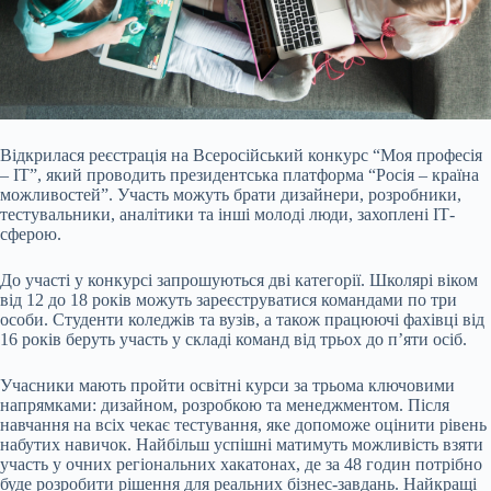
Відкрилася реєстрація на Всеросійський конкурс “Моя професія
– ІТ”, який проводить президентська платформа “Росія – країна
можливостей”. Участь можуть брати дизайнери, розробники,
тестувальники, аналітики та інші молоді люди, захоплені ІТ-
сферою.
До участі у конкурсі запрошуються дві категорії. Школярі віком
від 12 до 18 років можуть зареєструватися командами по три
особи. Студенти коледжів та вузів, а також працюючі фахівці від
16 років беруть участь у складі команд від трьох до п’яти осіб.
Учасники мають пройти освітні курси за трьома ключовими
напрямками: дизайном, розробкою та менеджментом. Після
навчання на всіх чекає тестування, яке допоможе оцінити рівень
набутих навичок. Найбільш успішні матимуть можливість взяти
участь у очних регіональних хакатонах, де за 48 годин потрібно
буде розробити рішення для реальних бізнес-завдань. Найкращі