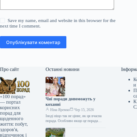
Save my name, email and website in this browser for the
next time I comment.
Опублікувати коментар
Про сайт
Останні новини
Інформ
К
и
П
с
«100 порад»
Чиї поради допоможуть у
К
— портал
коханні
С
корисних
Ніна Яремко
Чер 15, 2026
порад для
Іноді ніщо так не цінне, як ця вчасна
щоденного
порада. Особливо якщо це порада
життя: побут,
фахівця — дієтолога, лікаря,
здоров'я,
косметолога, тренера, стиліста…
відпочинок і