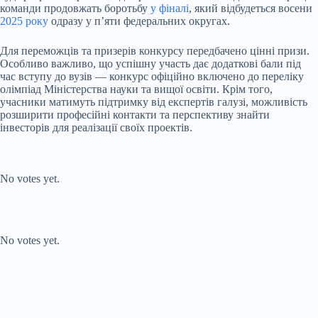
команди продовжать боротьбу
у фіналі
, який відбудеться восени
2025 року
одразу у п’яти федеральних округах.
Для переможців та призерів конкурсу передбачено цінні призи.
Особливо важливо, що успішну участь дає додаткові бали під
час вступу до вузів — конкурс офіційно включено до переліку
олімпіад Міністерства науки та вищої освіти. Крім того,
учасники матимуть підтримку від експертів галузі, можливість
розширити професійні контакти та перспективу знайти
інвесторів для реалізації своїх проектів.
Submit Rating
Rate this item:
No votes yet.
Submit Rating
Rate this item:
No votes yet.