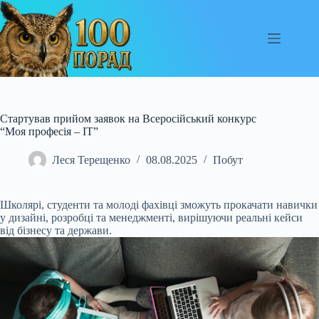
Перейти
до
вмісту
Стартував прийом заявок на Всеросійський конкурс
“Моя професія – ІТ”
Леся Терещенко
08.08.2025
Побут
Школярі, студенти та молоді фахівці зможуть прокачати навички
у дизайні, розробці та менеджменті, вирішуючи реальні кейси
від бізнесу та держави.