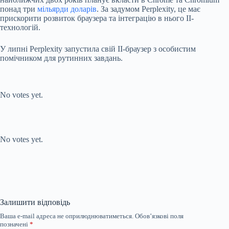
понад три
мільярди доларів
. За задумом Perplexity, це має
прискорити розвиток браузера та інтеграцію в нього ІІ-
технологій.
У липні Perplexity запустила свій ІІ-браузер з особистим
помічником для рутинних завдань.
Submit Rating
Rate this item:
No votes yet.
Submit Rating
Rate this item:
No votes yet.
Залишити відповідь
Ваша e-mail адреса не оприлюднюватиметься.
Обов’язкові поля
позначені
*