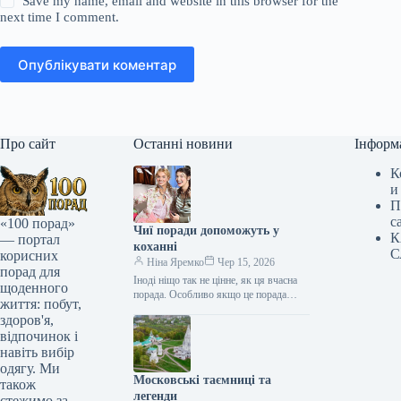
Save my name, email and website in this browser for the
next time I comment.
Опублікувати коментар
Про сайт
Останні новини
Інформ
К
и
П
с
«100 порад»
Чиї поради допоможуть у
К
— портал
коханні
С
корисних
Ніна Яремко
Чер 15, 2026
порад для
Іноді ніщо так не цінне, як ця вчасна
щоденного
порада. Особливо якщо це порада
життя: побут,
фахівця — дієтолога, лікаря,
здоров'я,
косметолога, тренера, стиліста…
відпочинок і
навіть вибір
одягу. Ми
Московські таємниці та
також
легенди
стежимо за