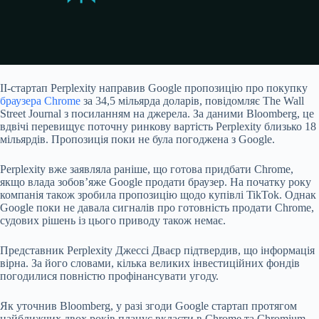
ІІ-стартап Perplexity
направив
Google пропозицію про покупку
браузера Chrome
за 34,5 мільярда доларів, повідомляє The Wall
Street Journal з посиланням на джерела. За даними Bloomberg, це
вдвічі перевищує поточну ринкову вартість Perplexity близько 18
мільярдів. Пропозиція поки не була погоджена з Google.
Perplexity вже заявляла раніше, що готова придбати Chrome,
якщо влада зобов’яже Google продати браузер. На початку року
компанія також зробила пропозицію щодо купівлі TikTok. Однак
Google поки не давала сигналів про готовність продати Chrome,
судових рішень із цього приводу також немає.
Представник Perplexity Джессі Дваєр підтвердив, що інформація
вірна. За його словами, кілька великих інвестиційних фондів
погодилися повністю профінансувати угоду.
Як уточнив Bloomberg, у разі згоди Google стартап протягом
найближчих двох років планує вкласти в Chrome та Chromium