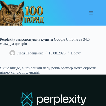
Перейти
до
вмісту
Perplexity запропонувала купити Google Chrome за 34,5
мільярда доларів
Леся Терещенко
15.08.2025
Побут
Якщо вийде, в найближчі пару років браузер може обрости
цілою купою ІІ-функцій.