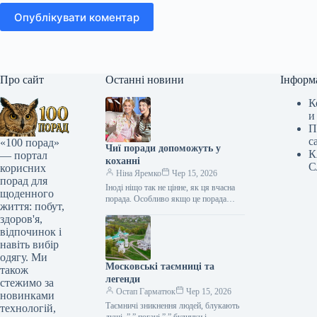
Опублікувати коментар
Про сайт
Останні новини
Інформ
К
и
П
с
«100 порад»
Чиї поради допоможуть у
К
— портал
коханні
С
корисних
Ніна Яремко
Чер 15, 2026
порад для
Іноді ніщо так не цінне, як ця вчасна
щоденного
порада. Особливо якщо це порада
життя: побут,
фахівця — дієтолога, лікаря,
здоров'я,
косметолога, тренера, стиліста…
відпочинок і
навіть вибір
одягу. Ми
Московські таємниці та
також
легенди
стежимо за
Остап Гарматюк
Чер 15, 2026
новинками
Таємничі зникнення людей, блукають
технологій,