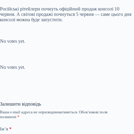
Російські рітейлери почнуть офіційний продаж консолі 10
червня. А світові продажі почнуться 5 червня — саме цього дня
консолі можна буде запустити.
Submit Rating
Rate this item:
No votes yet.
Submit Rating
Rate this item:
No votes yet.
Залишити відповідь
Ваша e-mail адреса не оприлюднюватиметься.
Обов’язкові поля
позначені
*
Ім’я
*