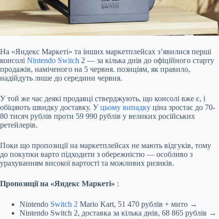
На «Яндекс Маркеті» та інших маркетплейсах з’явилися перші
консолі
Nintendo Switch
2 — за кілька днів до офіційного старту
продажів, наміченого на 5 червня. позиціям, як правило,
надійдуть лише до середини червня.
У той же час деякі продавці стверджують, що консолі вже є, і
обіцяють швидку доставку. У
цьому випадку
ціна зростає до 70-
80 тисяч рублів проти 59 990 рублів у великих російських
ретейлерів.
Поки що пропозиції на маркетплейсах не мають відгуків, тому
до покупки варто підходити з обережністю — особливо з
урахуванням високої вартості та можливих ризиків.
Пропозиції на «Яндекс Маркеті»
:
Nintendo
Switch 2
Mario Kart, 51 470 рублів + мито →
Nintendo Switch 2, доставка за кілька днів, 68 865 рублів →