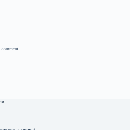
 I comment.
ни
поможуть у коханні