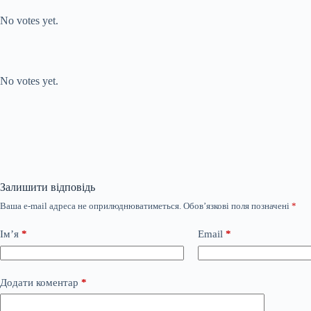
Rate this item:
No votes yet.
Submit Rating
Rate this item:
No votes yet.
Залишити відповідь
Ваша e-mail адреса не оприлюднюватиметься.
Обов’язкові поля позначені
*
Ім’я
*
Email
*
Додати коментар
*