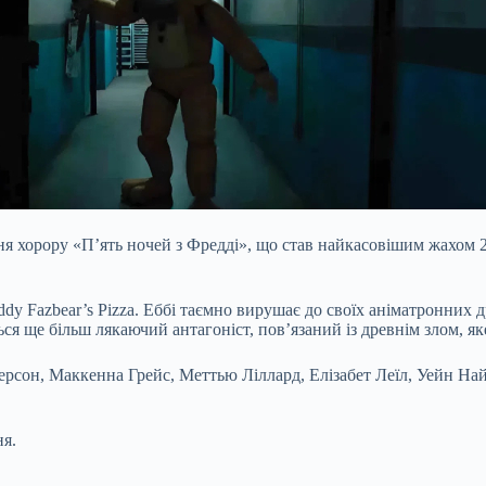
 хорору «П’ять ночей з Фредді», що став найкасовішим жахом 202
Freddy Fazbear’s Pizza. Еббі таємно вирушає до своїх аніматронни
я ще більш лякаючий антагоніст, пов’язаний із древнім злом, яке
сон, Маккенна Грейс, Меттью Ліллард, Елізабет Леїл, Уейн Найт 
ня.