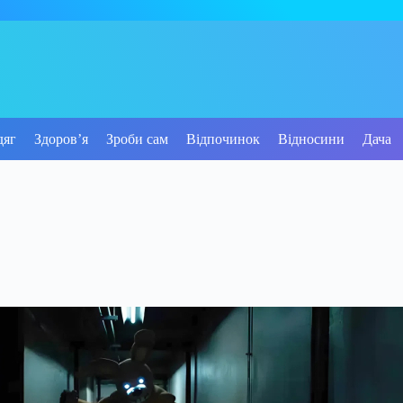
дяг
Здоров’я
Зроби сам
Відпочинок
Відносини
Дача