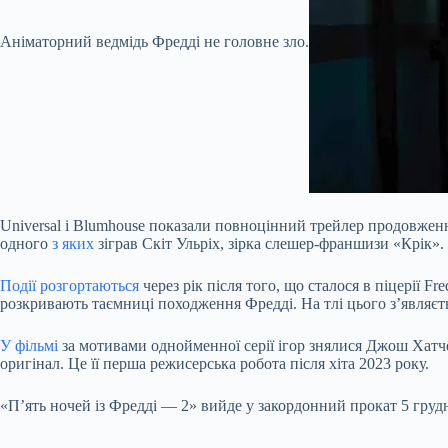
Аніматорний ведмідь Фредді не головне зло.
Universal і Blumhouse показали повноцінний трейлер продовження
одного
з яких
зіграв Скіт Ульріх, зірка слешер-франшизи «Крік».
Події розгортаються
через рік після того, що сталося в піцерії 
розкривають таємниці походження Фредді. На тлі цього з’являєтьс
У фільмі
за мотивами однойменної серії ігор знялися Джош Хатчер
оригінал. Це її перша режисерська робота після хіта 2023 року.
«П’ять ночей із Фредді — 2» вийде у закордонний прокат 5 груд
Submit Rating