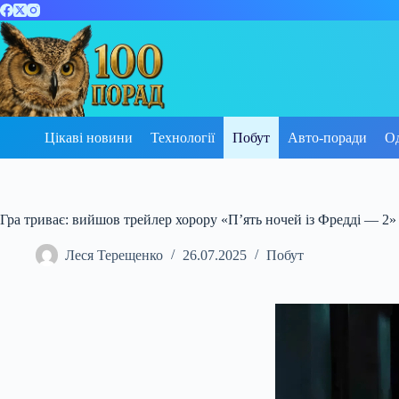
Перейти
до
вмісту
Цікаві новини
Технології
Побут
Авто-поради
О
Гра триває: вийшов трейлер хорору «П’ять ночей із Фредді — 2»
Леся Терещенко
26.07.2025
Побут