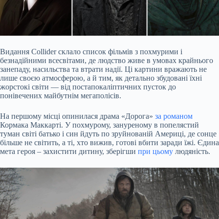
Видання Collider
склало
список фільмів з похмурими і
безнадійними всесвітами, де людство живе в умовах крайнього
занепаду, насильства та втрати надії. Ці картини вражають не
лише своєю атмосферою, а й тим, як детально збудовані їхні
жорстокі світи — від постапокаліптичних пусток до
понівечених майбутнім мегаполісів.
На першому місці опинилася драма «Дорога»
за романом
Кормака Маккарті. У похмурому, зануреному в попелястий
туман світі батько і син йдуть по зруйнованій Америці, де сонце
більше не світить, а ті, хто вижив, готові вбити заради їжі. Єдина
мета героя – захистити дитину, зберігши
при цьому
людяність.