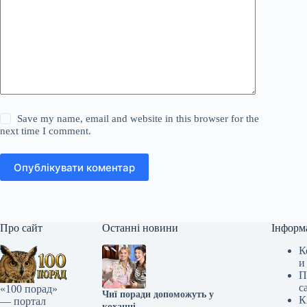
Save my name, email and website in this browser for the
next time I comment.
Опублікувати коментар
Про сайт
Останні новини
Інформ
К
и
П
с
«100 порад»
Чиї поради допоможуть у
К
— портал
коханні