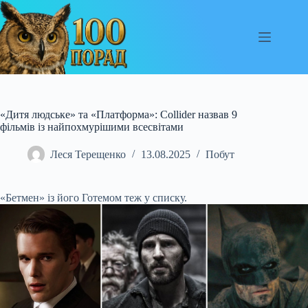
Перейти
до
вмісту
«Дитя людське» та «Платформа»: Collider назвав 9
фільмів із найпохмурішими всесвітами
Леся Терещенко
13.08.2025
Побут
«Бетмен» із його Готемом теж у списку.