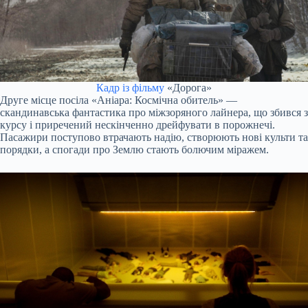
Кадр із фільму
«Дорога»
Друге місце посіла «Аніара: Космічна обитель» —
скандинавська фантастика про міжзоряного лайнера, що збився з
курсу і приречений нескінченно дрейфувати в порожнечі.
Пасажири поступово втрачають надію, створюють нові культи та
порядки, а спогади про Землю стають болючим міражем.