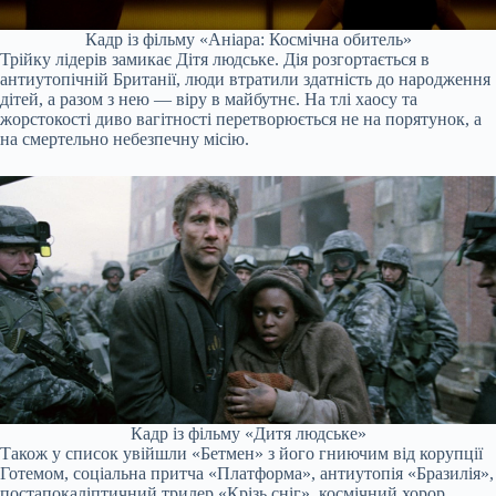
Кадр із фільму «Аніара: Космічна обитель»
Трійку лідерів замикає Дітя людське. Дія розгортається в
антиутопічній Британії, люди втратили здатність до народження
дітей, а разом з нею — віру в майбутнє. На тлі хаосу та
жорстокості диво вагітності перетворюється не на порятунок, а
на смертельно небезпечну місію.
Кадр із фільму «Дитя людське»
Також у список увійшли «Бетмен» з його гниючим від корупції
Готемом, соціальна притча «Платформа», антиутопія «Бразилія»,
постапокаліптичний трилер «Крізь сніг», космічний хорор