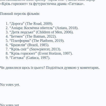
«Крізь горизонт» та футуристична драма «Гаттака».
Повний перелік фільмів:
“Дорога” (The Road, 2009).
“Аніара: Космічна обитель” (Aniara, 2018).
“Дитя людське” (Children of Men, 2006).
“Бетмен” (The Batman, 2022).
“Платформа” (The Platform, 2019).
“Бразилія” (Brazil, 1985).
“Крізь сніг” (Snowpiercer, 2013).
“Крізь горизонт” (Event Horizon, 1997).
“Гаттака” (Gattaca, 1997).
Чи дивилися щось із цього? Поділіться думкою у коментарях.
Submit Rating
Rate this item:
No votes yet.
Submit Rating
Rate this item:
No votes yet.