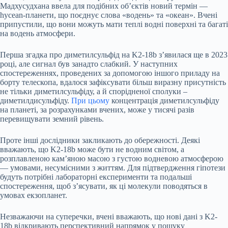
Мадхусудхана ввела для подібних об’єктів новий термін —
hycean-планети, що поєднує слова «водень» та «океан». Вчені
припустили, що вони можуть мати теплі водні поверхні та багаті
на водень атмосфери.
Перша згадка про диметилсульфід на K2-18b з’явилася ще в 2023
році, але сигнал був занадто слабкий. У наступних
спостереженнях, проведених за допомогою іншого приладу на
борту телескопа, вдалося зафіксувати більш виразну присутність
не тільки диметилсульфіду, а й спорідненої сполуки –
диметилдисульфіду.
При цьому
концентрація диметилсульфіду
на планеті, за розрахунками вчених, може у тисячі разів
перевищувати земний рівень.
Проте інші дослідники закликають до обережності. Деякі
вважають, що K2-18b може бути не водним світом, а
розплавленою кам’яною масою з густою водневою атмосферою
— умовами, несумісними з життям. Для підтвердження гіпотези
будуть потрібні лабораторні експерименти та подальші
спостереження, щоб з’ясувати, як ці молекули поводяться в
умовах екзопланет.
Незважаючи на суперечки, вчені вважають, що нові дані з K2-
18b відкривають перспективний напрямок у пошуку