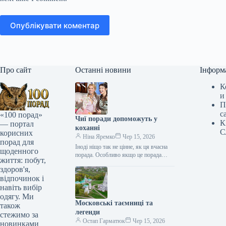
Опублікувати коментар
Про сайт
Останні новини
Інформ
К
и
П
с
«100 порад»
Чиї поради допоможуть у
К
— портал
коханні
С
корисних
Ніна Яремко
Чер 15, 2026
порад для
Іноді ніщо так не цінне, як ця вчасна
щоденного
порада. Особливо якщо це порада
життя: побут,
фахівця — дієтолога, лікаря,
здоров'я,
косметолога, тренера, стиліста…
відпочинок і
навіть вибір
одягу. Ми
Московські таємниці та
також
легенди
стежимо за
Остап Гарматюк
Чер 15, 2026
новинками