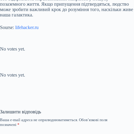
позаземного життя. Якщо припущення підтвердяться, людство
може зробити важливий крок до розуміння того, наскільки живе
наша галактика.
Sourse:
lifehacker.ru
Submit Rating
Rate this item:
No votes yet.
Submit Rating
Rate this item:
No votes yet.
Залишити відповідь
Ваша e-mail адреса не оприлюднюватиметься.
Обов’язкові поля
позначені
*