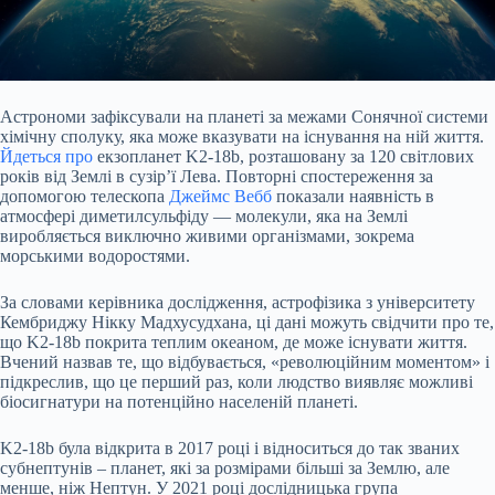
Астрономи
зафіксували
на планеті за межами Сонячної системи
хімічну сполуку, яка може вказувати на існування на ній життя.
Йдеться про
екзопланет K2-18b, розташовану за 120 світлових
років від Землі в сузір’ї Лева. Повторні спостереження за
допомогою телескопа
Джеймс Вебб
показали наявність в
атмосфері диметилсульфіду — молекули, яка на Землі
виробляється виключно живими організмами, зокрема
морськими водоростями.
За словами керівника дослідження, астрофізика з університету
Кембриджу Нікку Мадхусудхана, ці дані можуть свідчити про те,
що K2-18b покрита теплим океаном, де може існувати життя.
Вчений назвав те, що відбувається, «революційним моментом» і
підкреслив, що це перший раз, коли людство виявляє можливі
біосигнатури на потенційно населеній планеті.
K2-18b була відкрита в 2017 році і відноситься до так званих
субнептунів – планет, які за розмірами більші за Землю, але
менше, ніж Нептун. У 2021 році дослідницька група