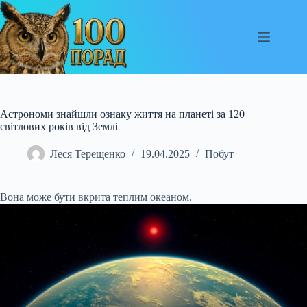
Перейти
до
вмісту
Астрономи знайшли ознаку життя на планеті за 120
світлових років від Землі
Леся Терещенко
19.04.2025
Побут
Вона може бути вкрита теплим океаном.