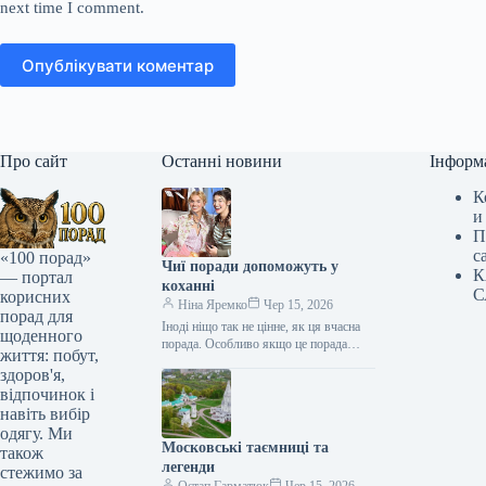
next time I comment.
Опублікувати коментар
Про сайт
Останні новини
Інформ
К
и
П
с
«100 порад»
Чиї поради допоможуть у
К
— портал
коханні
С
корисних
Ніна Яремко
Чер 15, 2026
порад для
Іноді ніщо так не цінне, як ця вчасна
щоденного
порада. Особливо якщо це порада
життя: побут,
фахівця — дієтолога, лікаря,
здоров'я,
косметолога, тренера, стиліста…
відпочинок і
навіть вибір
одягу. Ми
Московські таємниці та
також
легенди
стежимо за