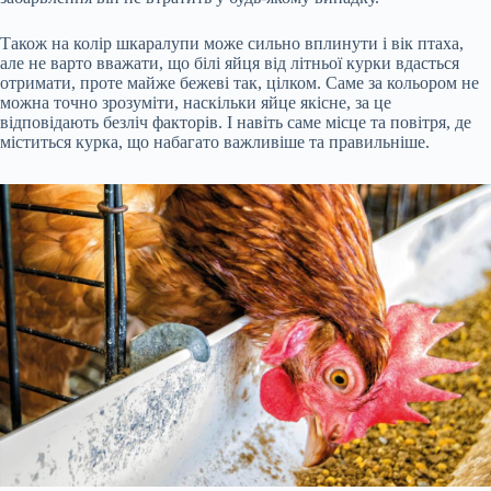
Також на колір шкаралупи може сильно вплинути і вік птаха,
але не варто вважати, що білі яйця від літньої курки вдасться
отримати, проте майже бежеві так, цілком. Саме за кольором не
можна точно зрозуміти, наскільки яйце якісне, за це
відповідають безліч факторів. І навіть саме місце та повітря, де
міститься курка, що набагато важливіше та правильніше.