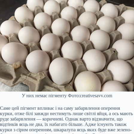
У них немає пігменту Фото:creativesavv.com
Саме цей пігмент впливає і на саму забарвлення оперення
курки, отже білі завжди нестимуть лише світлі яйця, а ось мають
руде забарвлення — коричневі. Однак варто відзначити, що
відтінків яєць не два, їх набагато більше. Адже існують також
курки з сірим оперенням, шкаралупа яєць яких буде вже зелено-