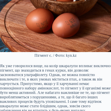
Пігмент є. / Фото: kyn.kz
Як уже говорилося вище, на колір шкаралупи впливає виключно
пігмент, що знаходиться в генах курки, він дозволяє
засвоюватися ультрафіолету. Однак, не можна повністю
виключати і те, в яких умовах міститься птах, а також як він
харчується. Припустимо, якщо у її харчуванні немає
повноцінного набору амінокислот, то пігмент у її організмі може
бути менш активний. Але набагато важливіше не те, що пігмент
вироблятиметься з порушеннями, а те, що й багато інших
важливих процесів будуть уповільнені. І саме тому відтінок
шкаралупи може стати блідішим, однак, зовсім свого
забарвлення він не втратить у будь-якому випадку.