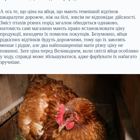
А ось те, що ціна на яйця, що мають темніший відтінок
шкаралупи дорожче, ніж на білі, зовсім не відповідає дійсності.
Зміст птахів різних порід загалом обходиться однаково,
натомість самі магазини мають право встановлювати ціну
продукції, виходячи їх помилок покупців. Безумовно, яйця
рідкісних відтінків будуть дорожчими, тому що їх завозять
менше і рідше, але два найпоширеніші мати різну ціну не
повинні. Зате ціна перед Великоднем, коли світлі яйця особливо
у ходу, справді може збільшуватися, адже фарбувати їх набагато
зручніше.