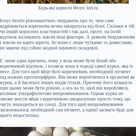
Будь-які корисні Фото: lori.ru
Існує безліч різноманітних тверджень про те, чим саме
відрізняється коричнева яєчна шкаралупа від білої. Скільки в тій
чи іншій корисних властивостей і так далі, проте, на їхній
відтінок впливають зовсім інші фактори. А деяким твердженням
і зовсім не варто вірити, бо вони є лише чутками та домислами,
не маючи під собою жодної наукової складової.
Є лише одна причина, чому у яєць може бути білий або
коричневий відтінок, і полягає вона в породі самої курки, яка їх
несе. Для того щоб яйце було коричневим, необхідний пігмент
під назвою протопорфірин. Він може вироблятися в організмі як
курок, а й багатьох інших видів птахів. Причому його кількість
при цьому може бути різною, а ось на те, щоб він вироблявся,
впливає ультрафіолетове випромінювання. Однак курка не
зможе знести яйця з коричневою шкаралупою просто тому, що
часто знаходиться на сонці. Для того щоб випромінювання
засвоювалося, необхідний сам пігмент, а однієї засмаги буде для
цього недостатньо.