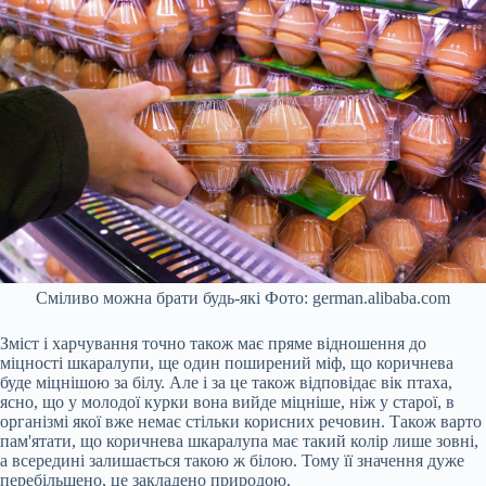
Сміливо можна брати будь-які Фото: german.alibaba.com
Зміст і харчування точно також має пряме відношення до
міцності шкаралупи, ще один поширений міф, що коричнева
буде міцнішою за білу. Але і за це також відповідає вік птаха,
ясно, що у молодої курки вона вийде міцніше, ніж у старої, в
організмі якої вже немає стільки корисних речовин. Також варто
пам'ятати, що коричнева шкаралупа має такий колір лише зовні,
а всередині залишається такою ж білою. Тому її значення дуже
перебільшено, це закладено природою.