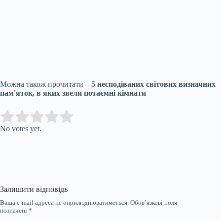
Можна також прочитати –
5 несподіваних світових визначних
пам'яток, в яких звели потаємні кімнати
Submit Rating
Rate this item:
No votes yet.
Залишити відповідь
Ваша e-mail адреса не оприлюднюватиметься.
Обов’язкові поля
позначені
*