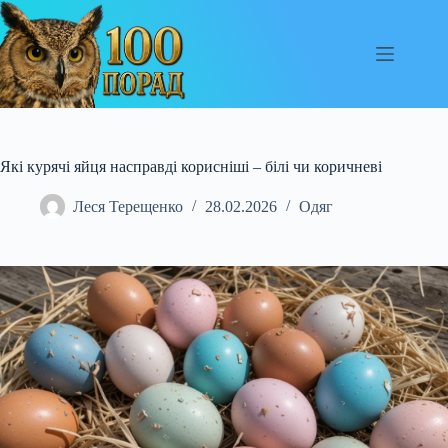
Перейти
до
вмісту
Які курячі яйця насправді корисніші – білі чи коричневі
Леся Терещенко
28.02.2026
Одяг