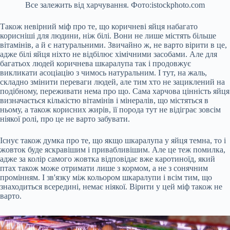
Все залежить від харчування. Фото:istockphoto.com
Також невірний міф про те, що коричневі яйця набагато
корисніші для людини, ніж білі. Вони не лише містять більше
вітамінів, а й є натуральними. Звичайно ж, не варто вірити в це,
адже білі яйця ніхто не відбілює хімічними засобами. Але для
багатьох людей коричнева шкаралупа так і продовжує
викликати асоціацію з чимось натуральним. І тут, на жаль,
складно змінити переваги людей, але тим хто не зациклений на
подібному, переживати нема про що. Сама харчова цінність яйця
визначається кількістю вітамінів і мінералів, що містяться в
ньому, а також корисних жирів, її порода тут не відіграє зовсім
ніякої ролі, про це не варто забувати.
Існує також думка про те, що якщо шкаралупа у яйця темна, то і
жовток буде яскравішим і привабливішим. Але це теж помилка,
адже за колір самого жовтка відповідає вже каротиноїд, який
птах також може отримати лише з кормом, а не з сонячним
промінням. І зв'язку між кольором шкаралупи і всім тим, що
знаходиться всередині, немає ніякої. Вірити у цей міф також не
варто.