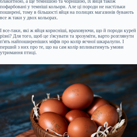
блакитною, а ще темнішою та чорнішою, їх яйця також
пофарбовані у темніші кольори. Але ці породи не настільки
поширені, тому в більшості яйця на полицях магазинів бувають
все ж таки у двох кольорах.
І все-таки, які ж яйця корисніші, враховуючи, що й породи курей
різні? Для того, щоб це з'ясувати та зрозуміти, варто розглянути
п'ять найпоширеніших міфів про колір яєчної шкаралупи. І
перший з них про те, що на сам колір впливатимуть умови
утримання птиці.