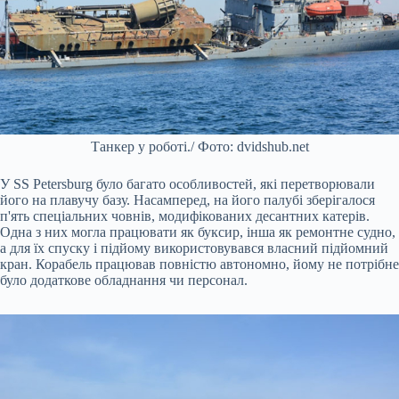
Танкер у роботі./ Фото: dvidshub.net
У SS Petersburg було багато особливостей, які перетворювали
його на плавучу базу. Насамперед, на його палубі зберігалося
п'ять спеціальних човнів, модифікованих десантних катерів.
Одна з них могла працювати як буксир, інша як ремонтне судно,
а для їх спуску і підйому використовувався власний підйомний
кран. Корабель працював повністю автономно, йому не потрібне
було додаткове обладнання чи персонал.