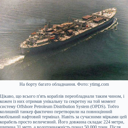
На борту багато обладнання. Фото: ytimg.com
Цікаво, що всього п'ять кораблів переобладнали таким чином, і
кожен із них отримав унікальну та секретну на той момент
систему Offshore Petroleum Distribution System (OPDS). Тобто
колишній танкер фактично перетворили на повноцінний
мобільний нафтовий термінал. Навіть за сучасними мірками цей
корабель просто величезний. Його довжина складає 224 метри,
ширина 31 метр, а водотоннажність понад 50 000 тонн. Після