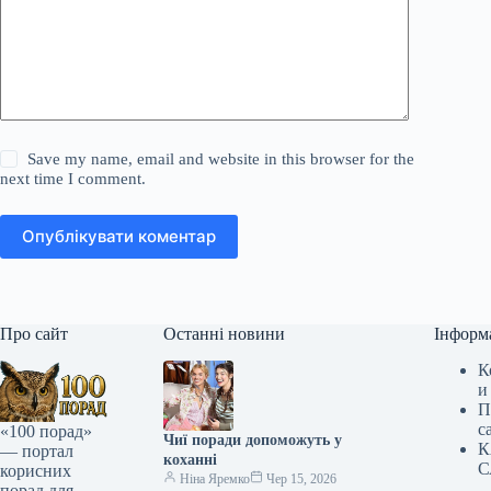
Save my name, email and website in this browser for the
next time I comment.
Опублікувати коментар
Про сайт
Останні новини
Інформ
К
и
П
с
«100 порад»
Чиї поради допоможуть у
К
— портал
коханні
С
корисних
Ніна Яремко
Чер 15, 2026
порад для