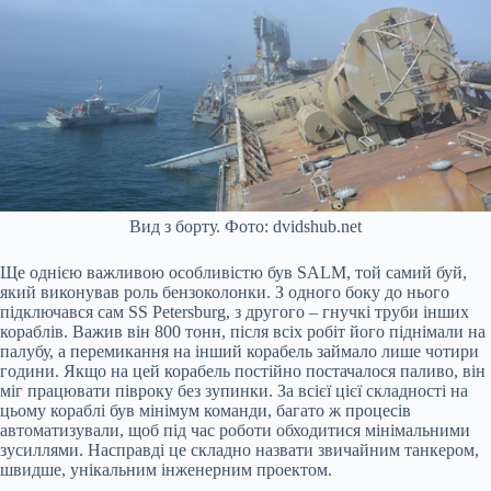
Вид з борту. Фото: dvidshub.net
Ще однією важливою особливістю був SALM, той самий буй,
який виконував роль бензоколонки. З одного боку до нього
підключався сам SS Petersburg, з другого – гнучкі труби інших
кораблів. Важив він 800 тонн, після всіх робіт його піднімали на
палубу, а перемикання на інший корабель займало лише чотири
години. Якщо на цей корабель постійно постачалося паливо, він
міг працювати півроку без зупинки. За всієї цієї складності на
цьому кораблі був мінімум команди, багато ж процесів
автоматизували, щоб під час роботи обходитися мінімальними
зусиллями. Насправді це складно назвати звичайним танкером,
швидше, унікальним інженерним проектом.