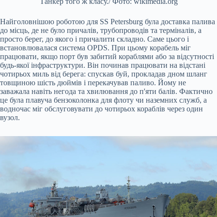
Танкер того ж класу./ Фото: wikimedia.org
Найголовнішою роботою для SS Petersburg була доставка палива
до місць, де не було причалів, трубопроводів та терміналів, а
просто берег, до якого і причалити складно. Саме цього і
встановлювалася система OPDS. При цьому корабель міг
працювати, якщо порт був забитий кораблями або за відсутності
будь-якої інфраструктури. Він починав працювати на відстані
чотирьох миль від берега: спускав буй, прокладав дном шланг
товщиною шість дюймів і перекачував паливо. Йому не
заважала навіть негода та хвилювання до п'яти балів. Фактично
це була плавуча бензоколонка для флоту чи наземних служб, а
водночас міг обслуговувати до чотирьох кораблів через один
вузол.