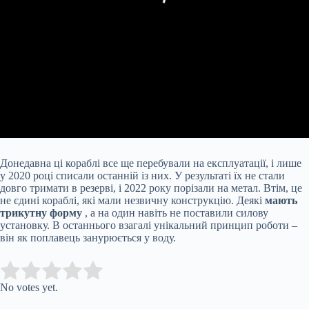
Донедавна ці кораблі все ще перебували на експлуатації, і лише
у 2020 році списали останній із них. У результаті їх не стали
довго тримати в резерві, і 2022 року порізали на метал. Втім, це
не єдині кораблі, які мали незвичну конструкцію. Деякі
мають
трикутну форму
, а на один навіть не поставили силову
установку. В останнього взагалі унікальний принцип роботи –
він як поплавець занурюється у воду.
Submit Rating
Rate this item:
No votes yet.