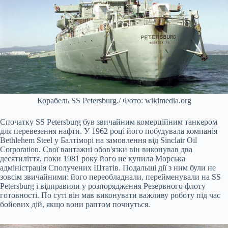
Корабель SS Petersburg./ Фото: wikimedia.org
Спочатку SS Petersburg був звичайним комерційним танкером
для перевезення нафти. У 1962 році його побудувала компанія
Bethlehem Steel у Балтіморі на замовлення від Sinclair Oil
Corporation. Свої вантажні обов'язки він виконував два
десятиліття, поки 1981 року його не купила Морська
адміністрація Сполучених Штатів. Подальші дії з ним були не
зовсім звичайними: його переобладнали, перейменували на SS
Petersburg і відправили у розпорядження Резервного флоту
готовності. По суті він мав виконувати важливу роботу під час
бойових дій, якщо вони раптом почнуться.