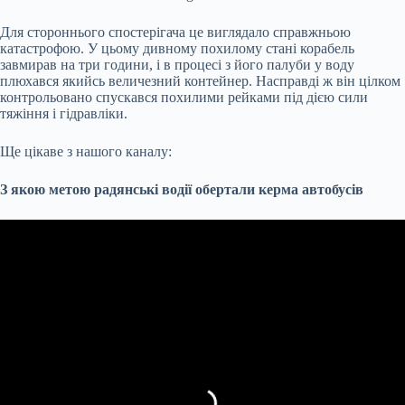
Для стороннього спостерігача це виглядало справжньою
катастрофою. У цьому дивному похилому стані корабель
завмирав на три години, і в процесі з його палуби у воду
плюхався якийсь величезний контейнер. Насправді ж він цілком
контрольовано спускався похилими рейками під дією сили
тяжіння і гідравліки.
Ще цікаве з нашого каналу:
З якою метою радянські водії обертали керма автобусів