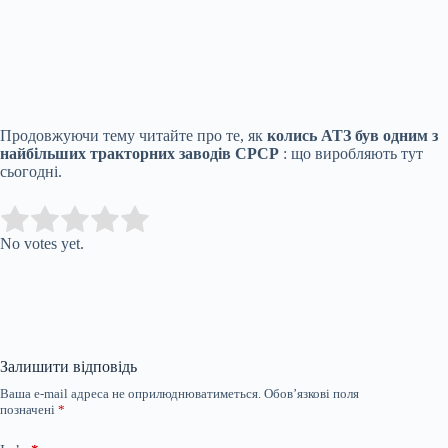
Продовжуючи тему читайте про те, як
колись АТЗ був одним з
найбільших тракторних заводів СРСР
: що виробляють тут
сьогодні.
Submit Rating
Rate this item:
No votes yet.
Залишити відповідь
Ваша e-mail адреса не оприлюднюватиметься.
Обов’язкові поля
позначені
*