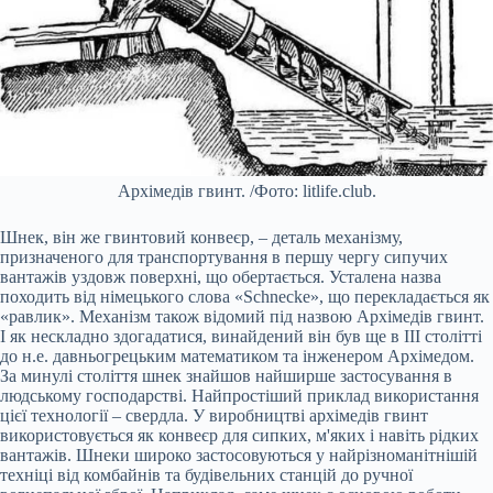
Архімедів гвинт. /Фото: litlife.club.
Шнек, він же гвинтовий конвеєр, – деталь механізму,
призначеного для транспортування в першу чергу сипучих
вантажів уздовж поверхні, що обертається. Усталена назва
походить від німецького слова «Schnecke», що перекладається як
«равлик». Механізм також відомий під назвою Архімедів гвинт.
І як нескладно здогадатися, винайдений він був ще в III столітті
до н.е. давньогрецьким математиком та інженером Архімедом.
За минулі століття шнек знайшов найширше застосування в
людському господарстві. Найпростіший приклад використання
цієї технології – свердла. У виробництві архімедів гвинт
використовується як конвеєр для сипких, м'яких і навіть рідких
вантажів. Шнеки широко застосовуються у найрізноманітнішій
техніці від комбайнів та будівельних станцій до ручної