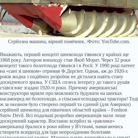
Серйозна машина, вірний помічник. /Фото: YouTube.com.
Вважають, перший концепт шнекохода з'явився у країнах ще
1868 року. Автором винаходу став Якоб Морат. Через 32 роки
концепт такого болотохода з'явився і в Росії. У 1990 році патент
на «сані зі шнеком» отримав Ф.Дергінт. Однак, аж до 1920-х
років жодна з подібних розробок не дісталася навіть стану
досвідченого зразка. У США сплеск інтересу до такого рушія
стався вже згадані 1920-ті роки. Причому американські
конструктори мріяли про можливість будувати на шнеках
насамперед не болотоходи, а сільськогосподарські трактори! Тоді
ж за океаном було створено перший та єдиний (для Америки)
серійний шнекоход для північних областей країни – Fordson
Snow Devil. Всі подальші розробки американців мали лише
досвідчений характер. Востаннє всерйоз за «равлики»
американці бралися в роки війни у В'єтнамі, намагаючись
створити всюдихід для їзди непрохідними болотами
східноазіатської країни. Машину навіть випробували у справі,