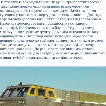
Застосовують архімедів гвинт і як рушій транспортних засобів.
Традиційно подібні машини називають шнекоротними
всюдиходами або скорочено шнекоходами. Замість коліс чи
гусениць у такого транспорту два або більше шнеків. Для їзди
асфальтовою дорогою така штука не годиться від слова зовсім.
Натомість демонструє дива прохідності на складному
ландшафті. Особливо, якщо мова йде про їзду по пухкому,
м'якому і навіть рідкому ґрунту. Де можна натрапити на таку
«принадність»? Насправді майже повсюдно, адже болота
поширені практично по всій карті планети за винятком пустель.
Там, де не можуть впоратися колеса та гусениці, на сцену
виходять «равлики». До речі, про те, що шнек може стати
ефективним рушієм для всюдиходів-болотоходів і різноманітних
машин-амфібій, люди додумалися аж ніяк не вчора.