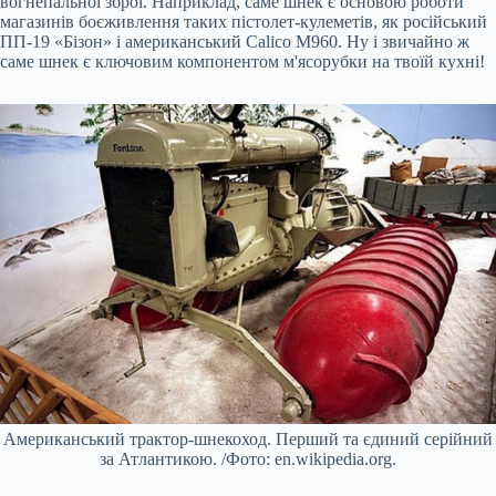
вогнепальної зброї. Наприклад, саме шнек є основою роботи
магазинів боєживлення таких пістолет-кулеметів, як російський
ПП-19 «Бізон» і американський Calico M960. Ну і звичайно ж
саме шнек є ключовим компонентом м'ясорубки на твоїй кухні!
Американський трактор-шнекоход. Перший та єдиний серійний
за Атлантикою. /Фото: en.wikipedia.org.