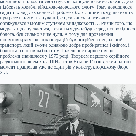
можливості плюхати свої спускові капсули в якийсь океан, де їх
підберуть кораблі військово-морського флоту. Тому доводилося
садити їх над суходолом. Проблема була лише в тому, що навіть
при ретельному плануванні, спуск капсули все одно
обтяжувався відомим ступенем випадковості … Ризик того, що
модуль, що спускається, виявиться де-небудь серед непрохідного
болота, був сильно вище нуля. А тому для проведення
пошуково-рятувальних операцій був потрібен спеціальний
транспорт, який зможе однаково добре пробиратися і снігом, і
болотом, і сніговим болотом. Інженерне вирішення цієї
проблеми знайшлося у 1975 році. Творцем першого серійного
радянського шнекохода ШН-1 став Віталій Грачов, який на той
момент працював уже не один рік у конструкторському бюро
ЗіЛ.