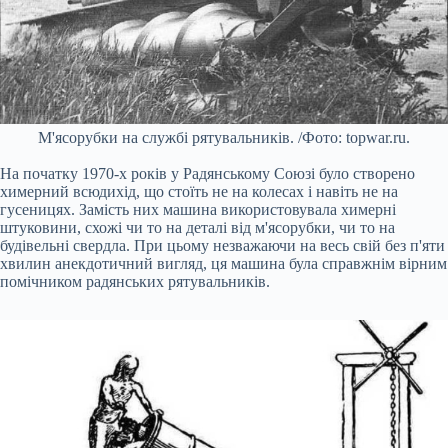
М'ясорубки на службі рятувальників. /Фото: topwar.ru.
На початку 1970-х років у Радянському Союзі було створено
химерний всюдихід, що стоїть не на колесах і навіть не на
гусеницях. Замість них машина використовувала химерні
штуковини, схожі чи то на деталі від м'ясорубки, чи то на
будівельні свердла. При цьому незважаючи на весь свій без п'яти
хвилин анекдотичний вигляд, ця машина була справжнім вірним
помічником радянських рятувальників.