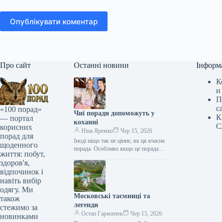
Опублікувати коментар
Про сайт
Останні новини
Інформ
К
и
П
с
«100 порад»
Чиї поради допоможуть у
К
— портал
коханні
С
корисних
Ніна Яремко
Чер 15, 2026
порад для
Іноді ніщо так не цінне, як ця вчасна
щоденного
порада. Особливо якщо це порада
життя: побут,
фахівця — дієтолога, лікаря,
здоров'я,
косметолога, тренера, стиліста…
відпочинок і
навіть вибір
одягу. Ми
Московські таємниці та
також
легенди
стежимо за
Остап Гарматюк
Чер 15, 2026
новинками