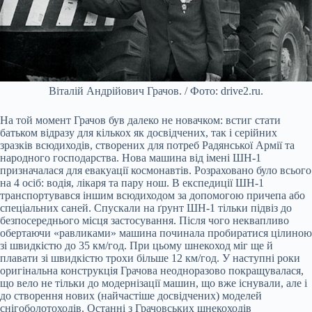
Віталій Андрійович Грачов. / Фото: drive2.ru.
На той момент Грачов був далеко не новачком: встиг стати
батьком відразу для кількох як досвідчених, так і серійних
зразків всюдиходів, створених для потреб Радянської Армії та
народного господарства. Нова машина від імені ШН-1
призначалася для евакуації космонавтів. Розраховано було всього
на 4 осіб: водія, лікаря та пару нош. В експедиції ШН-1
транспортувався іншим всюдиходом за допомогою причепа або
спеціальних саней. Спускали на ґрунт ШН-1 тільки підвіз до
безпосереднього місця застосування. Після чого неквапливо
обертаючи «равликами» машина починала пробиратися цілиною
зі швидкістю до 35 км/год. При цьому шнекоход міг ще й
плавати зі швидкістю трохи більше 12 км/год. У наступні роки
оригінальна конструкція Грачова неодноразово покращувалася,
що вело не тільки до модернізації машин, що вже існували, але і
до створення нових (найчастіше досвідчених) моделей
снігоболотоходів. Останні з Грачовських шнекоходів