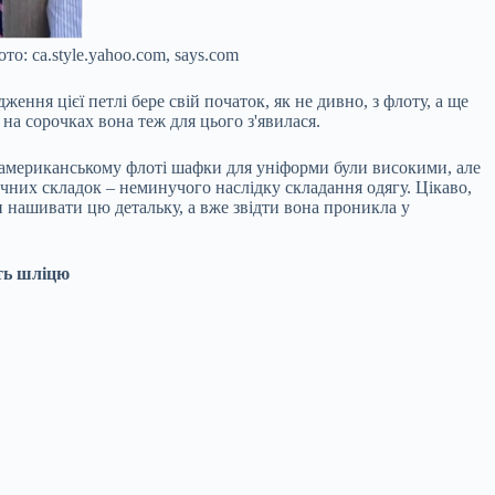
о: ca.style.yahoo.com, says.com
ення цієї петлі бере свій початок, як не дивно, з флоту, а ще
на сорочках вона теж для цього з'явилася.
а американському флоті шафки для уніформи були високими, але
ечних складок – неминучого наслідку складання одягу. Цікаво,
и нашивати цю детальку, а вже звідти вона проникла у
ять шліцю