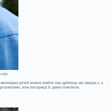
o.com
йзвичніших речей можна знайти такі дрібниці, які завжди є, а
зрозумілими, хоча насправді їх давно пояснили.