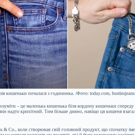
рія кишеньки почалася з годинника. /Фото: today.com, bustinsjean
зрозуміти – це маленька кишенька біля кордону кишеньки спереду
він надто крихітний. Тим більше дивно, навіщо ця кишеня взагалі
s & Co., коли створював свій головний продукт, що спочатку іме
 на кшталт шахтарів чи теслярів, які й були головними носіями