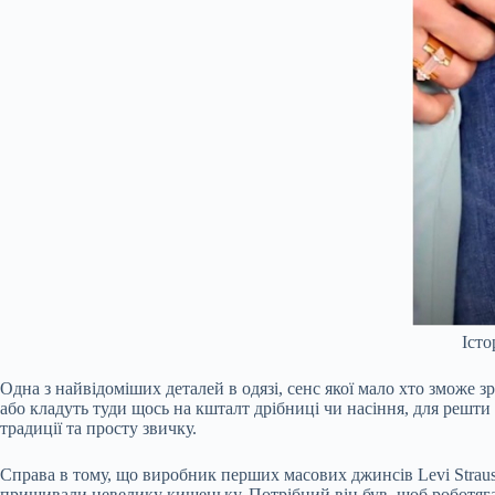
Істо
Одна з найвідоміших деталей в одязі, сенс якої мало хто зможе 
або кладуть туди щось на кшталт дрібниці чи насіння, для решти 
традиції та просту звичку.
Справа в тому, що виробник перших масових джинсів Levi Straus
пришивали невелику кишеньку. Потрібний він був, щоб роботягам