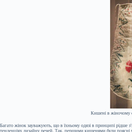
Кишені в жіночому о
Багато жінок зауважують, що в їхньому одязі в принципі рідше з'
тенденціях дизайну речей. Так, першими кишенями були поясні мі