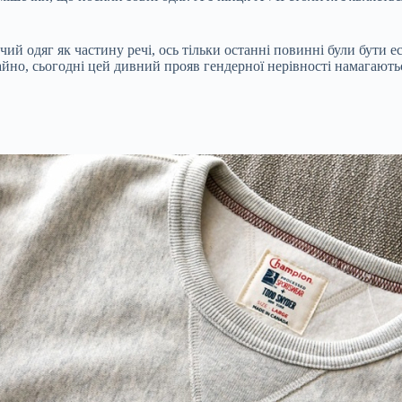
чий одяг як частину речі, ось тільки останні повинні були бути
айно, сьогодні цей дивний прояв гендерної нерівності намагають