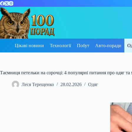
Перейти
до
вмісту
Цікаві новини
Технології
Побут
Авто-поради
О
Таємниця петельки на сорочці: 4 популярні питання про одяг та м
Леся Терещенко
28.02.2026
Одяг