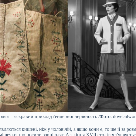
дязі – яскравий приклад ґендерної нерівності. /Фото: dovetailwor
являються кишені, ніж у чоловічій, а якщо вони є, то ще й за ро
шечки, що носили зовні одяг. А з кінця XVII століття з'являєтьс