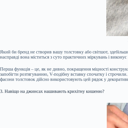
Який би бренд не створив вашу толстовку або світшот, здебільшо
насправді вона міститься з суто практичних міркувань і виконує в
Перша функція – це, як не дивно, покращення міцності конструк
запобігти розтягуванню, V-подібну вставку спочатку і строчили.
фасони толстовок дійсно використовують цей рядок у декоратив
3. Навіщо на джинсах нашивають крихітну кишеню?