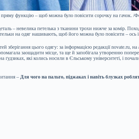
пряму функцію – щоб можна було повісити сорочку на гачок. /Фот
еталь – невелика петелька з тканини трохи нижче за комір. Походж
ельки на одяг нашивають, щоб його можна було повісити – ось і 
й зберігання цього одягу: за інформацією редакції novate.ru, н
допомагала заощадити місце, та ще й запобігала утворенню попер
 ґудзиках, які колись носили в Єльському університеті, і почал
питання –
Для чого на пальто, піджаках і навіть блузках робл