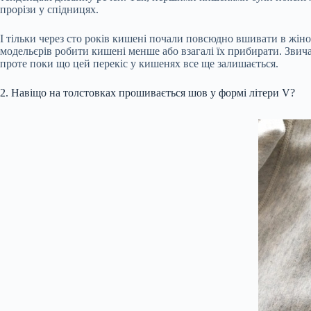
прорізи у спідницях.
І тільки через сто років кишені почали повсюдно вшивати в жіно
модельєрів робити кишені менше або взагалі їх прибирати. Звич
проте поки що цей перекіс у кишенях все ще залишається.
2. Навіщо на толстовках прошивається шов у формі літери V?