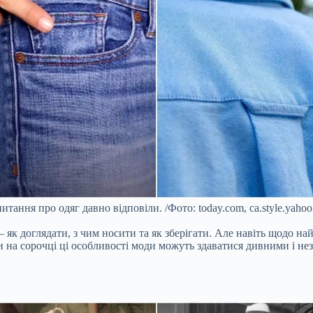
итання про одяг давно відповіли. /Фото: today.com, ca.style.yaho
– як доглядати, з чим носити та як зберігати. Але навіть щодо на
и на сорочці ці особливості моди можуть здаватися дивними і не