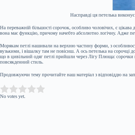
Насправді ця петелька виконує 
На переважній більшості сорочок, особливо чоловічих, є цікава д
вона має функцію, причому начебто абсолютно логічну. Адже пет
Морякам петлі нашивали на верхню частину форми, з особливосте
вузькими, і вішалку там не повісиш. А ось петелька на сорочці 
що в цивільний одяг петлі прийшли через Лігу Плюща: сорочки на
повсякденний стиль.
Продовжуючи тему прочитайте наш матеріал з відповіддю на за
Submit Rating
Rate this item:
No votes yet.