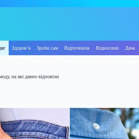
дяг
Здоров’я
Зроби сам
Відпочинок
Відносини
Дача
оду, на які давно відповіли