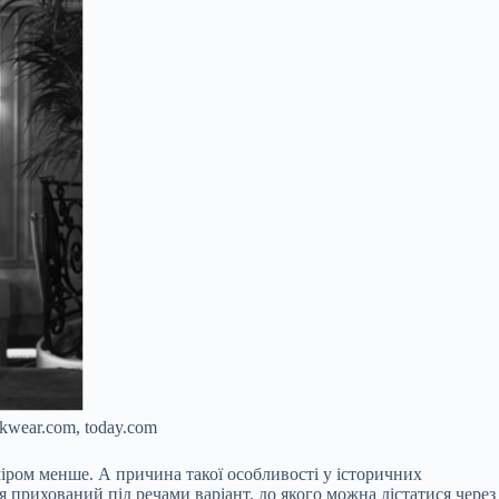
kwear.com, today.com
зміром менше. А причина такої особливості у історичних
я прихований під речами варіант, до якого можна дістатися через