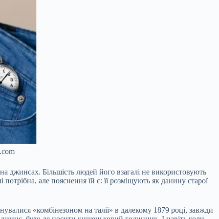
s.com
 на джинсах. Більшість людей його взагалі не використовують
 потрібна, але пояснення їй є: її розміщують як данину старої
нувалися «комбінезоном на талії» в далекому 1879 році, завжди
 джинс, було де носити кишеньковий годинник. І навіть коли