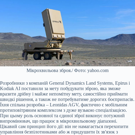
Мікрохвильова зброя./ Фото: yahoo.com
Розробники з компаній General Dynamics Land Systems, Epirus і
Kodiak AI поставили за мету побудувати зброю, яка зможе
вразити дрібну і майже непомітну мету, самостійно приймати
швидкі рішення, а також не потребуватиме дорогих боєприпасів.
Їхня спільна розробка – Leonidas AGV, фактично є мобільним
протиповітряним комплексом з дуже вузькою спеціалізацією.
При цьому роль основної та єдиної зброї виконує потужний
випромінювач, що працює в мікрохвильовому діапазоні.
Цікавий сам принцип його дії: він не намагається перехопити
управління безпілотниками або ж придушити їх зв'язок з