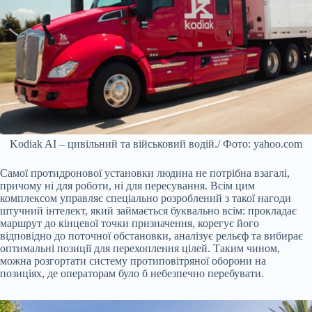
Kodiak AI – цивільний та військовий водій./ Фото: yahoo.com
Самої протидронової установки людина не потрібна взагалі,
причому ні для роботи, ні для пересування. Всім цим
комплексом управляє спеціально розроблений з такої нагоди
штучний інтелект, який займається буквально всім: прокладає
маршрут до кінцевої точки призначення, корегує його
відповідно до поточної обстановки, аналізує рельєф та вибирає
оптимальні позиції для перехоплення цілей. Таким чином,
можна розгортати систему протиповітряної оборони на
позиціях, де операторам було б небезпечно перебувати.