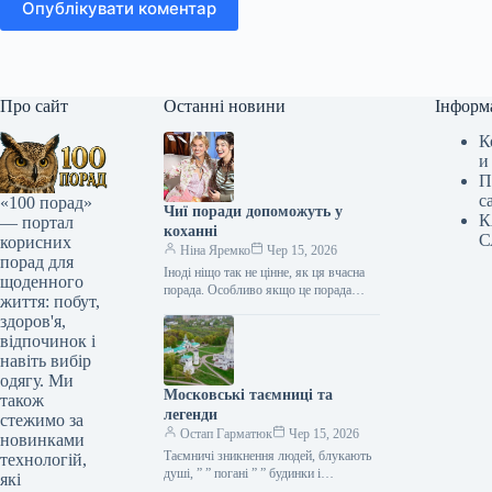
Опублікувати коментар
Про сайт
Останні новини
Інформ
К
и
П
с
«100 порад»
Чиї поради допоможуть у
К
— портал
коханні
С
корисних
Ніна Яремко
Чер 15, 2026
порад для
Іноді ніщо так не цінне, як ця вчасна
щоденного
порада. Особливо якщо це порада
життя: побут,
фахівця — дієтолога, лікаря,
здоров'я,
косметолога, тренера, стиліста…
відпочинок і
навіть вибір
одягу. Ми
Московські таємниці та
також
легенди
стежимо за
Остап Гарматюк
Чер 15, 2026
новинками
Таємничі зникнення людей, блукають
технологій,
душі, ” ” погані ” ” будинки і
які
прокляття чаклунів — усе є у Москві.