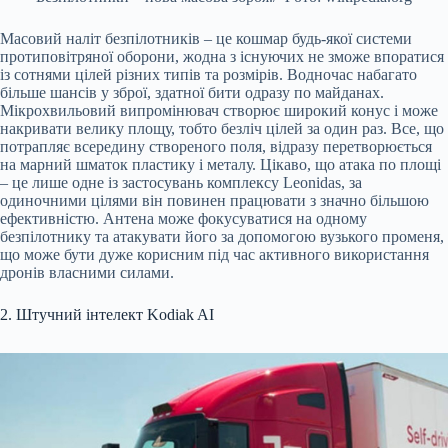
Масовий наліт безпілотників – це кошмар будь-якої системи
протиповітряної оборони, жодна з існуючих не зможе впоратися
із сотнями цілей різних типів та розмірів. Водночас набагато
більше шансів у зброї, здатної бити одразу по майданах.
Мікрохвильовий випромінювач створює широкий конус і може
накривати велику площу, тобто безліч цілей за один раз. Все, що
потрапляє всередину створеного поля, відразу перетворюється
на марний шматок пластику і металу. Цікаво, що атака по площі
– це лише одне із застосувань комплексу Leonidas, за
одиночними цілями він повинен працювати з значно більшою
ефективністю. Антена може фокусуватися на одному
безпілотнику та атакувати його за допомогою вузького променя,
що може бути дуже корисним під час активного використання
дронів власними силами.
2. Штучний інтелект Kodiak AI