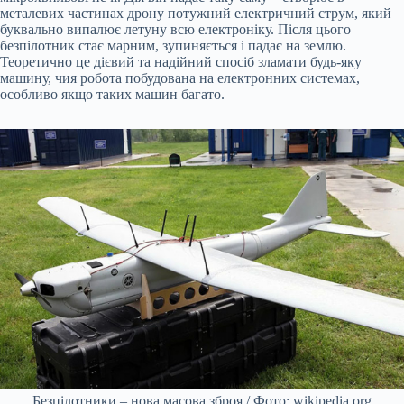
металевих частинах дрону потужний електричний струм, який
буквально випалює летуну всю електроніку. Після цього
безпілотник стає марним, зупиняється і падає на землю.
Теоретично це дієвий та надійний спосіб зламати будь-яку
машину, чия робота побудована на електронних системах,
особливо якщо таких машин багато.
Безпілотники – нова масова зброя./ Фото: wikipedia.org