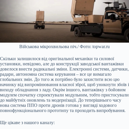
Військова мікрохвильова піч./ Фото: topwar.ru
Скільки залишилося від оригінальної механіки та силової
установки, невідомо, але до конструкції заводської вантажівки
довелося внести радикальні зміни. Електронні системи, датчики,
радари, автономна система керування – все це вимагало
глобальних змін. До того ж потрібно було захистити всю цю
начинку від випромінювання власної зброї, щоб уникнути збоїв і
виходу обладнання з ладу. Окрім іншого, вантажівку з бойовим
модулем спочатку спроектували модульним, тобто пристосували
до майбутніх оновлень та модернізації. До теперішнього часу
нова система ППО проти дронів готова у вигляді ходового
повнофункціонального прототипу та проходить випробування.
Ще цікаве з нашого каналу: