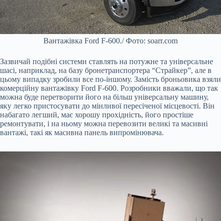
Вантажівка Ford F-600./ Фото: soarr.com
Зазвичай подібні системи ставлять на потужне та універсальне
шасі, наприклад, на базу бронетранспортера “Страйкер”, але в
цьому випадку зробили все по-іншому. Замість броньовика взяли
комерційну вантажівку Ford F-600. Розробники вважали, що так
можна буде перетворити його на більш універсальну машину,
яку легко пристосувати до мінливої пересіченої місцевості. Він
набагато легший, має хорошу прохідність, його простіше
ремонтувати, і на ньому можна перевозити великі та масивні
вантажі, такі як масивна панель випромінювача.