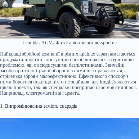
Leonidas AGV./ Фото: auto-motor-und-sport.de
Найкращі збройові компанії в різних країнах зараз намагаються
придумати простий і доступний спосіб впоратися з серйозною
проблемою, які є всюдисущими безпілотниками. Звичайні
засоби протиповітряної оборони з ними не справляються, а
стрілецька зброя є малоефективною. Ефективного способу з
ними боротися поки що ніхто не знайшов, але іноді з'являються
цікаві проекти, такі як спеціальні боєприпаси або новітня зброя.
Наприклад, електромагнітна гармата.
1. Випромінювання замість снарядів