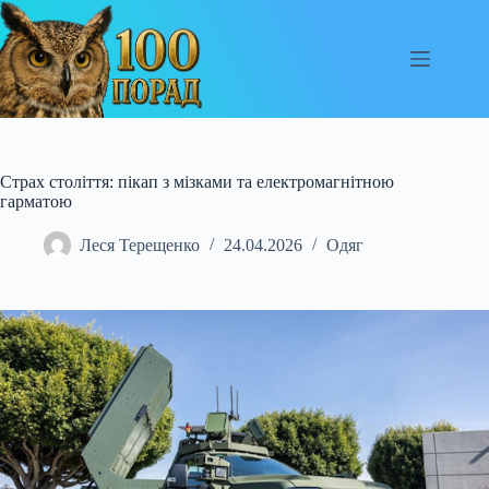
Перейти
до
вмісту
Страх століття: пікап з мізками та електромагнітною
гарматою
Леся Терещенко
24.04.2026
Одяг