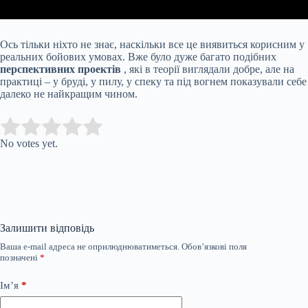
Ось тільки ніхто не знає, наскільки все це виявиться корисним у
реальних бойових умовах. Вже було дуже багато подібних
перспективних проектів
, які в теорії виглядали добре, але на
практиці – у бруді, у пилу, у спеку та під вогнем показували себе
далеко не найкращим чином.
Submit Rating
Rate this item:
No votes yet.
Залишити відповідь
Ваша e-mail адреса не оприлюднюватиметься.
Обов’язкові поля
позначені
*
Ім’я
*