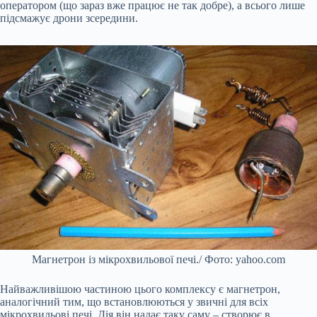
оператором (що зараз вже працює не так добре), а всього лише
підсмажує дрони зсередини.
Магнетрон із мікрохвильової печі./ Фото: yahoo.com
Найважливішою частиною цього комплексу є магнетрон,
аналогічний тим, що встановлюються у звичні для всіх
мікрохвильові печі. Дія він надає таку саму – створює в