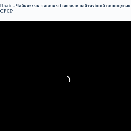
Політ «Чайки»: як з'явився і воював найтихіший винищувач
СРСР