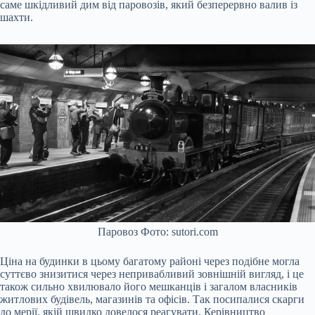
саме шкідливий дим від паровозів, який безперервно валив із
шахти.
Паровоз Фото: sutori.com
Ціна на будинки в цьому багатому районі через подібне могла
суттєво знизитися через непривабливий зовнішній вигляд, і це
також сильно хвилювало його мешканців і загалом власників
житлових будівель, магазинів та офісів. Так посипалися скарги
до мерії, якій швидко довелося реагувати. Керівництво