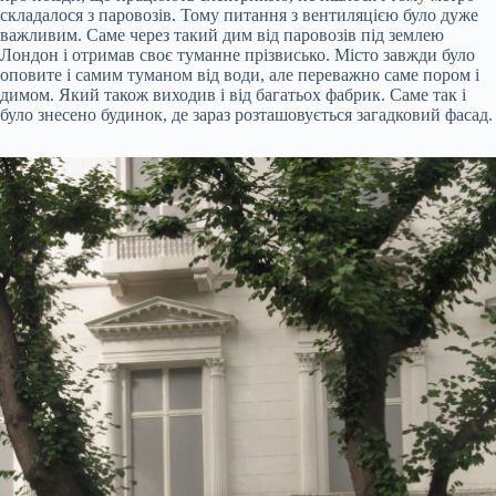
складалося з паровозів. Тому питання з вентиляцією було дуже
важливим. Саме через такий дим від паровозів під землею
Лондон і отримав своє туманне прізвисько. Місто завжди було
оповите і самим туманом від води, але переважно саме пором і
димом. Який також виходив і від багатьох фабрик. Саме так і
було знесено будинок, де зараз розташовується загадковий фасад.