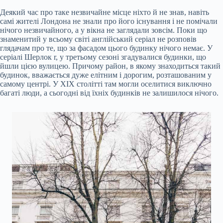
Деякий час про таке незвичайне місце ніхто й не знав, навіть
самі жителі Лондона не знали про його існування і не помічали
нічого незвичайного, а у вікна не заглядали зовсім. Поки що
знаменитий у всьому світі англійський серіал не розповів
глядачам про те, що за фасадом цього будинку нічого немає. У
серіалі Шерлок r, у третьому сезоні згадувалися будинки, що
йшли цією вулицею. Причому район, в якому знаходиться такий
будинок, вважається дуже елітним і дорогим, розташованим у
самому центрі. У ХІХ столітті там могли оселитися виключно
багаті люди, а сьогодні від їхніх будинків не залишилося нічого.