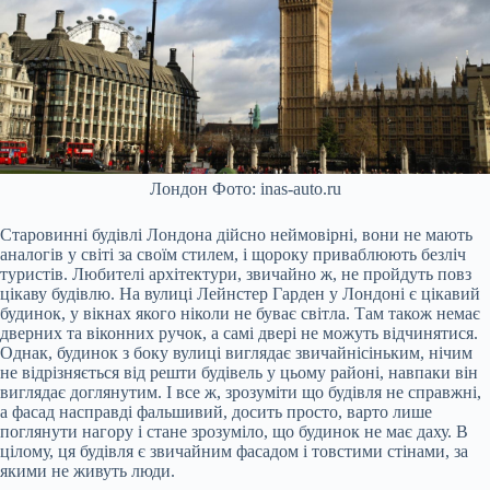
Лондон Фото: inas-auto.ru
Старовинні будівлі Лондона дійсно неймовірні, вони не мають
аналогів у світі за своїм стилем, і щороку приваблюють безліч
туристів. Любителі архітектури, звичайно ж, не пройдуть повз
цікаву будівлю. На вулиці Лейнстер Гарден у Лондоні є цікавий
будинок, у вікнах якого ніколи не буває світла. Там також немає
дверних та віконних ручок, а самі двері не можуть відчинятися.
Однак, будинок з боку вулиці виглядає звичайнісіньким, нічим
не відрізняється від решти будівель у цьому районі, навпаки він
виглядає доглянутим. І все ж, зрозуміти що будівля не справжні,
а фасад насправді фальшивий, досить просто, варто лише
поглянути нагору і стане зрозуміло, що будинок не має даху. В
цілому, ця будівля є звичайним фасадом і товстими стінами, за
якими не живуть люди.