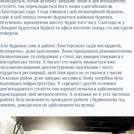
знаходиться, почав активну забудову лише в дев'ятнадцятому
столітті, так перекладається його назва з англійської як
Ланстерські сади. І тоді з'явився і цей незвичайний будинок,
саме в цей період почали будуватися найвищі будинки,
безумовно, враховуючи висоту будов того часу. Сьогодні ж у
Лондоні будуються будівлі та офіси висотою понад сто шістдесят
поверхів.
Але будинки саме в районі Ланстерських садів виглядають,
безперечно, дуже красивими. Вони прикрашені різноманітними
балкончиками та побудовані у стилі, що використовувався у
вікторіанську епоху. А багато хто навіть вважається вже
загальновизнаними архітектурними пам'ятками і часто
піддається реставрації, щоб їхня краса не псувалася з часом.
Оскільки район дуже швидко заселявся, йому потрібна була
відповідна інфраструктура. У середині і другій половині
дев'ятнадцятого століття там нарешті почалося здійснювати
прокладання лінії метрополітену. А оскільки не в усіх частинах
району була можливість проводити роботи з будівництва під
землею, доводилося це здійснювати на вулиці.