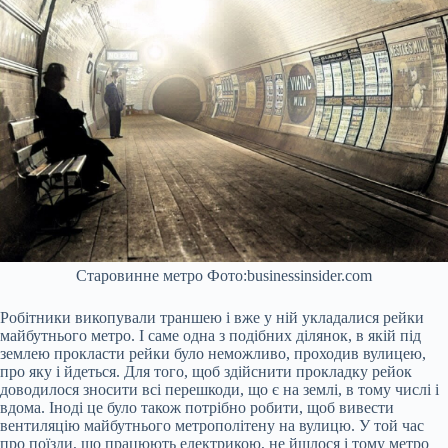
Старовинне метро Фото:businessinsider.com
Робітники викопували траншею і вже у ній укладалися рейки
майбутнього метро. І саме одна з подібних ділянок, в якій під
землею прокласти рейки було неможливо, проходив вулицею,
про яку і йдеться. Для того, щоб здійснити прокладку рейок
доводилося зносити всі перешкоди, що є на землі, в тому числі і
вдома. Іноді це було також потрібно робити, щоб вивести
вентиляцію майбутнього метрополітену на вулицю. У той час
про поїзди, що працюють електрикою, не йшлося і тому метро