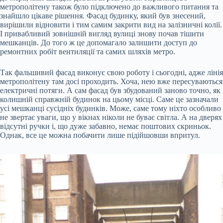
метрополітену також було підключено до важливого питання та
знайшло цікаве рішення. Фасад будинку, який був знесений,
вирішили відновити і тим самим закрити вид на залізничні колії.
І привабливий зовнішній вигляд вулиці знову почав тішити
мешканців. До того ж це допомагало залишити доступ до
ремонтних робіт вентиляції та самих шляхів метро.
Так фальшивий фасад виконує свою роботу і сьогодні, адже лінія
метрополітену там досі проходить. Хоча, нею вже пересуваються
електричні потяги. А сам фасад був збудований заново точно, як
колишній справжній будинок на цьому місці. Саме це зазначали
усі мешканці сусідніх будинків. Може, саме тому ніхто особливо
не звертає уваги, що у вікнах ніколи не буває світла. А на дверях
відсутні ручки і, що дуже забавно, немає поштових скриньок.
Однак, все це можна побачити лише підійшовши впритул.