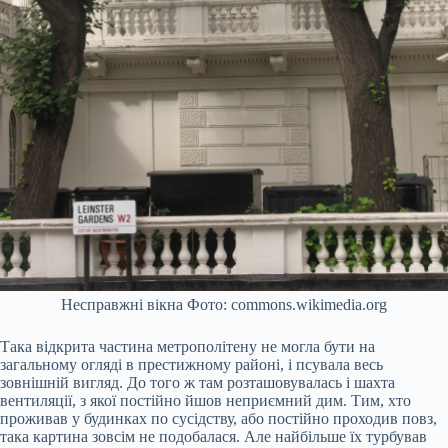
Несправжні вікна Фото: commons.wikimedia.org
Така відкрита частина метрополітену не могла бути на
загальному огляді в престижному районі, і псувала весь
зовнішній вигляд. До того ж там розташовувалась і шахта
вентиляції, з якої постійно йшов неприємний дим. Тим, хто
проживав у будинках по сусідству, або постійно проходив повз,
така картина зовсім не подобалася. Але найбільше їх турбував