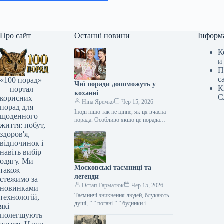
Про сайт
Останні новини
Інформ
К
и
П
с
«100 порад»
Чиї поради допоможуть у
К
— портал
коханні
С
корисних
Ніна Яремко
Чер 15, 2026
порад для
Іноді ніщо так не цінне, як ця вчасна
щоденного
порада. Особливо якщо це порада
життя: побут,
фахівця — дієтолога, лікаря,
здоров'я,
косметолога, тренера, стиліста…
відпочинок і
навіть вибір
одягу. Ми
Московські таємниці та
також
легенди
стежимо за
Остап Гарматюк
Чер 15, 2026
новинками
Таємничі зникнення людей, блукають
технологій,
душі, ” ” погані ” ” будинки і
які
прокляття чаклунів — усе є у Москві.
полегшують
Щоб…