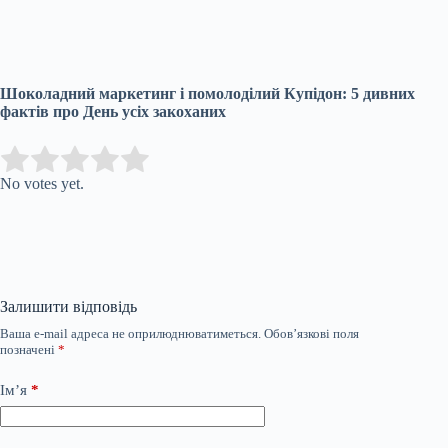
Шоколадний маркетинг і помолоділий Купідон: 5 дивних
фактів про День усіх закоханих
Submit Rating
Rate this item:
No votes yet.
Залишити відповідь
Ваша e-mail адреса не оприлюднюватиметься.
Обов’язкові поля
позначені
*
Ім’я
*