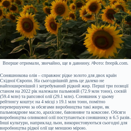
Вперше отримали, звичайно, ще в давнину. /Фото: freepik.com.
Соняшникова олія – справжнє рідке золото для двох країн
Східної Європи. На сьогоднішній день це далеко не
найпоширеніший і затребуваний рідкий жир. Перші три позиції
станом на 2022 рік належали пальмовій (72.9 млн тонн), соєвій
(59.4 млн) та рапсової олії (29.1 млн). Соняшник у цьому
рейтингу коштує на 4 місці з 19.1 млн тонн, помітно
перевершуючи за обсягами виробництва такі жири, як
пальмоядрове масло, арахісове, бавовняне та кокосове. Обсяги
виробництва оливкової олії поступаються соняшнику в 6.5 разів.
Інші культури, наприклад льон, використовуються сьогодні для
виробництва рідкої олії ще меншою мірою.