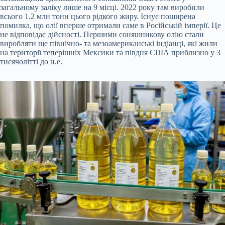
загальному заліку лише на 9 місці. 2022 року там виробили
всього 1.2 млн тонн цього рідкого жиру. Існує поширена
помилка, що олії вперше отримали саме в Російській імперії. Це
не відповідає дійсності. Першими соняшникову олію стали
виробляти ще північно- та мезоамериканські індіанці, які жили
на території теперішніх Мексики та півдня США приблизно у 3
тисячолітті до н.е.