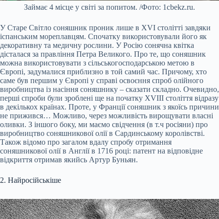
Займає 4 місце у світі за попитом. /Фото: 1cbekz.ru.
У Старе Світло соняшник проник лише в XVI столітті завдяки
іспанським мореплавцям. Спочатку використовували його як
декоративну та медичну рослини. У Росію сонячна квітка
дісталася за правління Петра Великого. Про те, що соняшник
можна використовувати з сільськогосподарською метою в
Європі, задумалися приблизно в той самий час. Причому, хто
саме був першим у Європі у справі освоєння спроб олійного
виробництва із насіння соняшнику – сказати складно. Очевидно,
перші спроби були зроблені ще на початку XVIII століття відразу
в декількох країнах. Проте, у Франції соняшник з якоїсь причини
не прижився… Можливо, через можливість вирощувати власні
оливки. З іншого боку, ми маємо свідчення (в т.ч росіяни) про
виробництво соняшникової олії в Сардинському королівстві.
Також відомо про загалом вдалу спробу отримання
соняшникової олії в Англії в 1716 році: патент на відповідне
відкриття отримав якийсь Артур Буньян.
2. Найросійськіше