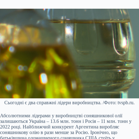
Сьогодні є два справжні лідери виробництва. /Фото: tvspb.ru.
Абсолютними лідерами у виробництві соняшникової олії
залишаються Україна – 13.6 млн. тонн і Росія – 11 млн. тонн у
2022 році. Найближчий конкурент Аргентина виробляє
соняшникову олію в рази менше за Росію. Іронічно, що
батьківщина одомашненого соняшника США стоїть у