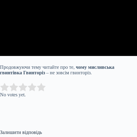
Продовжуючи тему читайте про те,
чому мисливська
гвинтівка Гвинторіз
– не зовсім гвинторіз.
Submit Rating
Rate this item:
No votes yet.
Залишити відповідь