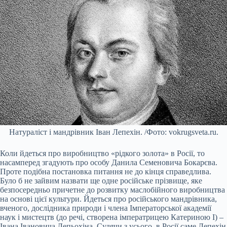
Натураліст і мандрівник Іван Лепехін. /Фото: vokrugsveta.ru.
Коли йдеться про виробництво «рідкого золота» в Росії, то
насамперед згадують про особу Данила Семеновича Бокарєва.
Проте подібна постановка питання не до кінця справедлива.
Було б не зайвим назвати ще одне російське прізвище, яке
безпосередньо причетне до розвитку маслобійного виробництва
на основі цієї культури. Йдеться про російського мандрівника,
вченого, дослідника природи і члена Імператорської академії
наук і мистецтв (до речі, створена імператрицею Катериною I) –
Івана Івановича Лепьохіна. Судячи з усього, в Росії саме Лепехін