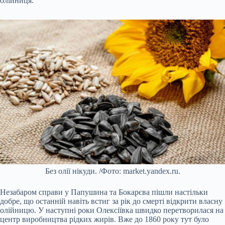
олійниця.
Без олії нікуди. /Фото: market.yandex.ru.
Незабаром справи у Папушина та Бокарєва пішли настільки
добре, що останній навіть встиг за рік до смерті відкрити власну
олійницю. У наступні роки Олексіївка швидко перетворилася на
центр виробництва рідких жирів. Вже до 1860 року тут було