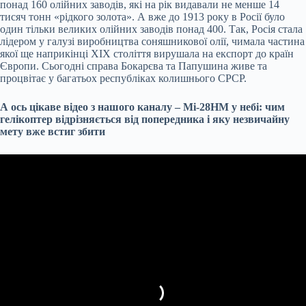
понад 160 олійних заводів, які на рік видавали не менше 14
тисяч тонн «рідкого золота». А вже до 1913 року в Росії було
один тільки великих олійних заводів понад 400. Так, Росія стала
лідером у галузі виробництва соняшникової олії, чимала частина
якої ще наприкінці XIX століття вирушала на експорт до країн
Європи. Сьогодні справа Бокарєва та Папушина живе та
процвітає у багатьох республіках колишнього СРСР.
А ось цікаве відео з нашого каналу – Мі-28НМ у небі: чим
гелікоптер відрізняється від попередника і яку незвичайну
мету вже встиг збити