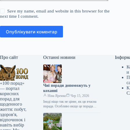
Save my name, email and website in this browser for the
next time I comment.
Опублікувати коментар
Про сайт
Останні новини
Інформ
К
и
П
с
«100 порад»
Чиї поради допоможуть у
К
— портал
коханні
С
корисних
Ніна Яремко
Чер 15, 2026
порад для
Іноді ніщо так не цінне, як ця вчасна
щоденного
порада. Особливо якщо це порада
життя: побут,
фахівця — дієтолога, лікаря,
здоров'я,
косметолога, тренера, стиліста…
відпочинок і
навіть вибір