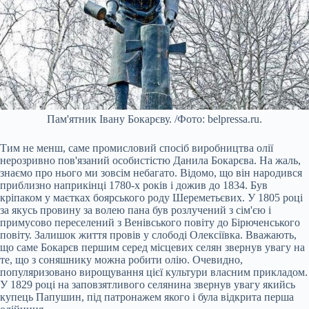
Пам'ятник Івану Бокарєву. /Фото: belpressa.ru.
Тим не менш, саме промисловий спосіб виробництва олії
нерозривно пов'язаний особистістю Данила Бокарєва. На жаль,
знаємо про нього ми зовсім небагато. Відомо, що він народився
приблизно наприкінці 1780-х років і дожив до 1834. Був
кріпаком у маєтках боярського роду Шереметьєвих. У 1805 році
за якусь провину за волею пана був розлучений з сім'єю і
примусово переселений з Венівського повіту до Бірюченського
повіту. Залишок життя провів у слободі Олексіївка. Вважають,
що саме Бокарєв першим серед місцевих селян звернув увагу на
те, що з соняшнику можна робити олію. Очевидно,
популяризовано вирощування цієї культури власним прикладом.
У 1829 році на заповзятливого селянина звернув увагу якийсь
купець Папушин, під патронажем якого і була відкрита перша