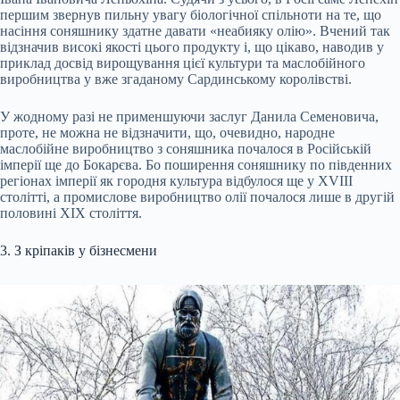
першим звернув пильну увагу біологічної спільноти на те, що
насіння соняшнику здатне давати «неабияку олію». Вчений так
відзначив високі якості цього продукту і, що цікаво, наводив у
приклад досвід вирощування цієї культури та маслобійного
виробництва у вже згаданому Сардинському королівстві.
У жодному разі не применшуючи заслуг Данила Семеновича,
проте, не можна не відзначити, що, очевидно, народне
маслобійне виробництво з соняшника почалося в Російській
імперії ще до Бокарєва. Бо поширення соняшнику по південних
регіонах імперії як городня культура відбулося ще у XVIII
столітті, а промислове виробництво олії почалося лише в другій
половині XIX століття.
3. З кріпаків у бізнесмени