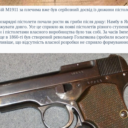
й М1911 за плечима вже був серйозний досвід із дюжини пістолетів.
амозарядні пістолети почали рости як гриби після дощу: Намбу в 
увати довго. Усе це сприяло як появі пістолетів різного ступеня
и і пістолетами власного виробництва було так собі. За часів Ім
е в 1860-ті був створений револьвер Гольтякова (зробили всього 7
жливіше, що відсутність власної розробки не сприяло формуванню