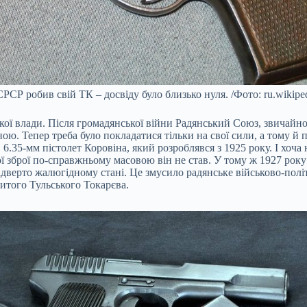
РСР робив свій ТК – досвіду було близько нуля. /Фото: ru.wikiped
ької влади. Після громадянської війни Радянський Союз, звичайно
ою. Тепер треба було покладатися тільки на свої сили, а тому й
.35-мм пістолет Коровіна, який розроблявся з 1925 року. І хоча 
 зброї по-справжньому масовою він не став. У тому ж 1927 року 
 відверто жалюгідному стані. Це змусило радянське військово-пол
итого Тульського Токарєва.