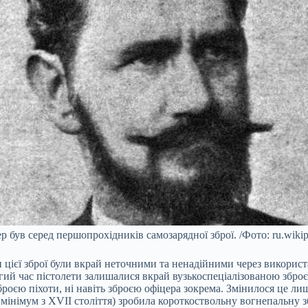
р був серед першопрохідників самозарядної зброї. /Фото: ru.wikipe
ки цієї зброї були вкрай неточними та ненадійними через викори
довгий час пістолети залишалися вкрай вузькоспеціалізованою збр
роєю піхоти, ні навіть зброєю офіцера зокрема. Змінилося це лише
 мінімум з XVII століття) зробила короткоствольну вогнепальн