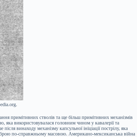
dia.org.
стання примітивних стволів та ще більш примітивних механізмів
оєю, яка використовувалася головним чином у кавалерії та
 після винаходу механізму капсульної ініціації пострілу, яка
у зброю по-справжньому масовою. Американо-мексиканська війна