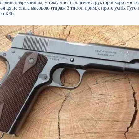
иявився заразливим, у тому числі і для конструкторів короткоств
оя ця не стала масовою (тираж 3 тисячі прим.), проте успіх Гуг
ер К96.