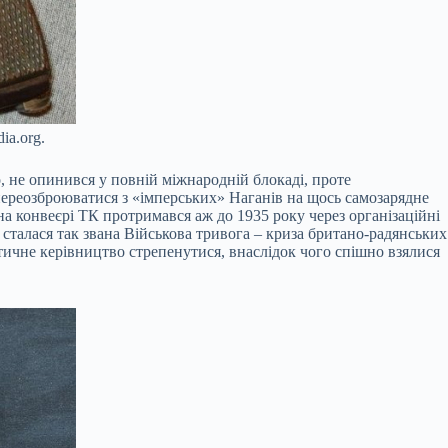
ia.org.
, не опинився у повній міжнародній блокаді, проте
 переозброюватися з «імперських» Наганів на щось самозарядне
на конвеєрі ТК протримався аж до 1935 року через організаційні
сталася так звана Військова тривога – криза британо-радянських
ітичне керівництво стрепенутися, внаслідок чого спішно взялися