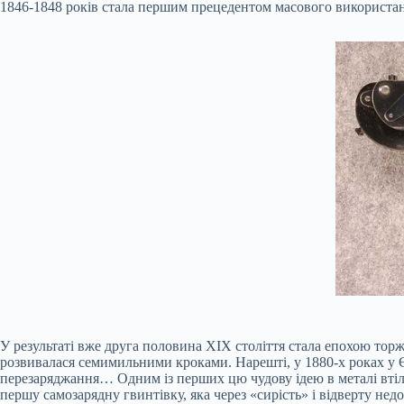
1846-1848 років стала першим прецедентом масового використанн
У результаті вже друга половина ХІХ століття стала епохою торж
розвивалася семимильними кроками. Нарешті, у 1880-х роках у Євр
перезаряджання… Одним із перших цю чудову ідею в металі втіл
першу самозарядну гвинтівку, яка через «сирість» і відверту не