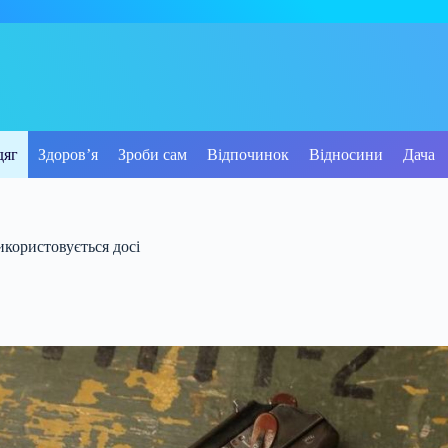
дяг
Здоров’я
Зроби сам
Відпочинок
Відносини
Дача
икористовується досі