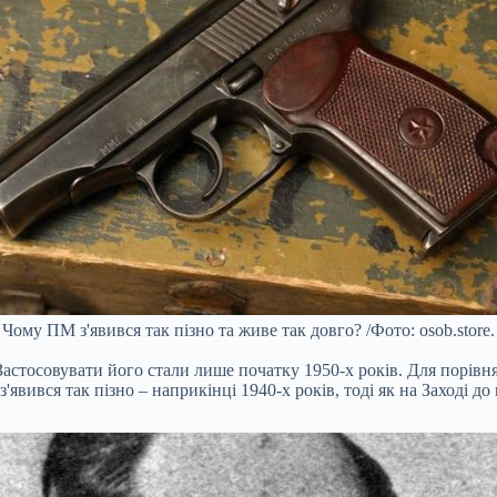
Чому ПМ з'явився так пізно та живе так довго? /Фото: osob.store.
 Застосовувати його стали лише початку 1950-х років. Для порів
'явився так пізно – наприкінці 1940-х років, тоді як на Заході д