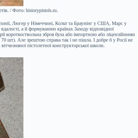
 / Фото: historypistols.ru.
Японії, Люгер у Німеччині, Кольт та Браунінг у США, Марс у
 вдалості, а й формуванню країнах Заходу відповідної
перії короткоствольна зброя була або імпортною або ліцензійними
0 шт). Але зрештою справа так і не пішла. І добре б у Росії не
 вітчизняної пістолетної конструкторської школи.