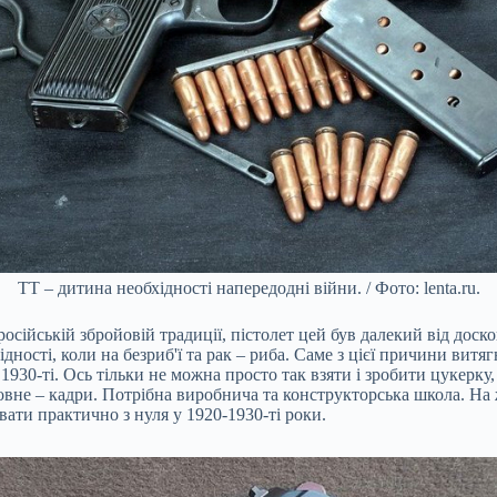
ТТ – дитина необхідності напередодні війни. / Фото: lenta.ru.
сійській збройовій традиції, пістолет цей був далекий від доскон
ості, коли на безриб'ї та рак – риба. Саме з цієї причини витяг
 1930-ті. Ось тільки не можна просто так взяти і зробити цукерк
вне – кадри. Потрібна виробнича та конструкторська школа. На жал
ати практично з нуля у 1920-1930-ті роки.