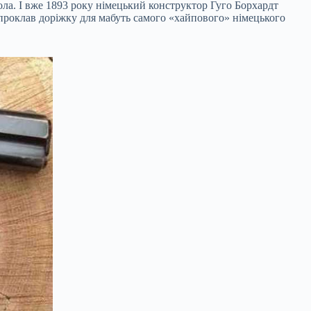
ола. І вже 1893 року німецький конструктор Гуго Борхардт
о проклав доріжку для мабуть самого «хайпового» німецького