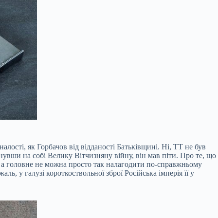
алості, як Горбачов від відданості Батьківщині. Ні, ТТ не був
нувши на собі Велику Вітчизняну війну, він мав піти. Про те, що
у, а головне не можна просто так налагодити по-справжньому
ь, у галузі короткоствольної зброї Російська імперія її у