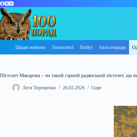
Перейти
до
вмісту
Цікаві новини
Технології
Побут
Авто-поради
О
Пістолет Макарова – чи такий гарний радянський пістолет, що в
Леся Терещенко
26.02.2026
Одяг