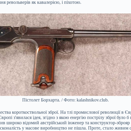
я револьверів як кавалерією, і піхотою.
Пістолет Борхарта. / Фото: kalashnikov.club.
ества короткоствольної зброї. На тлі промислової революції в Єв
опі з'явилася ідея, згідно з якою енергію пострілу зброї було б
ив широко відомий австрійський інженер та конструктор-зброяр
досконалість у масове виробництво не пішла. Проте, стало живим