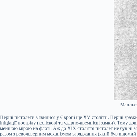
Манліхе
Перші пістолети з'явилися у Європі ще XV столітті. Перші зраз
ініціації пострілу (коліскові та ударно-кремнієві замки). Тому 
меншою мірою на флоті. Аж до ХІХ століття пістолет не був ні зб
разом з револьверним механізмом заряджання (який був відомий