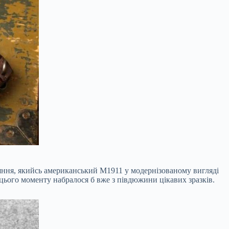
няння, якийсь американський М1911 у модернізованому вигляді
о цього моменту набралося б вже з півдюжини цікавих зразків.