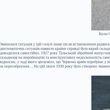
Коли С
Змінилася ситуація у цій галузі лише після встановлення радянс
дипломатична ситуація навколо країни справді була вкрай складн
доводилося самостійно. 1927 року Тульський збройний випустив 6
складнощі на виробництві та конструктивну недосконалість самої
відносин, у ході якого зрозуміло, що Червона армія перебуває у
за переозброєння… На цій хвилі 1930 року було створено знамен