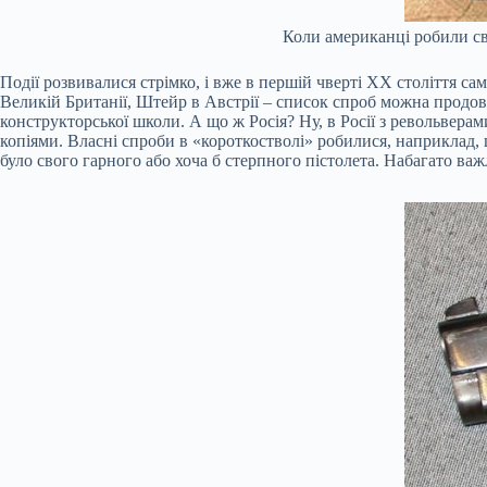
Коли американці робили сві
Події розвивалися стрімко, і вже в першій чверті XX століття с
Великій Британії, Штейр в Австрії – список спроб можна продовж
конструкторської школи. А що ж Росія? Ну, в Росії з револьверам
копіями. Власні спроби в «короткостволі» робилися, наприклад, щ
було свого гарного або хоча б стерпного пістолета. Набагато ва