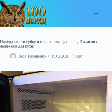
Перейти
до
вмісту
Навіщо класти губку в мікрохвильову піч і ще 5 класних
лайфхаків для кухні
Леся Терещенко
15.02.2026
Одяг