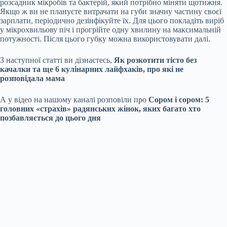
розсадник мікробів та бактерій, який потрібно міняти щотижня.
Якщо ж ви не плануєте витрачати на губи значну частину своєї
зарплати, періодично дезінфікуйте їх. Для цього покладіть виріб
у мікрохвильову піч і прогрійте одну хвилину на максимальній
потужності. Після цього губку можна використовувати далі.
З наступної статті ви дізнаєтесь,
Як розкотити тісто без
качалки та ще 6 кулінарних лайфхаків, про які не
розповідала мама
А у відео на нашому каналі розповіли про
Сором і сором: 5
головних «страхів» радянських жінок, яких багато хто
позбавляється до цього дня