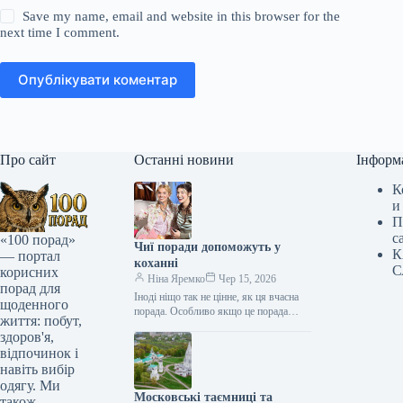
Save my name, email and website in this browser for the
next time I comment.
Опублікувати коментар
Про сайт
Останні новини
Інформ
К
и
П
с
«100 порад»
Чиї поради допоможуть у
К
— портал
коханні
С
корисних
Ніна Яремко
Чер 15, 2026
порад для
Іноді ніщо так не цінне, як ця вчасна
щоденного
порада. Особливо якщо це порада
життя: побут,
фахівця — дієтолога, лікаря,
здоров'я,
косметолога, тренера, стиліста…
відпочинок і
навіть вибір
одягу. Ми
Московські таємниці та
також