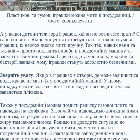
Пластикові та гумові іграшки можна мити в посудомийці. /
Фото: zoom.cnews.ru
А у вашої дитини теж гора іграшок, які ви не встигаєте прати? Є
гарна новина. Якщо чищення потребують пластикові і гумові
іграшки, їх необов'язково мити вручну. Так-так, ніяких ванн та
тазиків – просто покладіть вироби в посудомийну машину та
запустіть звичний режим. Гаряча вода усуне цвіль, мікроби та
бактерії, завдяки чому іграшки стануть абсолютно безпечними.
Зверніть увагу:
Якщо в іграшках є отвори, де може залишитися
вода, краще не мити їх у посудомийній машині. У цьому
випадку вам не вдасться витягти її звідти і всередині з часом
заведеться пліснява.
Також у посудомийці можна помити решітку газової плити та
накладки на конфорки. Зазвичай ми відкладаємо догляд за ними
на потім, і в результаті хапаємося за голову, коли бачимо, скільки
жиру там накопичилося. Радимо не доводити ситуацію до
критичного рівня і регулярно мити елементи плити в
посудомийній машині. Зі застарілими забрудненнями вона,
можливо, не впорається, але проводити таку процедуру для