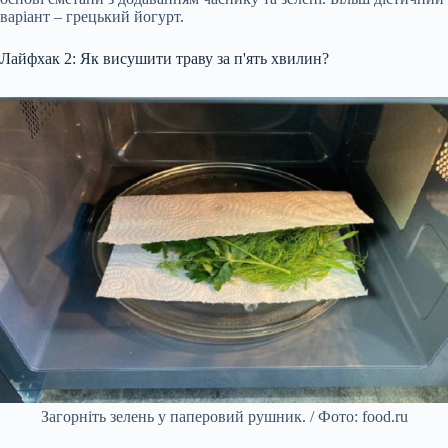
варіант – грецький йогурт.
Лайфхак 2: Як висушити траву за п'ять хвилин?
Загорніть зелень у паперовий рушник. / Фото: food.ru