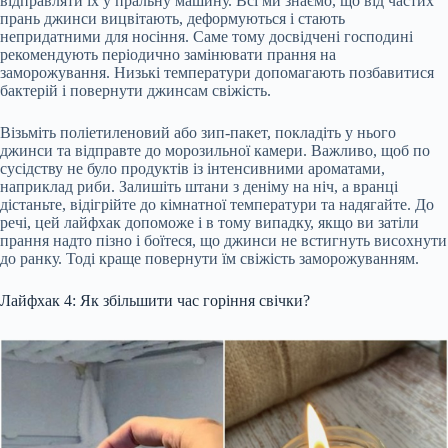
відправляти їх у пральну машину. Всі ми знаємо, що від частих
прань джинси вицвітають, деформуються і стають
непридатними для носіння. Саме тому досвідчені господині
рекомендують періодично замінювати прання на
заморожування. Низькі температури допомагають позбавитися
бактерій і повернути джинсам свіжість.
Візьміть поліетиленовий або зип-пакет, покладіть у нього
джинси та відправте до морозильної камери. Важливо, щоб по
сусідству не було продуктів із інтенсивними ароматами,
наприклад риби. Залишіть штани з деніму на ніч, а вранці
дістаньте, відігрійте до кімнатної температури та надягайте. До
речі, цей лайфхак допоможе і в тому випадку, якщо ви затіли
прання надто пізно і боїтеся, що джинси не встигнуть висохнути
до ранку. Тоді краще повернути їм свіжість заморожуванням.
Лайфхак 4: Як збільшити час горіння свічки?