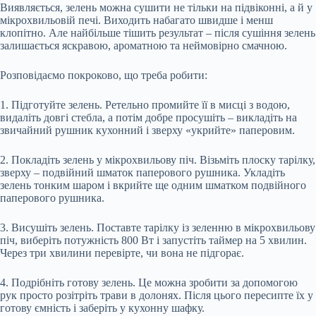
Виявляється, зелень можна сушити не тільки на підвіконні, а й у
мікрохвильовій печі. Виходить набагато швидше і менш
клопітно. Але найбільше тішить результат – після сушіння зелень
залишається яскравою, ароматною та неймовірно смачною.
Розповідаємо покроково, що треба робити:
1. Підготуйте зелень. Ретельно промийте її в мисці з водою,
видаліть довгі стебла, а потім добре просушіть – викладіть на
звичайний рушник кухонний і зверху «укрийте» паперовим.
2. Покладіть зелень у мікрохвильову піч. Візьміть плоску тарілку,
зверху – подвійний шматок паперового рушника. Укладіть
зелень тонким шаром і вкрийте ще одним шматком подвійного
паперового рушника.
3. Висушіть зелень. Поставте тарілку із зеленню в мікрохвильову
піч, виберіть потужність 800 Вт і запустіть таймер на 5 хвилин.
Через три хвилини перевірте, чи вона не підгорає.
4. Подрібніть готову зелень. Це можна зробити за допомогою
рук просто розітріть трави в долонях. Після цього пересипте їх у
готову ємність і заберіть у кухонну шафку.