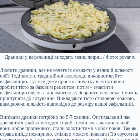
Драники у вафельниці виходять менш жирні. / Фото: povar.ru
Любите драники, але не хочете їх смажити у великій кількості
олії? Тоді замість традиційної сковороди використовуйте
вафельницю. Тут все дуже просто: спочатку вам потрібно
зробити тісто за базовим рецептом, потім – змастити
вафельницю олією за допомогою кулінарного пензлика, і можна
приступати до готування. Викладайте тісто столовою ложкою,
відмірюючи кількість відповідно до розміру вашої вафельниці.
Випікати драніки потрібно по 5-7 хвилин. Оптимальний час
доведеться знайти методом спроб і помилок – важливо, щоб
вони добре пропеклися, стали золотистими з обох боків. Так як
страва вийде нежирною, сміливо можете подавати її з соусом на
основі сметани з додаванням часнику та зелені. Більш дієтичний