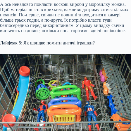
А ось ненадовго покласти воскові вироби у морозилку можна.
Щоб матеріал не став крихким, важливо дотримуватися кількох
нюансів. По-перше, свічки не повинні знаходитися в камері
більше трьох годин, а по-друге, їх потрібно класти туди
безпосередньо перед використанням. У цьому випадку свічки
вистачить на довше, оскільки вона горітиме вдвічі повільніше.
Лайфхак 5: Як швидко помити дитячі іграшки?