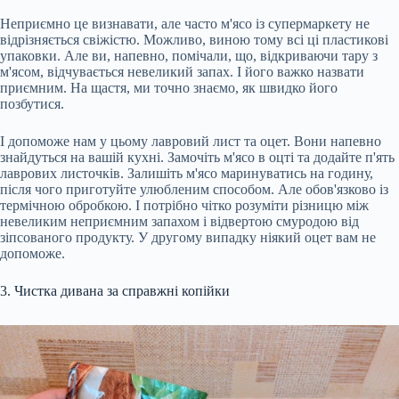
Неприємно це визнавати, але часто м'ясо із супермаркету не
відрізняється свіжістю. Можливо, виною тому всі ці пластикові
упаковки. Але ви, напевно, помічали, що, відкриваючи тару з
м'ясом, відчувається невеликий запах. І його важко назвати
приємним. На щастя, ми точно знаємо, як швидко його
позбутися.
І допоможе нам у цьому лавровий лист та оцет. Вони напевно
знайдуться на вашій кухні. Замочіть м'ясо в оцті та додайте п'ять
лаврових листочків. Залишіть м'ясо маринуватись на годину,
після чого приготуйте улюбленим способом. Але обов'язково із
термічною обробкою. І потрібно чітко розуміти різницю між
невеликим неприємним запахом і відвертою смуродою від
зіпсованого продукту. У другому випадку ніякий оцет вам не
допоможе.
3. Чистка дивана за справжні копійки