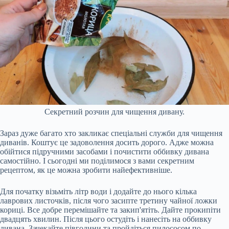
Секретний розчин для чищення дивану.
Зараз дуже багато хто закликає спеціальні служби для чищення
диванів. Коштує це задоволення досить дорого. Адже можна
обійтися підручними засобами і почистити оббивку дивана
самостійно. І сьогодні ми поділимося з вами секретним
рецептом, як це можна зробити найефективніше.
Для початку візьміть літр води і додайте до нього кілька
лаврових листочків, після чого засипте третину чайної ложки
кориці. Все добре перемішайте та закип'ятіть. Дайте прокипіти
двадцять хвилин. Після цього остудіть і нанесіть на оббивку
дивана. Зачекайте півгодини та пройдіться пилососом по