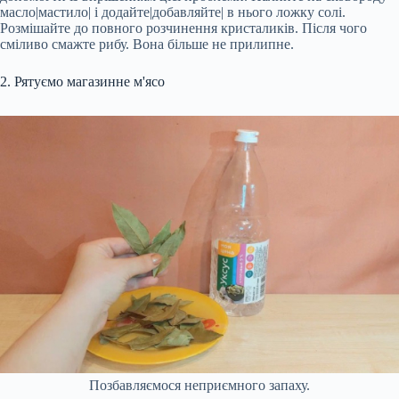
масло|мастило| і додайте|добавляйте| в нього ложку солі.
Розмішайте до повного розчинення кристаликів. Після чого
сміливо смажте рибу. Вона більше не прилипне.
2. Рятуємо магазинне м'ясо
Позбавляємося неприємного запаху.