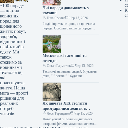
с
«100 порад»
Чиї поради допоможуть у
К
— портал
коханні
С
корисних
Ніна Яремко
Чер 15, 2026
порад для
Іноді ніщо так не цінне, як ця вчасна
щоденного
порада. Особливо якщо це порада
життя: побут,
фахівця — дієтолога, лікаря,
здоров'я,
косметолога, тренера, стиліста…
відпочинок і
навіть вибір
одягу. Ми
Московські таємниці та
також
легенди
стежимо за
Остап Гарматюк
Чер 15, 2026
новинками
Таємничі зникнення людей, блукають
технологій,
душі, ” ” погані ” ” будинки і
які
прокляття чаклунів — усе є у Москві.
полегшують
Щоб…
життя. Наша
мета — прості
рішення для
реальних
Як дівчата XIX століття
потреб
примудрялися ходити в
читачів.
туалет у спідницях
Леся Терещенко
Чер 15, 2026
крінолінових без сторонньої
Фото: youcut.ru Коли ми дивимося
допомоги
історичні фільми, мимоволі хочемо