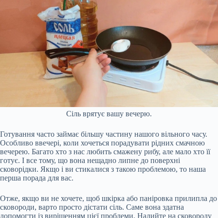
Сіль врятує вашу вечерю.
Готування часто займає більшу частину нашого вільного часу.
Особливо ввечері, коли хочеться порадувати рідних смачною
вечерею. Багато хто з нас любить смажену рибу, але мало хто її
готує. І все тому, що вона нещадно липне до поверхні
сковорідки. Якщо і ви стикалися з такою проблемою, то наша
перша порада для вас.
Отже, якщо ви не хочете, щоб шкірка або паніровка прилипла до
сковороди, варто просто дістати сіль. Саме вона здатна
допомогти із вирішенням цієї проблеми. Налийте на сковороду