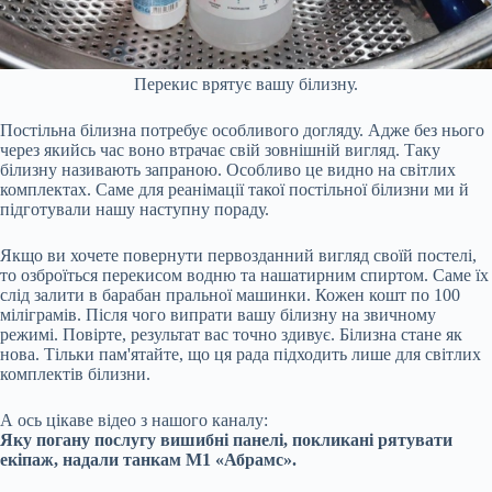
Перекис врятує вашу білизну.
Постільна білизна потребує особливого догляду. Адже без нього
через якийсь час воно втрачає свій зовнішній вигляд. Таку
білизну називають запраною. Особливо це видно на світлих
комплектах. Саме для реанімації такої постільної білизни ми й
підготували нашу наступну пораду.
Якщо ви хочете повернути первозданний вигляд своїй постелі,
то озброїться перекисом водню та нашатирним спиртом. Саме їх
слід залити в барабан пральної машинки. Кожен кошт по 100
міліграмів. Після чого випрати вашу білизну на звичному
режимі. Повірте, результат вас точно здивує. Білизна стане як
нова. Тільки пам'ятайте, що ця рада підходить лише для світлих
комплектів білизни.
А ось цікаве відео з нашого каналу:
Яку погану послугу вишибні панелі, покликані рятувати
екіпаж, надали танкам М1 «Абрамс».