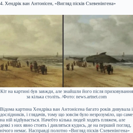
4. Хендрік ван Антонісен, «Вигляд пісків Схевенінгена»
Кіт на картині був завжди, але знайшли його після приховування
за кілька століть. /Фото: news.artnet.com
Відома картина Хендріка ван Антонісена багато років дивувала і
дослідників, і глядачів, тому що зовсім було незрозуміло, що саме
на ній відбувається. Начебто кілька людей ходять пляжем, але
деякі з них явно стоять і дивляться кудись, де на перший погляд,
нічого немає. Насправді полотно «Вигляд пісків Схевенінгена»