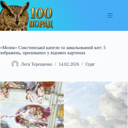
Перейти
до
вмісту
«Мозок» Сикстинської капели та замальований кит: 5
зображень, прихованих у відомих картинах
Леся Терещенко
14.02.2026
Одяг