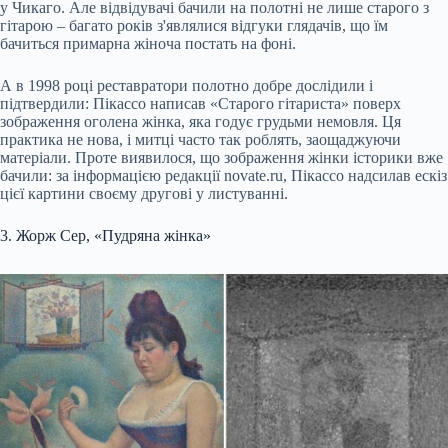
у Чикаго. Але відвідувачі бачили на полотні не лише старого з
гітарою – багато років з'являлися відгуки глядачів, що їм
бачиться примарна жіноча постать на фоні.
А в 1998 році реставратори полотно добре дослідили і
підтвердили: Пікассо написав «Старого гітариста» поверх
зображення оголена жінка, яка годує грудьми немовля. Ця
практика не нова, і митці часто так роблять, заощаджуючи
матеріали. Проте виявилося, що зображення жінки історики вже
бачили: за інформацією редакції novate.ru, Пікассо надсилав ескіз
цієї картини своєму другові у листуванні.
3. Жорж Сер, «Пудряна жінка»