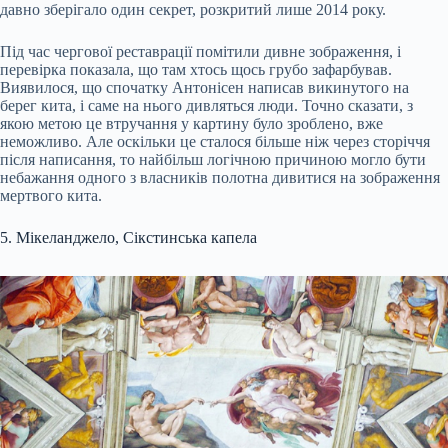
давно зберігало один секрет, розкритий лише 2014 року.
Під час чергової реставрації помітили дивне зображення, і
перевірка показала, що там хтось щось грубо зафарбував.
Виявилося, що спочатку Антонісен написав викинутого на
берег кита, і саме на нього дивляться люди. Точно сказати, з
якою метою це втручання у картину було зроблено, вже
неможливо. Але оскільки це сталося більше ніж через сторіччя
після написання, то найбільш логічною причиною могло бути
небажання одного з власників полотна дивитися на зображення
мертвого кита.
5. Мікеланджело, Сікстинська капела