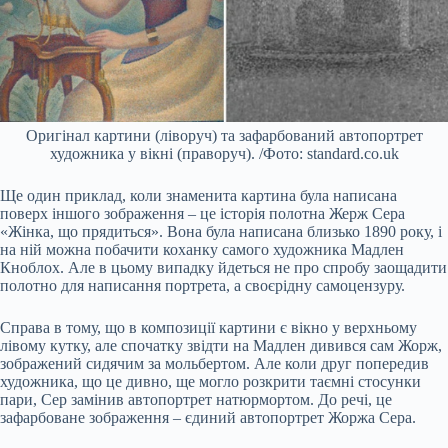
Оригінал картини (ліворуч) та зафарбований автопортрет
художника у вікні (праворуч). /Фото: standard.co.uk
Ще один приклад, коли знаменита картина була написана
поверх іншого зображення – це історія полотна Жерж Сера
«Жінка, що прядиться». Вона була написана близько 1890 року, і
на ній можна побачити коханку самого художника Мадлен
Кноблох. Але в цьому випадку йдеться не про спробу заощадити
полотно для написання портрета, а своєрідну самоцензуру.
Справа в тому, що в композиції картини є вікно у верхньому
лівому кутку, але спочатку звідти на Мадлен дивився сам Жорж,
зображений сидячим за мольбертом. Але коли друг попередив
художника, що це дивно, ще могло розкрити таємні стосунки
пари, Сер замінив автопортрет натюрмортом. До речі, це
зафарбоване зображення – єдиний автопортрет Жоржа Сера.