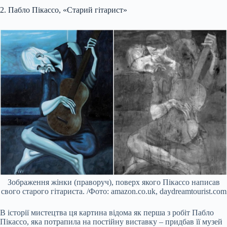
2. Пабло Пікассо, «Старий гітарист»
Зображення жінки (праворуч), поверх якого Пікассо написав
свого старого гітариста. /Фото: amazon.co.uk, daydreamtourist.com
В історії мистецтва ця картина відома як перша з робіт Пабло
Пікассо, яка потрапила на постійну виставку – придбав її музей