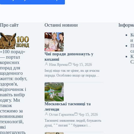
Про сайт
Останні новини
Інформ
К
и
П
с
«100 порад»
Чиї поради допоможуть у
К
— портал
коханні
С
корисних
Ніна Яремко
Чер 15, 2026
порад для
Іноді ніщо так не цінне, як ця вчасна
щоденного
порада. Особливо якщо це порада
життя: побут,
фахівця — дієтолога, лікаря,
здоров'я,
косметолога, тренера, стиліста…
відпочинок і
навіть вибір
одягу. Ми
Московські таємниці та
також
легенди
стежимо за
Остап Гарматюк
Чер 15, 2026
новинками
Таємничі зникнення людей, блукають
технологій,
душі, ” ” погані ” ” будинки і
які
прокляття чаклунів — усе є у Москві.
полегшують