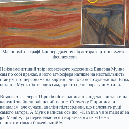
Малопомітне графіті-попередження від автора картини. /Фото:
thetimes.com
Найзнаменитіший твір норвезького художника Едварда Мунка
сам по собі вражає, а його атмосфера натякає на нестабільність
стану чи то персонажа на картині, чи то самого художника. Втім,
останнє Мунк підтвердив сам, просто це не одразу помітили.
Виявляється, через 11 років після написання під час виставки на
картині знайшли олівцевий напис. Спочатку її приписали
вандалам, але сучасні аналізи підтвердили, що належить руці
самого автора. А Мунк написав ось що: «Kan kun være malet af en
gal Mand!», що перекладається з норвезького як «Це міг
написати тільки божевільний!».