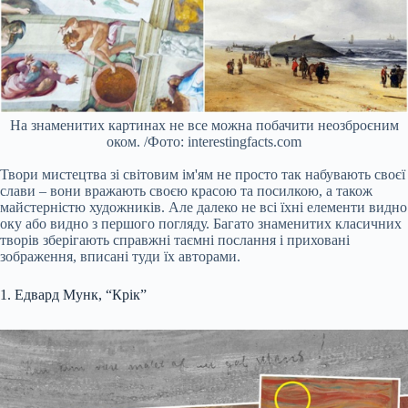
На знаменитих картинах не все можна побачити неозброєним
оком. /Фото: interestingfacts.com
Твори мистецтва зі світовим ім'ям не просто так набувають своєї
слави – вони вражають своєю красою та посилкою, а також
майстерністю художників. Але далеко не всі їхні елементи видно
оку або видно з першого погляду. Багато знаменитих класичних
творів зберігають справжні таємні послання і приховані
зображення, вписані туди їх авторами.
1. Едвард Мунк, “Крік”