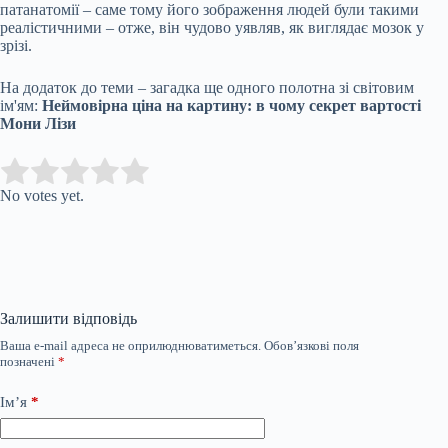
патанатомії – саме тому його зображення людей були такими
реалістичними – отже, він чудово уявляв, як виглядає мозок у
зрізі.
На додаток до теми – загадка ще одного полотна зі світовим
ім'ям:
Неймовірна ціна на картину: в чому секрет вартості
Мони Лізи
Submit Rating
Rate this item:
No votes yet.
Залишити відповідь
Ваша e-mail адреса не оприлюднюватиметься.
Обов’язкові поля
позначені
*
Ім’я
*