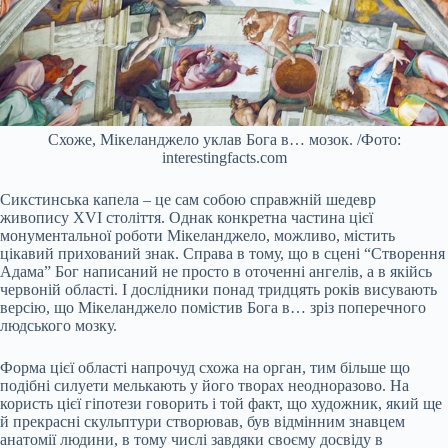
Схоже, Мікеланджело уклав Бога в… мозок. /Фото:
interestingfacts.com
Сикстинська капела – це сам собою справжній шедевр
живопису XVI століття. Однак конкретна частина цієї
монументальної роботи Мікеланджело, можливо, містить
цікавий прихований знак. Справа в тому, що в сцені “Створення
Адама” Бог написаний не просто в оточенні ангелів, а в якійсь
червоній області. І дослідники понад тридцять років висувають
версію, що Мікеланджело помістив Бога в… зріз поперечного
людського мозку.
Форма цієї області напрочуд схожа на орган, тим більше що
подібні силуети мелькають у його творах неодноразово. На
користь цієї гіпотези говорить і той факт, що художник, який ще
й прекрасні скульптури створював, був відмінним знавцем
анатомії людини, в тому числі завдяки своєму досвіду в