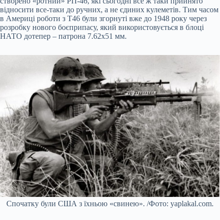
створено «ротний» РП-46, які сьогодні все ж таки прийнято
відносити все-таки до ручних, а не єдиних кулеметів. Тим часом
в Америці роботи з Т46 були згорнуті вже до 1948 року через
розробку нового боєприпасу, який використовується в блоці
НАТО дотепер – патрона 7.62х51 мм.
Спочатку були США з їхньою «свинею». /Фото: yaplakal.com.