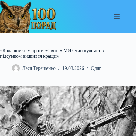
Перейти
до
вмісту
«Калашників» проти «Свині» М60: чий кулемет за
підсумком виявився кращим
Леся Терещенко
19.03.2026
Одяг