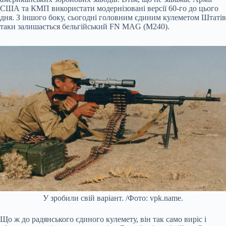
США та КМП використати модернізовані версії 60-го до цього
дня. З іншого боку, сьогодні головним єдиним кулеметом Штатів
таки залишається бельгійський FN MAG (М240).
У зробили свій варіант. /Фото: vpk.name.
Що ж до радянського єдиного кулемету, він так само виріс і