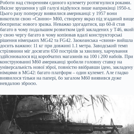
Роботи над створенням єдиного кулемету розтягнулися роками.
Якісне зрушення у цій галузі відбулося лише наприкінці 1950-х.
Цього разу попереду виявилися американці: у 1957 вони
викотили свою «Свиню» М60, створену якраз під згаданий вище
боєприпас нового зразка. Неважко здогадатися, що 60-й став
багато в чому подальшим розвитком ідей закладених у Т46, який
у свою чергу багато в чому копіював вдалі конструкторські
рішення німецьких MG42 та FG42. Заокеанська «свиня» вийшла
досить важкою: 11 кг при довжині 1.1 метра. Заводський темп
стрілянини міг досягати 650 пострілів за хвилину, харчування
здійснювалося від коробчатих магазинів на 100 і 200 набоїв. При
конструюванні М60 американці зробили головну ставку на
універсальність нової зброї, повністю ввібравши ідею, закладену
німцями в MG42: багато платформ – один кулемет. Але гладко
виявилося тільки на папері, бо загалом М60 виявився дуже
невдалою зброєю.