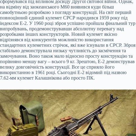
сформувався під впливом досвіду Другої світової війни. Однак,
на відміну від заокеанського М60 виявився куди більш
самобутньою розробкою з погляду конструкції. На світ перший
повноцінний єдиний кулемет СРСР народився 1959 року під
індексом Е-2. У 1960 році зброя успішно пройшла фінальний тур
випробувань, продемонструвавши абсолютну перевагу над
розробками інших конструкторів. Новий кулемет якісно
відрізнявся від конкурентів можливістю використання
стандартних кулеметних стрічок, які вже існували в СРСР. Зброя
стабільно демонструвала низьку чутливість до засмічення та
замочування. Воно також мало відносно просту конструкцію та
порівняно меншу вагу – всього 9 кг. Зрештою, Е-2 демонстрував
велику довговічність конструкції. Все це сприяло його
використанню в 1961 році. Сьогодні Е-2 відомий під назвою
7.62-мм кулемет Калашнікова або просто ПК.