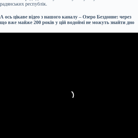
радянських республік.
А ось цікаве відео з нашого каналу – Озеро Бездонне: через
що вже майже 200 років у цій водоймі не можуть знайти дно