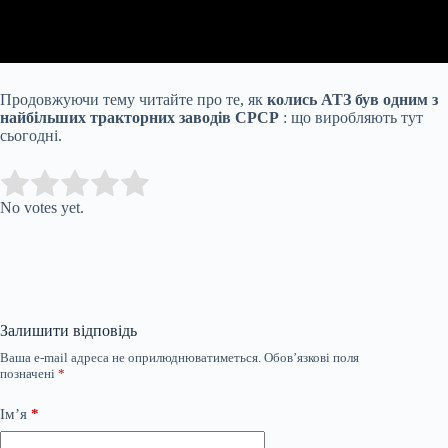
Продовжуючи тему читайте про те, як
колись АТЗ був одним з
найбільших тракторних заводів СРСР
: що виробляють тут
сьогодні.
Submit Rating
Rate this item:
No votes yet.
Залишити відповідь
Ваша e-mail адреса не оприлюднюватиметься.
Обов’язкові поля
позначені
*
Ім’я
*