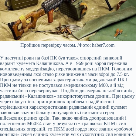
Пройшов перевірку часом. /Фото: haber7.com.
У наступні роки на базі ПК був також створений танковий
варіант кулемета Калашнікова. А в 1969 році зброя пережила
комплексну модернізацію, перетворившись на ПКМ. Головним
нововведенням якої стало різке зниження маси зброї до 7.5 кг.
При цьому за вогневими характеристиками радянський ПК і
ПКМ не тільки не поступався американському М60, а й від
частини його перевершував. Подібно до американської «свині»,
радянський «Калашников» використовується донині. При цьому
через відсутність принципових проблем з надійністю і
стрілецькими характеристиками радянський єдиний кулемет
завоював значно більшу популярність і визнання серед
військових різних країн. Так, якщо якийсь доопрацьований і
полегшений М60Е4 став у результаті «іграшкою» КПМ і сил
спеціальних операцій, то ПКМ досі гордо несе звання «робочої
конячки» серед єдиних кулеметів усіх сухопутних сил колишніх