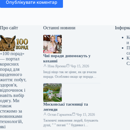
Опублікувати коментар
Про сайт
Останні новини
Інформ
К
и
П
с
«100 порад»
Чиї поради допоможуть у
К
— портал
коханні
С
корисних
Ніна Яремко
Чер 15, 2026
порад для
Іноді ніщо так не цінне, як ця вчасна
щоденного
порада. Особливо якщо це порада
життя: побут,
фахівця — дієтолога, лікаря,
здоров'я,
косметолога, тренера, стиліста…
відпочинок і
навіть вибір
одягу. Ми
Московські таємниці та
також
легенди
стежимо за
Остап Гарматюк
Чер 15, 2026
новинками
Таємничі зникнення людей, блукають
технологій,
душі, ” ” погані ” ” будинки і
які
прокляття чаклунів — усе є у Москві.