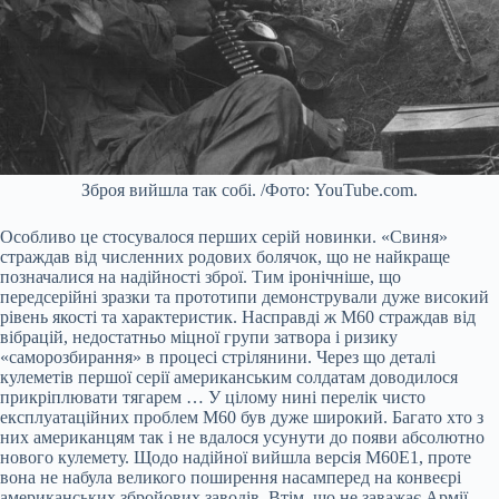
Зброя вийшла так собі. /Фото: YouTube.com.
Особливо це стосувалося перших серій новинки. «Свиня»
страждав від численних родових болячок, що не найкраще
позначалися на надійності зброї. Тим іронічніше, що
передсерійні зразки та прототипи демонстрували дуже високий
рівень якості та характеристик. Насправді ж М60 страждав від
вібрацій, недостатньо міцної групи затвора і ризику
«саморозбирання» в процесі стрілянини. Через що деталі
кулеметів першої серії американським солдатам доводилося
прикріплювати тягарем … У цілому нині перелік чисто
експлуатаційних проблем М60 був дуже широкий. Багато хто з
них американцям так і не вдалося усунути до появи абсолютно
нового кулемету. Щодо надійної вийшла версія М60Е1, проте
вона не набула великого поширення насамперед на конвеєрі
американських збройових заводів. Втім, що не заважає Армії