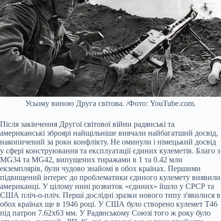
Усьому виною Друга світова. /Фото: YouTube.com.
Після закінчення Другої світової війни радянські та
американські зброярі найщільніше вивчали найбагатший досвід,
накопичений за роки конфлікту. Не оминули і німецький досвід
у сфері конструювання та експлуатації єдиних кулеметів. Благо з
MG34 та MG42, випущених тиражами в 1 та 0.42 млн
екземплярів, були чудово знайомі в обох країнах. Першими
підвищений інтерес до проблематики єдиного кулемету виявили
американці. У цілому нині розвиток «єдиних» йшло у СРСР та
США пліч-о-пліч. Перші дослідні зразки нового типу з'явилися в
обох країнах ще в 1946 році. У США було створено кулемет Т46
під патрон 7.62х63 мм. У Радянському Союзі того ж року було