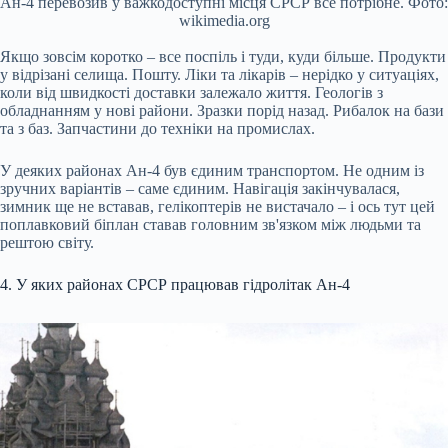
Ан-4 перевозив у важкодоступні місця СРСР все потрібне. Фото:
wikimedia.org
Якщо зовсім коротко – все поспіль і туди, куди більше. Продукти
у відрізані селища. Пошту. Ліки та лікарів – нерідко у ситуаціях,
коли від швидкості доставки залежало життя. Геологів з
обладнанням у нові райони. Зразки порід назад. Рибалок на бази
та з баз. Запчастини до техніки на промислах.
У деяких районах Ан-4 був єдиним транспортом. Не одним із
зручних варіантів – саме єдиним. Навігація закінчувалася,
зимник ще не вставав, гелікоптерів не вистачало – і ось тут цей
поплавковий біплан ставав головним зв'язком між людьми та
рештою світу.
4. У яких районах СРСР працював гідролітак Ан-4