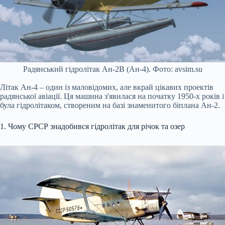
Радянський гідролітак Ан-2В (Ан-4). Фото: avsim.su
Літак Ан-4 – один із маловідомих, але вкрай цікавих проектів
радянської авіації. Ця машина з'явилася на початку 1950-х років і
була гідролітаком, створеним на базі знаменитого біплана Ан-2.
1. Чому СРСР знадобився гідролітак для річок та озер