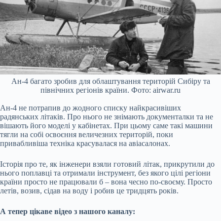
Ан-4 багато зробив для облаштування територій Сибіру та
північних регіонів країни. Фото: airwar.ru
Ан-4 не потрапив до жодного списку найкрасивіших
радянських літаків. Про нього не знімають документалки та не
вішають його моделі у кабінетах. При цьому саме такі машини
тягли на собі освоєння величезних територій, поки
привабливіша техніка красувалася на авіасалонах.
Історія про те, як інженери взяли готовий літак, прикрутили до
нього поплавці та отримали інструмент, без якого цілі регіони
країни просто не працювали б – вона чесно по-своєму. Просто
летів, возив, сідав на воду і робив це тридцять років.
А тепер цікаве відео з нашого каналу: