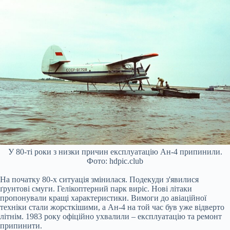
У 80-ті роки з низки причин експлуатацію Ан-4 припинили.
Фото: hdpic.club
На початку 80-х ситуація змінилася. Подекуди з'явилися
ґрунтові смуги. Гелікоптерний парк виріс. Нові літаки
пропонували кращі характеристики. Вимоги до авіаційної
техніки стали жорсткішими, а Ан-4 на той час був уже відверто
літнім. 1983 року офіційно ухвалили – експлуатацію та ремонт
припинити.