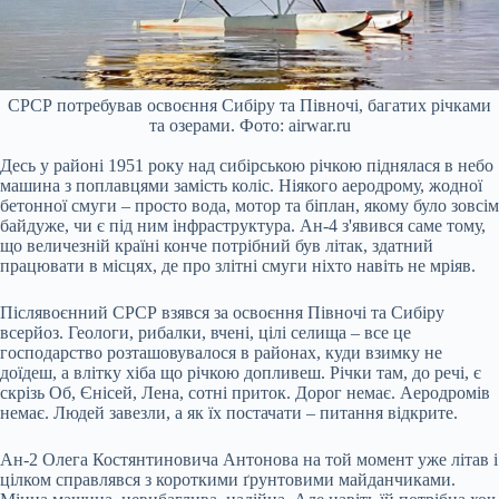
СРСР потребував освоєння Сибіру та Півночі, багатих річками
та озерами. Фото: airwar.ru
Десь у районі 1951 року над сибірською річкою піднялася в небо
машина з поплавцями замість коліс. Ніякого аеродрому, жодної
бетонної смуги – просто вода, мотор та біплан, якому було зовсім
байдуже, чи є під ним інфраструктура. Ан-4 з'явився саме тому,
що величезній країні конче потрібний був літак, здатний
працювати в місцях, де про злітні смуги ніхто навіть не мріяв.
Післявоєнний СРСР взявся за освоєння Півночі та Сибіру
всерйоз. Геологи, рибалки, вчені, цілі селища – все це
господарство розташовувалося в районах, куди взимку не
доїдеш, а влітку хіба що річкою допливеш. Річки там, до речі, є
скрізь Об, Єнісей, Лена, сотні приток. Дорог немає. Аеродромів
немає. Людей завезли, а як їх постачати – питання відкрите.
Ан-2 Олега Костянтиновича Антонова на той момент уже літав і
цілком справлявся з короткими ґрунтовими майданчиками.