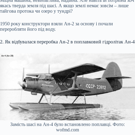
Міцна машина, невибаглива, надійна. Але навіть їй потрібна хоч
якась тверда земля під шасі. А якщо землі немає зовсім – лише
тайгова протока чи озеро у тундрі?
1950 року конструктори взяли Ан-2 за основу і почали
переробляти його під воду.
2. Як відбувалася переробка Ан-2 в поплавковий гідролітак Ан-4
Замість шасі на Ан-4 було встановлено поплавці. Фото:
wofmd.com