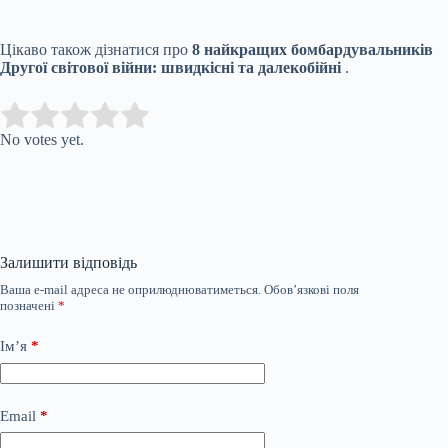
Цікаво також дізнатися про
8 найкращих бомбардувальників
Другої світової війни: швидкісні та далекобійні
.
Submit Rating
Rate this item:
No votes yet.
Залишити відповідь
Ваша e-mail адреса не оприлюднюватиметься.
Обов’язкові поля
позначені
*
Ім’я
*
Email
*