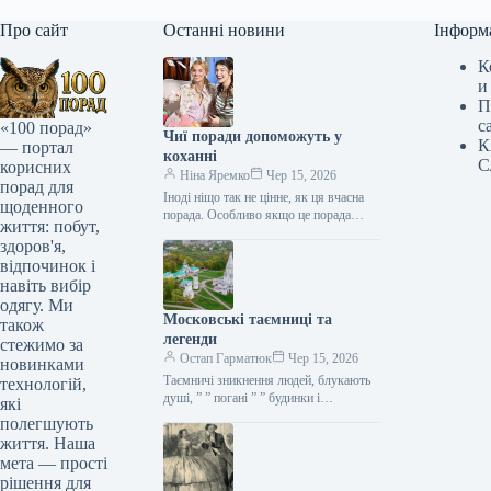
Про сайт
Останні новини
Інформ
К
и
П
с
«100 порад»
Чиї поради допоможуть у
К
— портал
коханні
С
корисних
Ніна Яремко
Чер 15, 2026
порад для
Іноді ніщо так не цінне, як ця вчасна
щоденного
порада. Особливо якщо це порада
життя: побут,
фахівця — дієтолога, лікаря,
здоров'я,
косметолога, тренера, стиліста…
відпочинок і
навіть вибір
одягу. Ми
Московські таємниці та
також
легенди
стежимо за
Остап Гарматюк
Чер 15, 2026
новинками
Таємничі зникнення людей, блукають
технологій,
душі, ” ” погані ” ” будинки і
які
прокляття чаклунів — усе є у Москві.
полегшують
Щоб…
життя. Наша
мета — прості
рішення для