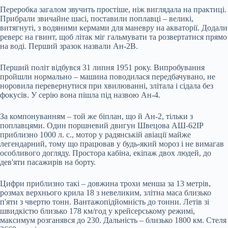
Переробка загалом звучить простіше, ніж виглядала на практиці.
Прибрали звичайне шасі, поставили поплавці – великі,
витягнуті, з водяними кермами для маневру на акваторії. Додали
реверс на гвинт, щоб літак міг гальмувати та розвертатися прямо
на воді. Перший зразок назвали Ан-2В.
Перший політ відбувся 31 липня 1951 року. Випробування
пройшли нормально – машина поводилася передбачувано, не
норовила перевернутися при хвилюванні, злітала і сідала без
фокусів. У серію вона пішла під назвою Ан-4.
За компонуванням – той же біплан, що й Ан-2, тільки з
поплавцями. Один поршневий двигун Швецова АШ-62ІР
приблизно 1000 л. с., мотор у радянській авіації майже
легендарний, тому що працював у будь-який мороз і не вимагав
особливого догляду. Простора кабіна, екіпаж двох людей, до
дев'яти пасажирів на борту.
Цифри приблизно такі – довжина трохи менша за 13 метрів,
розмах верхнього крила 18 з невеликим, злітна маса близько
п'яти з чвертю тонн. Вантажопідйомність до тонни. Летів зі
швидкістю близько 178 км/год у крейсерському режимі,
максимум розганявся до 230. Дальність – близько 1800 км. Стеля