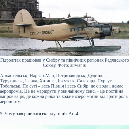
Гідролітак працював у Сибіру та північних регіонах Радянського
Союзу. Фото: airwar.ru
Архангельськ, Нарьян-Мар, Петрозаводськ, Дудинка,
Туруханськ, Ігарка, Хатанга, Іркутськ, Салехард, Сургут,
Тобольськ. По суті – весь Північ і весь Сибір, де є вода і немає
аеродромів. Це не маршрути у звичайному сенсі – це постійна
імпровізація, де кожна річка та кожне озеро могли відіграти роль
аеропорту.
5. Чому завершилася експлуатація Ан-4