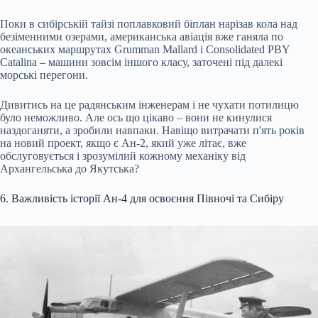
Поки в сибірській тайзі поплавковий біплан нарізав кола над
безіменними озерами, американська авіація вже ганяла по
океанських маршрутах Grumman Mallard і Consolidated PBY
Catalina – машини зовсім іншого класу, заточені під далекі
морські перегони.
Дивитись на це радянським інженерам і не чухати потилицю
було неможливо. Але ось що цікаво – вони не кинулися
наздоганяти, а зробили навпаки. Навіщо витрачати п'ять років
на новий проект, якщо є Ан-2, який уже літає, вже
обслуговується і зрозумілий кожному механіку від
Архангельська до Якутська?
6. Важливість історії Ан-4 для освоєння Півночі та Сибіру