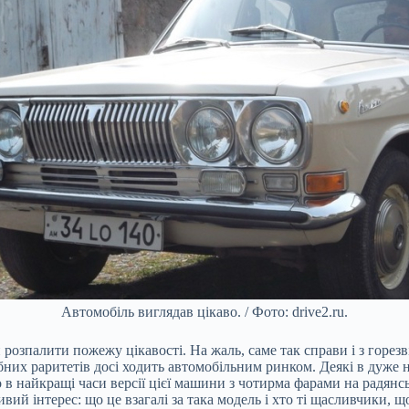
Автомобіль виглядав цікаво. / Фото: drive2.ru.
и розпалити пожежу цікавості. На жаль, саме так справи і з горе
ібних раритетів досі ходить автомобільним ринком. Деякі в дуже 
 найкращі часи версії цієї машини з чотирма фарами на радянськ
ий інтерес: що це взагалі за така модель і хто ті щасливчики, що