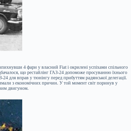
, впихнувши 4 фари у власний Fiat і окрилені успіхами спільного
редбачалося, що рестайлінг ГАЗ-24 допоможе просуванню їхнього
З-24 для вправ у тюнінгу перед прибуттям радянської делегації.
тримали з економічних причин. У той момент світ поринув у
ивим двигуном.