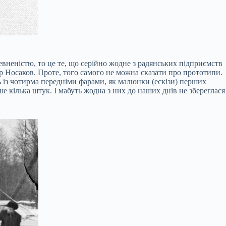
евненістю, то це те, що серійно жодне з радянських підприємств
р Носаков. Проте, того самого не можна сказати про прототипи.
ь із чотирма передніми фарами, як малюнки (ескізи) перших
ше кілька штук. І мабуть жодна з них до наших днів не збереглася