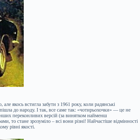
 але якось встигла забути з 1961 року, коли радянські
ішла до народу. І так, все саме так: «чотирьохочки» — це не
ть інших переконливих версій (за винятком найменш
ми, то стане зрозуміло – всі вони різні! Найчастіше відмінності
му рівні якості.