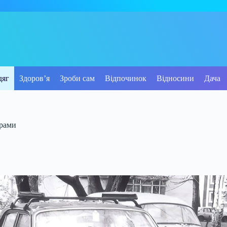
дяг
Здоров’я
Зроби сам
Відпочинок
Відносини
Дача
арами