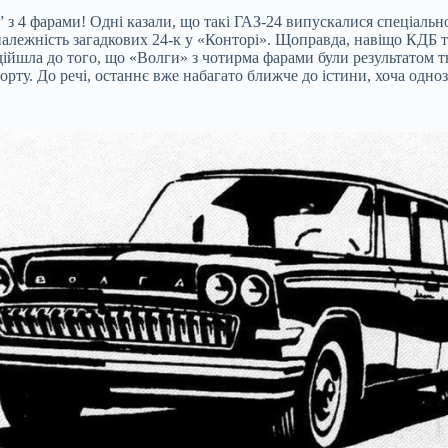
” з 4 фарами! Одні казали, що такі ГАЗ-24 випускалися спеціальн
належність загадкових 24-к у «Конторі». Щоправда, навіщо КДБ та
 дійшла до того, що «Волги» з чотирма фарами були результатом т
ту. До речі, останнє вже набагато ближче до істини, хоча однозна