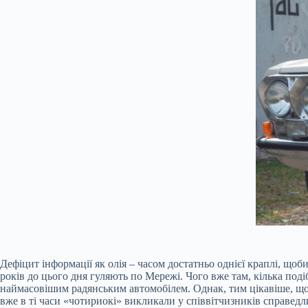
Дефіцит інформації як олія – часом достатньо однієї краплі, щоб
років до цього дня гуляють по Мережі. Чого вже там, кілька под
наймасовішим радянським автомобілем. Однак, тим цікавіше, що в
вже в ті часи «чотириокі» викликали у співвітчизників справедлив