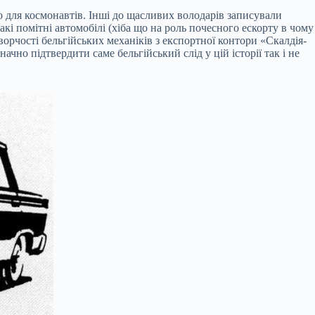
о для космонавтів. Інші до щасливих володарів записували
кі помітні автомобілі (хіба що на роль почесного ескорту в чому
ворчості бельгійських механіків з експортної контори «Скалдія-
чно підтвердити саме бельгійський слід у цій історії так і не