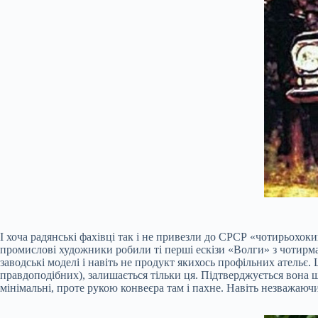
І хоча радянські фахівці так і не привезли до СРСР «чотирьохоки
промислові художники робили ті перші ескізи «Волги» з чотирма 
заводські моделі і навіть не продукт якихось профільних ательє.
правдоподібних), залишається тільки ця. Підтверджується вона щ
мінімальні, проте рукою конвеєра там і пахне. Навіть незважаючи