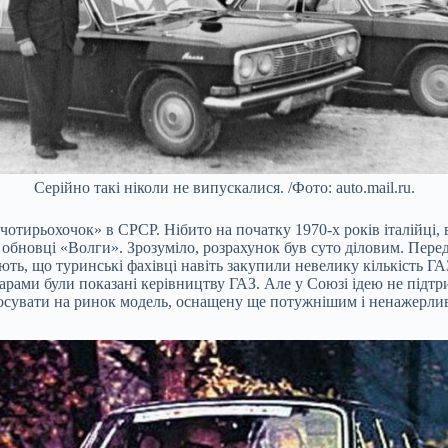
Серійно такі ніколи не випускалися. /Фото: auto.mail.ru.
і «чотирьохочок» в СРСР. Нібито на початку 1970-х років італійці
і в обновці «Волги». Зрозуміло, розрахунок був суто діловим. Пе
ють, що туринські фахівці навіть закупили невелику кількість ГА
а фарами були показані керівництву ГАЗ. Але у Союзі ідею не під
росувати на ринок модель, оснащену ще потужнішим і ненажерл