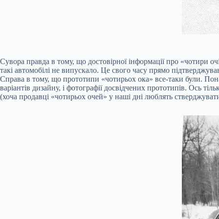
Сувора правда в тому, що достовірної інформації про «чотири оч
такі автомобілі не випускало. Це свого часу прямо підтверджу
Справа в тому, що прототипи «чотирьох ока» все-таки були. Пон
варіантів дизайну, і фотографії досвідчених прототипів. Ось тіл
(хоча продавці «чотирьох очей» у наші дні люблять стверджуват