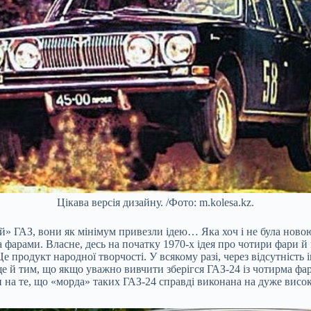
Цікава версія дизайну. /Фото: m.kolesa.kz.
й» ГАЗ, вони як мінімум привезли ідею… Яка хоч і не була новою,
фарами. Власне, десь на початку 1970-х ідея про чотири фари й п
 Це продукт народної творчості. У всякому разі, через відсутніс
е й тим, що якщо уважно вивчити зберігся ГАЗ-24 із чотирма фара
 на те, що «морда» таких ГАЗ-24 справді виконана на дуже високо