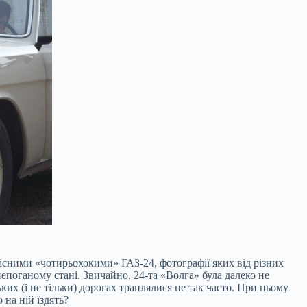
звісними «чотирьохокими» ГАЗ-24, фотографії яких від різних
непоганому стані. Звичайно, 24-та «Волга» була далеко не
их (і не тільки) дорогах траплялися не так часто. При цьому
 на ній їздять?