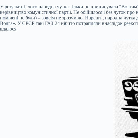
У результаті, чого народна чутка тільки не приписувала “Волгам
керівництво комуністичної партії. Не обійшлося і без чуток про 
помічені не були) – зовсім не зрозуміло. Нарешті, народна чутка
Волга». У СРСР такі ГАЗ-24 нібито потрапляли внаслідок реекспор
вдалося.