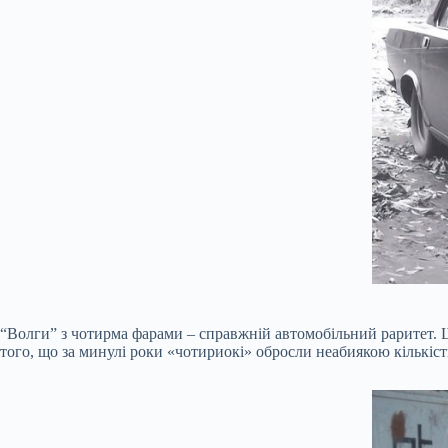
“Волги” з чотирма фарами – справжній автомобільний раритет. Щ
того, що за минулі роки «чотириокі» обросли неабиякою кількіс