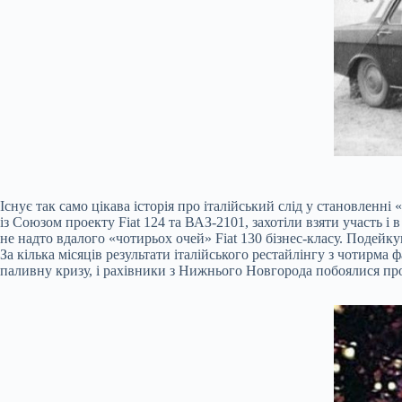
Існує так само цікава історія про італійський слід у становленн
із Союзом проекту Fiat 124 та ВАЗ-2101, захотіли взяти участь 
не надто вдалого «чотирьох очей» Fiat 130 бізнес-класу. Подейку
За кілька місяців результати італійського рестайлінгу з чотирм
паливну кризу, і рахівники з Нижнього Новгорода побоялися п