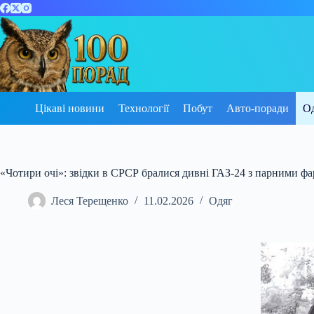
Перейти
до
вмісту
Цікаві новини
Технології
Побут
Авто-поради
О
«Чотири очі»: звідки в СРСР бралися дивні ГАЗ-24 з парними ф
Леся Терещенко
11.02.2026
Одяг