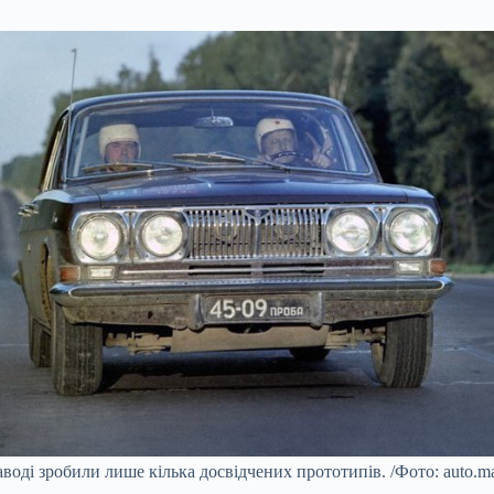
аводі зробили лише кілька досвідчених прототипів. /Фото: auto.mai