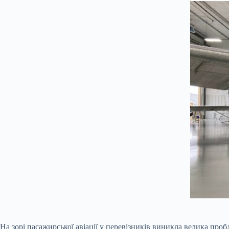
На зорі пасажирської авіації у перевізників виникла велика проб