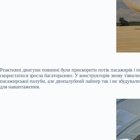
Реактивні двигуни повинні були прискорити потік пасажирів і п
скористатися зросла багаторазово. У конструкторів знову з'явили
пасажирської палуби, але двопалубний лайнер так і не збудували
для навантаження.