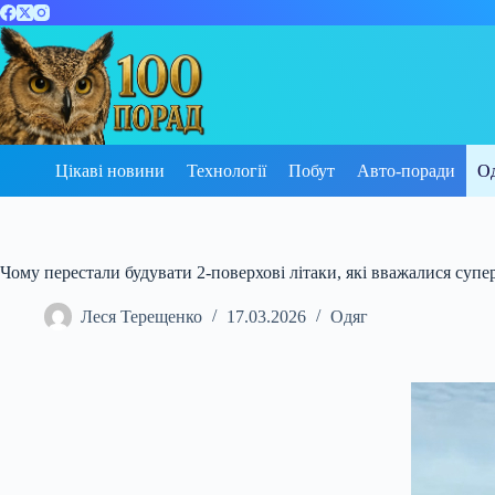
Перейти
до
вмісту
Цікаві новини
Технології
Побут
Авто-поради
О
Чому перестали будувати 2-поверхові літаки, які вважалися су
Леся Терещенко
17.03.2026
Одяг