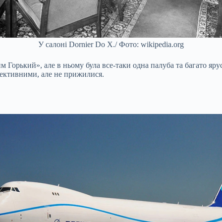
У салоні Dornier Do X./ Фото: wikipedia.org
 Горький», але в ньому була все-таки одна палуба та багато яру
спективними, але не прижилися.