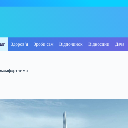
дяг
Здоров’я
Зроби сам
Відпочинок
Відносини
Дача
перкомфортними