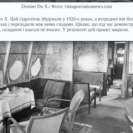
Dornier Do X./ Фото: vintageaviationnews.com
Do X. Цей гідролітак збудували у 1920-х роках, а всередині він 
ах і переходили між ними сходами. Цікаво, що під час демонстра
 складним і взагалі не вчасно. У результаті цей проект закрили.