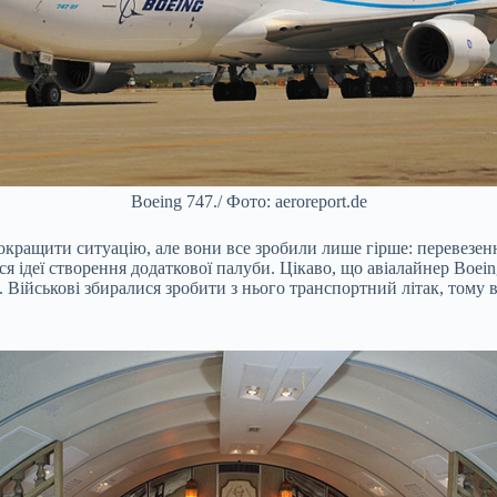
Boeing 747./ Фото: aeroreport.de
окращити ситуацію, але вони все зробили лише гірше: перевезенн
ся ідеї створення додаткової палуби. Цікаво, що авіалайнер Boei
. Військові збиралися зробити з нього транспортний літак, тому 