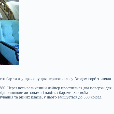
ити бар та лаундж-зону для першого класу. Згодом горб зайняли
80. Через весь величезний лайнер простяглися два поверхи для
відпочинковими зонами і навіть з барами. За своїм
вання та різних класів, у нього вміщується до 550 крісел.