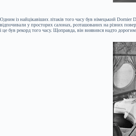
Одним із найцікавіших літаків того часу був німецький Dornier 
відпочивали у просторих салонах, розташованих на різних поверх
і це був рекорд того часу. Щоправда, він виявився надто дорогим,