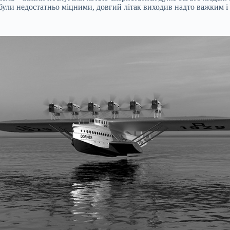
були недостатньо міцними, довгий літак виходив надто важким і 