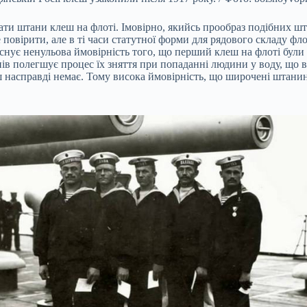
ати штани клеш на флоті. Імовірно, якийсь прообраз подібних шта
це повірити, але в ті часи статутної форми для рядового складу фл
існує ненульова ймовірність того, що перший клеш на флоті бул
ів полегшує процес їх зняття при попаданні людини у воду, що в
ш насправді немає. Тому висока ймовірність, що широчені штани