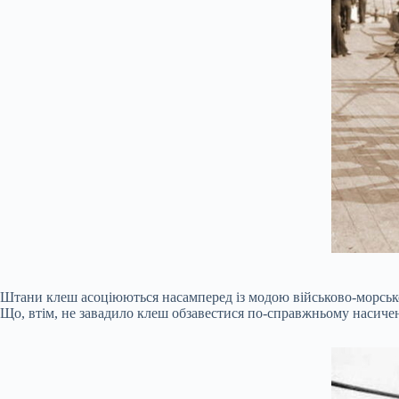
Штани клеш асоціюються насамперед із модою військово-морськог
Що, втім, не завадило клеш обзавестися по-справжньому насичено