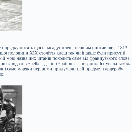
 порядку носять щось нагадує клеш, першим описав ще в 1813
ої половини XIX століття клеш так чи інакше були присутні
й мові назва цих штанів походить саме від французького слова
s» від слів «bell» – дзвін і «bottom» – низ, дно. Існувала також
ти, чиї саме моряки першими придумали цей предмет гардеробу.
но.