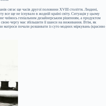
нів сягає ще часів другої половини XVIII століття. Людині,
оту все ще не існувало в жодній країні світу. Ситуація у цьому
и не чиїмось геніальним дизайнерським рішенням, а продуктом
 свою чергу має збільшити її шанси на виживання. Втім, як
ни матроси почали розшивати із суто модних міркувань (красиво