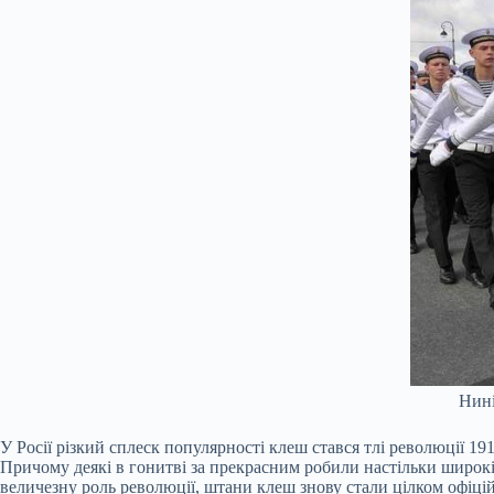
Нині
У Росії різкий сплеск популярності клеш стався тлі революції 19
Причому деякі в гонитві за прекрасним робили настільки широкі 
величезну роль революції, штани клеш знову стали цілком офіці