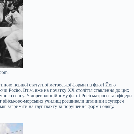
com.
стиною першої статутної матроської форми на флоті Його
ючи Росію. Втім, вже на початку XX століття ставлення до цих
ичного сенсу. У дореволюційному флоті Росії матроси та офіцери
дет військово-морських училищ розшивали штанини всупереч
 міг загриміти на гауптвахту за порушення форми одягу.