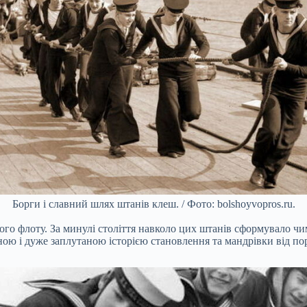
Борги і славний шлях штанів клеш. / Фото: bolshoyvopros.ru.
о флоту. За минулі століття навколо цих штанів сформувало чим
ю і дуже заплутаною історією становлення та мандрівки від порту