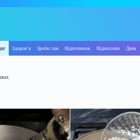
дяг
Здоров’я
Зроби сам
Відпочинок
Відносини
Дача
авах