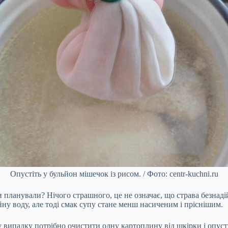
Опустіть у бульйон мішечок із рисом. / Фото: centr-kuchni.ru
 ви планували? Нічого страшного, це не означає, що страва безна
у воду, але тоді смак супу стане менш насиченим і пріснішим.
 випадку потрібно очистити одну картоплину від шкірки і опуст