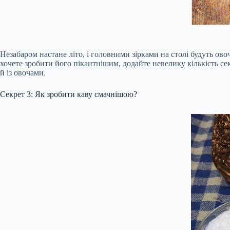
Незабаром настане літо, і головними зірками на столі будуть ово
хочете зробити його пікантнішим, додайте невелику кількість се
й із овочами.
Секрет 3: Як зробити каву смачнішою?