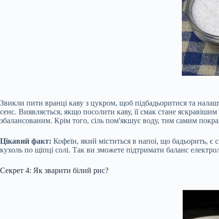
Звикли пити вранці каву з цукром, щоб підбадьоритися та налаш
сенс. Виявляється, якщо посолити каву, її смак стане яскравішим
збалансованим. Крім того, сіль пом'якшує воду, тим самим покра
Цікавий факт:
Кофеїн, який міститься в напоі, що бадьорить, є
кухоль по щіпці солі. Так ви зможете підтримати баланс електрол
Секрет 4: Як зварити білий рис?