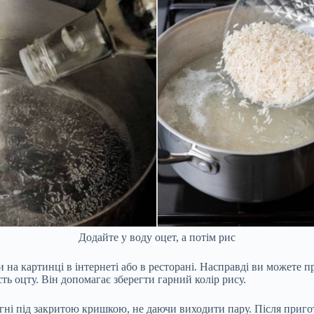
Додайте у воду оцет, а потім рис
и на картинці в інтернеті або в ресторані. Насправді ви можете 
ть оцту. Він допомагає зберегти гарний колір рису.
огні під закритою кришкою, не даючи виходити пару. Після приго