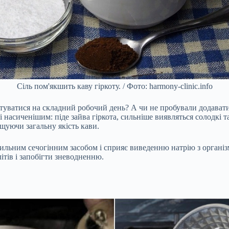
Сіль пом'якшить каву гіркоту. / Фото: harmony-clinic.info
туватися на складний робочий день? А чи не пробували додавати
 і насиченішим: піде зайва гіркота, сильніше виявляться солодкі 
щуючи загальну якість кави.
 сильним сечогінним засобом і сприяє виведенню натрію з організ
ітів і запобігти зневодненню.