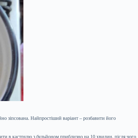
дійно зіпсована. Найпростіший варіант – розбавити його
ити в каструлю з бульйоном приблизно на 10 хвилин, після чого