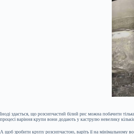
Іноді здається, що розсипчастий білий рис можна побачити тільк
процесі варіння крупи вони додають у каструлю невелику кількіс
А щоб зробити крупу розсипчастою, варіть її на мінімальному в