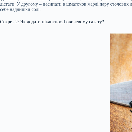
дістати. У другому – насипати в шматочок марлі пару столових л
себе надлишки солі.
Секрет 2: Як додати пікантності овочевому салату?