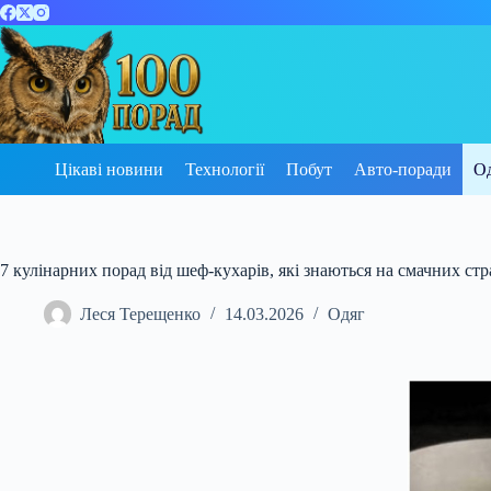
Перейти
до
вмісту
Цікаві новини
Технології
Побут
Авто-поради
О
7 кулінарних порад від шеф-кухарів, які знаються на смачних стр
Леся Терещенко
14.03.2026
Одяг