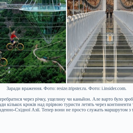
Заради враження. Фото: resize.tripster.ru. Фото: i.insider.com.
ебратися через річку, ущелину чи каньйон. Але варто було зроби
ди кількох кроків над прірвою туристи летять через континенти т
вденно-Східної Азії. Тепер вони не просто служать маршрутом з т