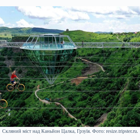
Скляний міст над Каньйон Цалка, Грзуїя. Фото: resize.tripster.ru.