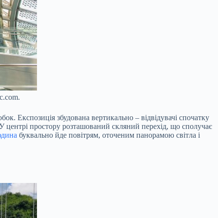
c.com.
обок. Експозиція збудована вертикально – відвідувачі спочатку
. У центрі простору розташований скляний перехід, що сполучає
юдина
буквально йде повітрям, оточеним панорамою світла і