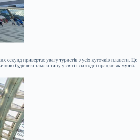
ших секунд привертає увагу туристів з усіх куточків планети. Це
ою будівлею такого типу у світі і сьогодні працює як музей.