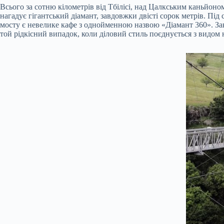
Всього за сотню кілометрів від Тбілісі, над Цалкським каньйоно
нагадує гігантський діамант, завдовжки двісті сорок метрів. Під
мосту є невелике кафе з однойменною назвою «Діамант 360». Закла
той рідкісний випадок, коли діловий стиль поєднується з видом