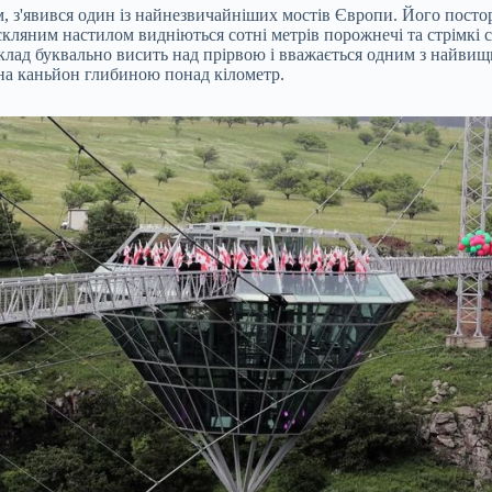
м, з'явився один із найнезвичайніших мостів Європи. Його постор
 скляним настилом видніються сотні метрів порожнечі та стрімкі 
д буквально висить над прірвою і вважається одним з найвищих пі
 на каньйон глибиною понад кілометр.