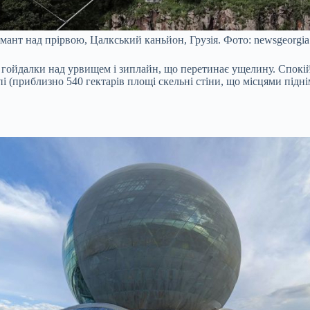
мант над прірвою, Цалкський каньйон, Грузія. Фото: newsgeorgia
ь гойдалки над урвищем і зиплайн, що перетинає ущелину. Спок
 (приблизно 540 гектарів площі скельні стіни, що місцями піднім