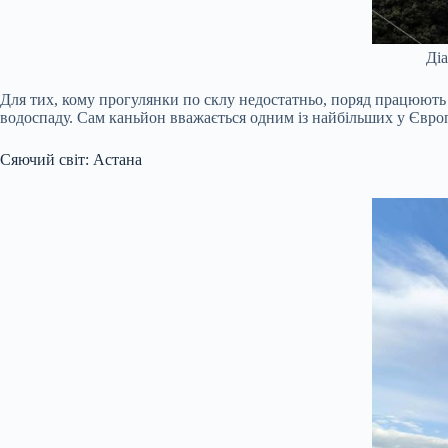
Діа
Для тих, кому прогулянки по склу недостатньо, поряд працюют
водоспаду. Сам каньйон вважається одним із найбільших у Європі
Сяючий світ: Астана