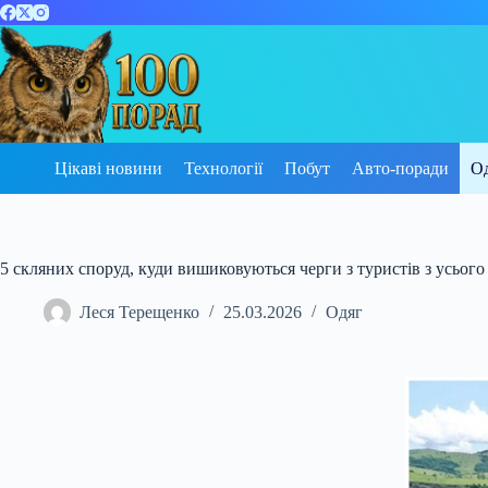
Перейти
до
вмісту
Цікаві новини
Технології
Побут
Авто-поради
О
5 скляних споруд, куди вишиковуються черги з туристів з усього 
Леся Терещенко
25.03.2026
Одяг