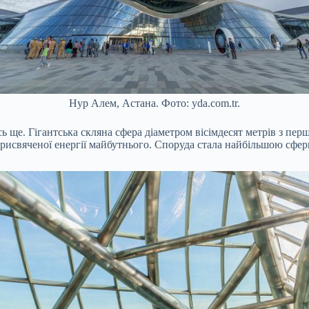
Нур Алем, Астана. Фото: yda.com.tr.
сь ще. Гігантська скляна сфера діаметром вісімдесят метрів з пер
вяченої енергії майбутнього. Споруда стала найбільшою сферичн