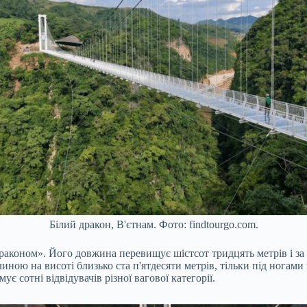
Білий дракон, В'єтнам. Фото: findtourgo.com.
драконом». Його довжина перевищує шістсот тридцять метрів і з
иною на висоті близько ста п'ятдесяти метрів, тільки під ногами
є сотні відвідувачів різної вагової категорії.