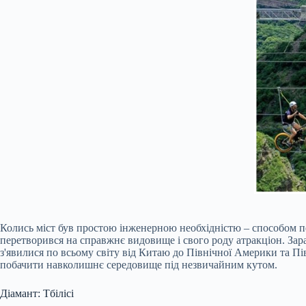
Колись міст був простою інженерною необхідністю – способом пер
перетворився на справжнє видовище і свого роду атракціон. Зара
з'явилися по всьому світу від Китаю до Північної Америки та Пі
побачити навколишнє середовище під незвичайним кутом.
Діамант: Тбілісі