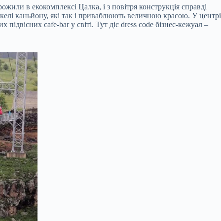
ожили в екокомплексі Цалка, і з повітря конструкція справді
скелі каньйону, які так і приваблюють величною красою. У центрі
двісних cafe-bar у світі. Тут діє dress code бізнес-кежуал –