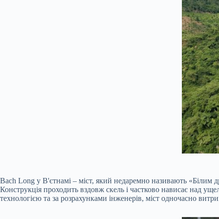
Bach Long у В'єтнамі – міст, який недаремно називають «Білим 
Конструкція проходить вздовж скель і частково нависає над ущел
технологією та за розрахунками інженерів, міст одночасно витриму