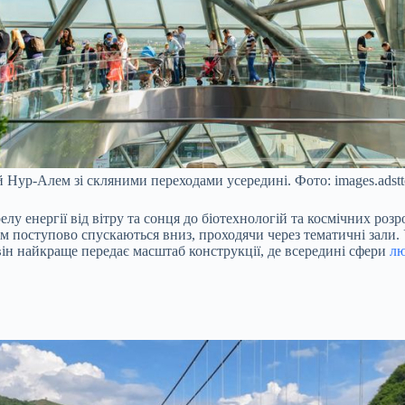
 Нур-Алем зі скляними переходами усередині. Фото: images.adstt
лу енергії від вітру та сонця до біотехнологій та космічних розр
тім поступово спускаються вниз, проходячи через тематичні зали
 він найкраще передає масштаб конструкції, де всередині сфери
л