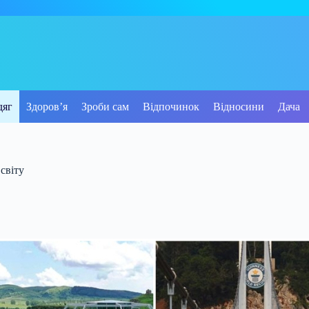
дяг
Здоров’я
Зроби сам
Відпочинок
Відносини
Дача
світу