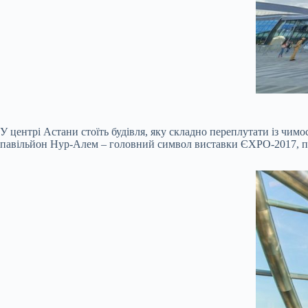
У центрі Астани стоїть будівля, яку складно переплутати із чимо
павільйон Нур-Алем – головний символ виставки ЄХРО-2017, прис