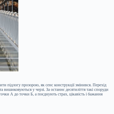
ти підлогу прозорою, як сенс конструкції змінився. Перехід
а вишиковуються у черзі. За останнє десятиліття такі споруди
очки А до точки Б, а поєднують страх, цікавість і бажання