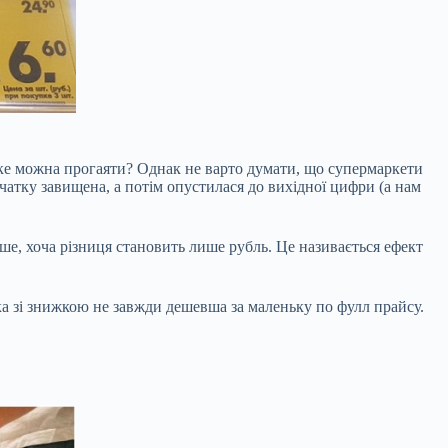
таке можна прогаяти? Однак не варто думати, що супермаркети
очатку завищена, а потім опустилася до вихідної цифри (а нам
вше, хоча різниця становить лише рубль. Це називається ефект
ка зі знижкою не завжди дешевша за маленьку по фулл прайсу.