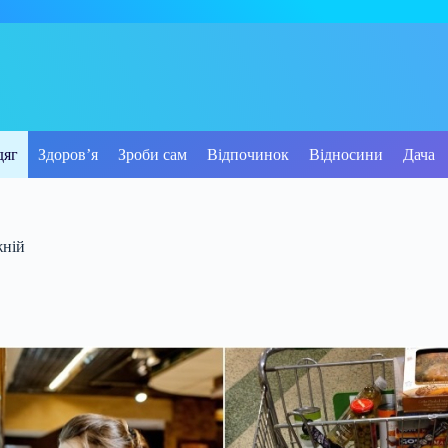
дяг
Здоров’я
Зроби сам
Відпочинок
Відносини
Дача
жній