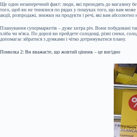
Ще один незаперечний факт: люди, які приходять до магазину без 
того, щоб ви не тинялися по рядах у пошуках того, що вам може с
акції, розпродажі, знижки на продукти і речі, які вам абсолютно 
Планування супермаркетів – дуже хитра річ. Вони побудовані та
хліба чи м'яса. По дорозі ви пройдете солодощі, різні снеки, сол
допомагає зібратися з думками і чітко дотримуватися плану.
Помилка 2: Ви вважаєте, що жовтий цінник – це вигідно