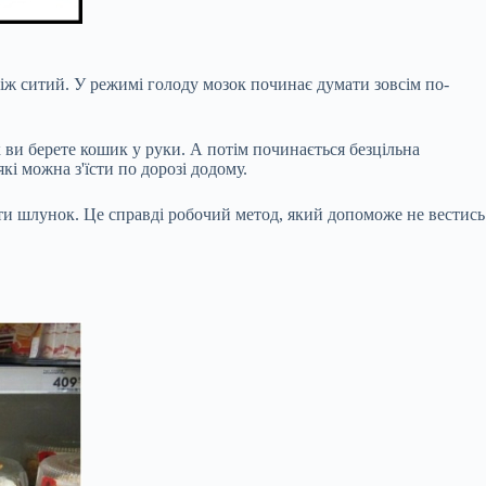
іж ситий. У режимі голоду мозок починає думати зовсім по-
к ви берете кошик у руки. А потім починається безцільна
кі можна з'їсти по дорозі додому.
ти шлунок. Це справді робочий метод, який допоможе не вестись