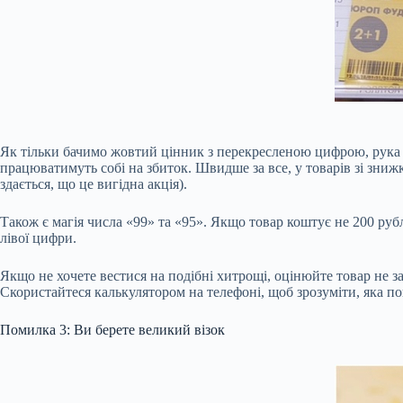
Як тільки бачимо жовтий цінник з перекресленою цифрою, рука м
працюватимуть собі на збиток. Швидше за все, у товарів зі зниж
здається, що це вигідна акція).
Також є магія числа «99» та «95». Якщо товар коштує не 200 руб
лівої цифри.
Якщо не хочете вестися на подібні хитрощі, оцінюйте товар не з
Скористайтеся калькулятором на телефоні, щоб зрозуміти, яка п
Помилка 3: Ви берете великий візок