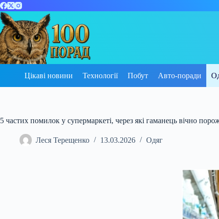
Перейти
до
вмісту
Цікаві новини
Технології
Побут
Авто-поради
О
5 частих помилок у супермаркеті, через які гаманець вічно поро
Леся Терещенко
13.03.2026
Одяг