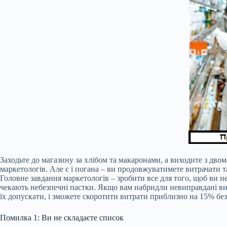
Заходьте до магазину за хлібом та макаронами, а виходите з двом
маркетологів. Але є і погана – ви продовжуватимете витрачати та
Головне завдання маркетологів – зробити все для того, щоб ви н
чекають небезпечні пастки. Якщо вам набридли невиправдані вит
їх допускати, і зможете скоротити витрати приблизно на 15% без
Помилка 1: Ви не складаєте список