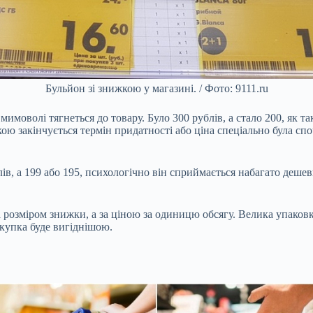
Бульйон зі знижкою у магазині. / Фото: 9111.ru
имоволі тягнеться до товару. Було 300 рублів, а стало 200, як 
кою закінчується термін придатності або ціна спеціально була сп
лів, а 199 або 195, психологічно він сприймається набагато деше
а розміром знижки, а за ціною за одиницю обсягу. Велика упаков
окупка буде вигіднішою.