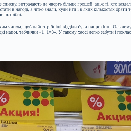
списку, витрачають на чверть більше грошей, аніж ті, хто заздал
тати в нагоді, а чітко знали, куди йти і в яких кількостях брат
не потрібні.
ким чином, щоб найпотрібніші відділи були наприкінці. Ось чому
одкі напої, таблички «1+1=3». У такому хаосі легко забути і покл