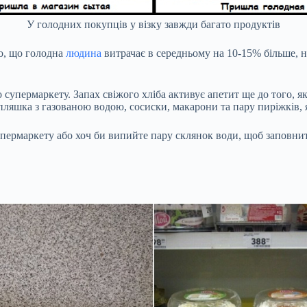
У голодних покупців у візку завжди багато продуктів
го, що голодна
людина
витрачає в середньому на 10-15% більше, н
о супермаркету. Запах свіжого хліба активує апетит ще до того, я
пляшка з газованою водою, сосиски, макарони та пару пиріжків, я
упермаркету або хоч би випийте пару склянок води, щоб заповни