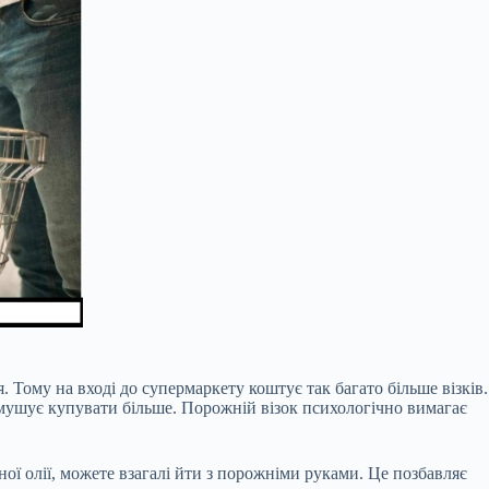
 Тому на вході до супермаркету коштує так багато більше візків.
 змушує купувати більше. Порожній візок психологічно вимагає
ної олії, можете взагалі йти з порожніми руками. Це позбавляє