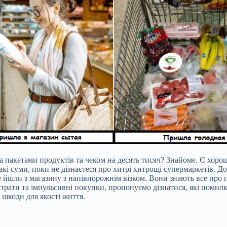
а пакетами продуктів та чеком на десять тисяч? Знайоме. Є хорош
кі суми, поки не дізнаєтеся про хитрі хитрощі супермаркетів. До
е йшли з магазину з напівпорожнім візком. Вони знають все про 
рати та імпульсивні покупки, пропонуємо дізнатися, які помилк
 шкоди для якості життя.