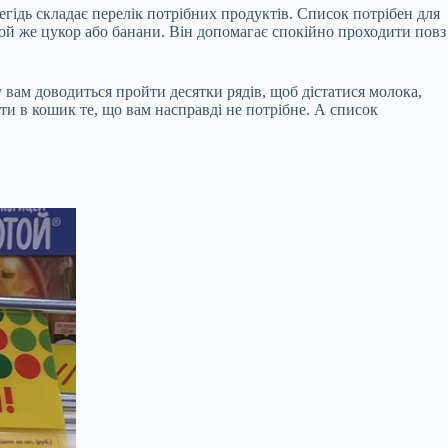
егідь складає перелік потрібних продуктів. Список потрібен для
и той же цукор або банани. Він допомагає спокійно проходити повз
 вам доводиться пройти десятки рядів, щоб дістатися молока,
асти в кошик те, що вам насправді не потрібне. А список