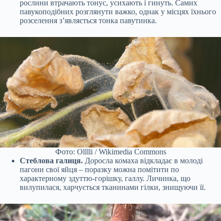
рослини втрачають тонус, усихають і гинуть. Самих
павукоподібних розглянути важко, однак у місцях їхнього
розселення з’являється тонка павутинка.
Фото: Olllli / Wikimedia Commons
Стеблова галиця.
Доросла комаха відкладає в молоді
пагони свої яйця – поразку можна помітити по
характерному здуттю-горішку, галлу. Личинка, що
вилупилася, харчується тканинами гілки, знищуючи її.