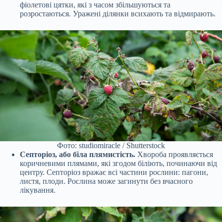
фіолетові цятки, які з часом збільшуються та
розростаються. Уражені ділянки всихають та відмирають.
Фото: studiomiracle / Shutterstock
Септоріоз, або біла плямистість.
Хвороба проявляється
коричневими плямами, які згодом біліють, починаючи від
центру. Септоріоз вражає всі частини рослини: пагони,
листя, плоди. Рослина може загинути без вчасного
лікування.