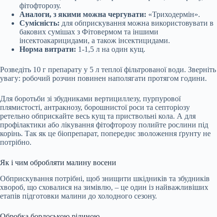
фітофторозу.
Аналоги, з якими можна чергувати:
«Триходермін».
Сумісність:
для обприскування можна використовувати в
бакових сумішах з Фітовермом та іншими
інсектоакарицидами, а також інсектицидами.
Норма витрати:
1-1,5 л на один кущ.
Розведіть 10 г препарату у 5 л теплої фільтрованої води. Зверніть
увагу: робочий розчин повинен наполягати протягом години.
Для боротьби зі збудниками вертициллезу, пурпурової
плямистості, антракнозу, борошнистої роси та септоріозу
ретельно обприскайте весь кущ та приствольні кола. А для
профілактики або лікування фітофторозу полийте рослини під
корінь. Так як це біопрепарат, попереднє зволоження ґрунту не
потрібно.
Як і чим обробляти малину восени
Обприскування потрібні, щоб знищити шкідників та збудників
хвороб, що сховалися на зимівлю, – це один із найважливіших
етапів підготовки малини до холодного сезону.
Обробка бордоською рідиною