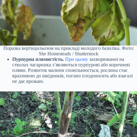
Поразка вертицильозом на прикладі молодого базиліка. Фото:
She Homesteads / Shutterstock
Пурпурна плямистість.
При цьому
захворюванні на
стволах чагарника з’являються пурпурові або коричневі
плями. Розвиток малини сповільнюється, рослина стає
вразливою до шкідників, погано плодоносить або взагалі
не дає врожаю.