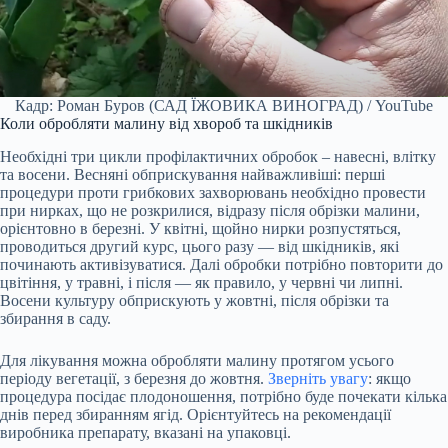
Кадр: Роман Буров (САД ЇЖОВИКА ВИНОГРАД) / YouTube
Коли обробляти малину від хвороб та шкідників
Необхідні три цикли профілактичних обробок – навесні, влітку
та восени. Весняні обприскування найважливіші: перші
процедури проти грибкових захворювань необхідно провести
при нирках, що не розкрилися, відразу після обрізки малини,
орієнтовно в березні. У квітні, щойно нирки розпустяться,
проводиться другий курс, цього разу — від шкідників, які
починають активізуватися. Далі обробки потрібно повторити до
цвітіння, у травні, і після — як правило, у червні чи липні.
Восени культуру обприскують у жовтні, після обрізки та
збирання в саду.
Для лікування можна обробляти малину протягом усього
періоду вегетації, з березня до жовтня.
Зверніть увагу
: якщо
процедура посідає плодоношення, потрібно буде почекати кілька
днів перед збиранням ягід. Орієнтуйтесь на рекомендації
виробника препарату, вказані на упаковці.