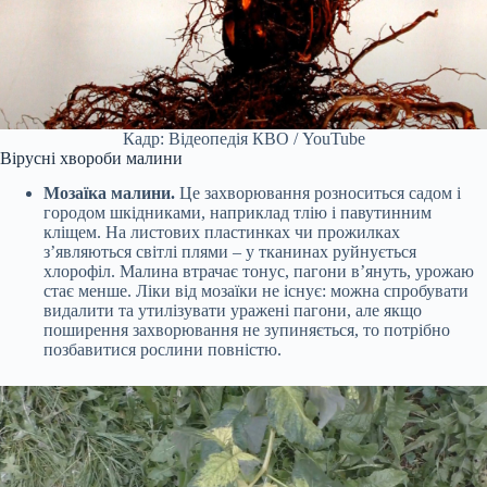
Кадр: Відеопедія КВО / YouTube
Вірусні хвороби малини
Мозаїка малини.
Це захворювання розноситься садом і
городом шкідниками, наприклад тлію і павутинним
кліщем. На листових пластинках чи прожилках
з’являються світлі плями – у тканинах руйнується
хлорофіл. Малина втрачає тонус, пагони в’януть, урожаю
стає менше. Ліки від мозаїки не існує: можна спробувати
видалити та утилізувати уражені пагони, але якщо
поширення захворювання не зупиняється, то потрібно
позбавитися рослини повністю.