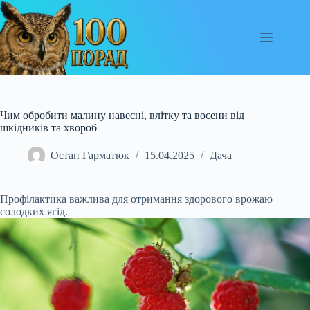
Перейти
до
вмісту
Чим обробити малину навесні, влітку та восени від
шкідників та хвороб
Остап Гарматюк
15.04.2025
Дача
Профілактика важлива для отримання здорового врожаю
солодких ягід.