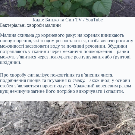
Кадр: Батько та Син TV / YouTube
Бактеріальні хвороби малини
Малина схильна до кореневого раку: на коренях виникають
новоутворення, які згодом розростаються, позбавляючи рослину
можливості засвоювати воду та поживні речовини. Збудники
потрапляють у тканини через механічні пошкодження – ранки
можуть з’явитися через неакуратне розпушування або ґрунтові
шкідники.
Про хворобу сигналізує пожовтіння та в’янення листя,
подрібнення плодів та псування їх смаку. Також іноді у основи
стебел з’являються нарости-здуття. Уражений кореневим раком
кущ неминуче загине його потрібно викорчувати і спалити.