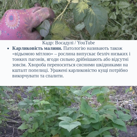
Кадр: Восадулі / YouTube
Карликовість малини.
Патологію називають також
«відьомою мітлою» – рослина випускає безліч низьких і
тонких пагонів, ягоди сильно дрібнішають або відсутні
зовсім. Хвороба переноситься сисними шкідниками на
кшталт попелиці. Уражені карликовістю кущі потрібно
викорчувати та спалити.