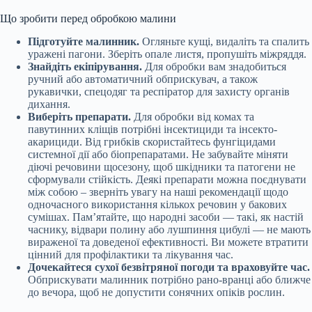
Що зробити перед обробкою малини
Підготуйте малинник.
Огляньте кущі, видаліть та спалить
уражені пагони. Зберіть опале листя, пропушіть міжряддя.
Знайдіть екіпірування.
Для обробки вам знадобиться
ручний або автоматичний обприскувач, а також
рукавички, спецодяг та респіратор для захисту органів
дихання.
Виберіть препарати.
Для обробки від комах та
павутинних кліщів потрібні інсектициди та інсекто-
акарициди. Від грибків скористайтесь фунгіцидами
системної дії або біопрепаратами. Не забувайте міняти
діючі речовини щосезону, щоб шкідники та патогени не
сформували стійкість. Деякі препарати можна поєднувати
між собою – зверніть увагу на наші рекомендації щодо
одночасного використання кількох речовин у бакових
сумішах. Пам’ятайте, що народні засоби — такі, як настій
часнику, відвари полину або лушпиння цибулі — не мають
вираженої та доведеної ефективності. Ви можете втратити
цінний для профілактики та лікування час.
Дочекайтеся сухої безвітряної погоди та враховуйте час.
Обприскувати малинник потрібно рано-вранці або ближче
до вечора, щоб не допустити сонячних опіків рослин.