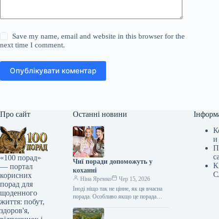
Save my name, email and website in this browser for the
next time I comment.
Опублікувати коментар
Про сайт
Останні новини
Інформ
К
и
П
с
«100 порад»
Чиї поради допоможуть у
К
— портал
коханні
С
корисних
Ніна Яремко
Чер 15, 2026
порад для
Іноді ніщо так не цінне, як ця вчасна
щоденного
порада. Особливо якщо це порада
життя: побут,
фахівця — дієтолога, лікаря,
здоров'я,
косметолога, тренера, стиліста…