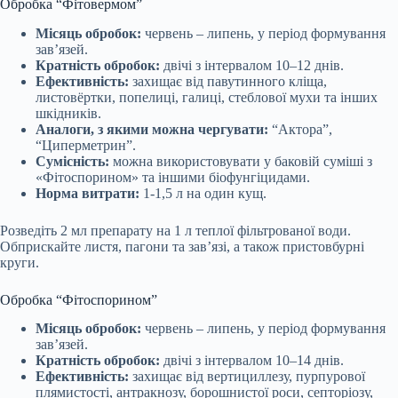
Обробка “Фітовермом”
Місяць обробок:
червень – липень, у період формування
зав’язей.
Кратність обробок:
двічі з інтервалом 10–12 днів.
Ефективність:
захищає від павутинного кліща,
листовёртки, попелиці, галиці, стеблової мухи та інших
шкідників.
Аналоги, з якими можна чергувати:
“Актора”,
“Циперметрин”.
Сумісність:
можна використовувати у баковій суміші з
«Фітоспорином» та іншими біофунгіцидами.
Норма витрати:
1-1,5 л на один кущ.
Розведіть 2 мл препарату на 1 л теплої фільтрованої води.
Обприскайте листя, пагони та зав’язі, а також пристовбурні
круги.
Обробка “Фітоспорином”
Місяць обробок:
червень – липень, у період формування
зав’язей.
Кратність обробок:
двічі з інтервалом 10–14 днів.
Ефективність:
захищає від вертициллезу, пурпурової
плямистості, антракнозу, борошнистої роси, септоріозу,