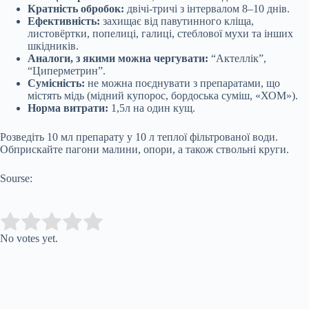
Кратність обробок:
двічі-тричі з інтервалом 8–10 днів.
Ефективність:
захищає від павутинного кліща,
листовёртки, попелиці, галиці, стеблової мухи та інших
шкідників.
Аналоги, з якими можна чергувати:
“Актеллік”,
“Циперметрин”.
Сумісність:
не можна поєднувати з препаратами, що
містять мідь (мідний купорос, бордоська суміш, «ХОМ»).
Норма витрати:
1,5л на один кущ.
Розведіть 10 мл препарату у 10 л теплої фільтрованої води.
Обприскайте пагони малини, опори, а також ствольні круги.
Sourse:
Submit Rating
Rate this item:
No votes yet.