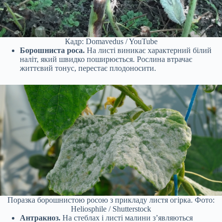
Кадр: Domavedus / YouTube
Борошниста роса.
На листі виникає характерний білий
наліт, який швидко поширюється. Рослина втрачає
життєвий тонус, перестає плодоносити.
Поразка борошнистою росою з прикладу листя огірка. Фото:
Heliosphile / Shutterstock
Антракноз.
На стеблах і листі малини з’являються