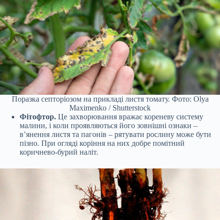
Поразка септоріозом на прикладі листя томату. Фото: Olya
Maximenko / Shutterstock
Фітофтор.
Це захворювання вражає кореневу систему
малини, і коли проявляються його зовнішні ознаки –
в’янення листя та пагонів – рятувати рослину може бути
пізно. При огляді коріння на них добре помітний
коричнево-бурий наліт.