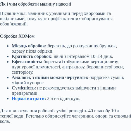
Як і чим обробляти малину навесні
Після зимівлі малинник уразливий перед хворобами та
шкідниками, тому курс профілактичних обприскування
обов’язковий.
Обробка ХОМом
Місяць обробок:
березень, до розпускання бруньок,
одразу після обрізки.
Кратність обробок:
двічі з інтервалом 10–14 днів.
Ефективність:
бореться із збудниками вертициллезу,
пурпурової плямистості, антракнозу, борошнистої роси,
септоріозу.
Аналоги, з якими можна чергувати:
бордоська суміш,
мідний купорос.
Сумісність:
не рекомендується змішувати з іншими
препаратами.
Норма витрати
:
2 л на один кущ.
Для приготування робочої суміші розведіть 40 г засобу 10 л
теплої води. Ретельно обприскуйте чагарники, опори та ствольні
кола.