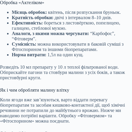
Обробка «Актеліком»
Місяць обробок:
квітень, після розпускання бруньок.
Кратність обробки:
двічі з інтервалом 8–10 днів.
Ефективність:
бореться з листовёрткою, попелицею,
галицею, стеблової мухою.
Аналоги, з якими можна чергувати:
“Карбофос”,
“Фітоверм”.
Сумісність:
можна використовувати в баковій суміші з
Фітоспорином та іншими біопрепаратами.
Норма витрати:
1,5л на один кущ.
Розведіть 10 мл препарату у 10 л теплої фільтрованої води.
Обприскайте пагони та стовбури малини з усіх боків, а також
пристовбурні круги.
Як і чим обробляти малину влітку
Коли ягоди вже зав’язуються, варто віддати перевагу
біопрепаратам та засобам кишково-контактної дії, щоб хімічні
речовини не потрапили до майбутнього врожаю. Нижче ми
наводимо потрібні варіанти. Обробку «Фітовермом» та
«Фітоспорином» можна поєднати.