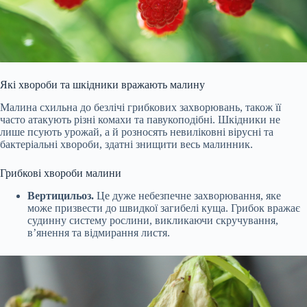
Які хвороби та шкідники вражають малину
Малина схильна до безлічі грибкових захворювань, також її
часто атакують різні комахи та павукоподібні. Шкідники не
лише псують урожай, а й розносять невиліковні вірусні та
бактеріальні хвороби, здатні знищити весь малинник.
Грибкові хвороби малини
Вертицильоз.
Це дуже небезпечне захворювання, яке
може призвести до швидкої загибелі куща. Грибок вражає
судинну систему рослини, викликаючи скручування,
в’янення та відмирання листя.