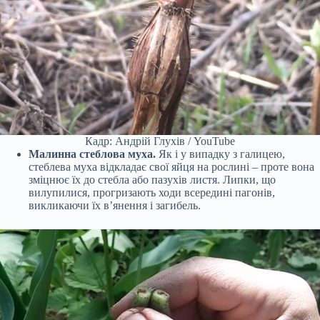
Кадр: Андрій Глухів / YouTube
Малинна стеблова муха.
Як і у випадку з галицею,
стеблева муха відкладає свої яйця на рослині – проте вона
зміцнює їх до стебла або пазухів листя. Липки, що
вилупилися, прогризають ходи всередині пагонів,
викликаючи їх в’янення і загибель.