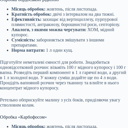
Місяць обробок:
жовтень, після листопада.
Кратність обробок:
двічі з інтервалом на два тижні.
Ефективність:
захищає від вертициллезу, пурпурової
плямистості, антракнозу, борошнистої роси, септоріозу.
Аналоги, з якими можна чергувати:
ХОМ, мідний
купорос.
Сумісність:
забороняється змішувати з іншими
препаратами.
Норма витрати:
1 л один кущ.
Підготуйте неметалеві ємності для роботи. Знадобиться
одновідсотковий розчин: візьміть 100 г мідного купоросу і 100 г
вапна. Розведіть перший компонент в 1 л гарячої води, а другий
в 1 л холодної води. У кожну суміш додайте ще по 4 л води.
Процідіть вапняний розчин через тканину та влийте в нього
концентрат мідного купоросу.
Ретельно обприскуйте малину з усіх боків, приділяючи увагу
стволовим колам.
Обробка «Карбофосом»
Місяць обробок:
жовтень, після листопада.