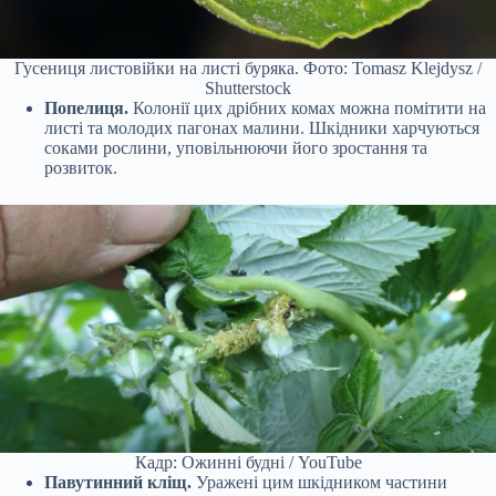
Гусениця листовійки на листі буряка. Фото: Tomasz Klejdysz /
Shutterstock
Попелиця.
Колонії цих дрібних комах можна помітити на
листі та молодих пагонах малини. Шкідники харчуються
соками рослини, уповільнюючи його зростання та
розвиток.
Кадр: Ожинні будні / YouTube
Павутинний кліщ.
Уражені цим шкідником частини