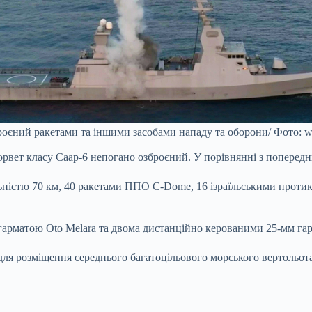
роєний ракетами та іншими засобами нападу та оборони/ Фото: wi
 корвет класу Саар-6 непогано озброєний. У порівнянні з поперед
істю 70 км, 40 ракетами ППО C-Dome, 16 ізраїльськими протико
 гарматою Oto Melara та двома дистанційно керованими 25-мм га
для розміщення середнього багатоцільового морського вертольота