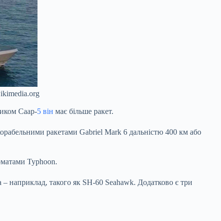
kimedia.org
ником Саар-
5 він
має більше ракет.
рабельними ракетами Gabriel Mark 6 дальністю 400 км або
рматами Typhoon.
 – наприклад, такого як SH-60 Seahawk. Додатково є три