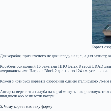
Корвет озб
Для корабля, призначеного не для нападу на цілі, а для захисту,
Корабель оснащений 16 ракетами ППО Barak-8 версії LRAD дальн
американськими Harpoon Block 2 дальністю 124 км. установки.
Кожен з чотирьох корветів озброєний однією італійською 76-мм
Ангар та вертолітна палуба на кормі можуть використовуватися 
швидкісні або безпілотні катери.
5. Чому корвет має таку форму