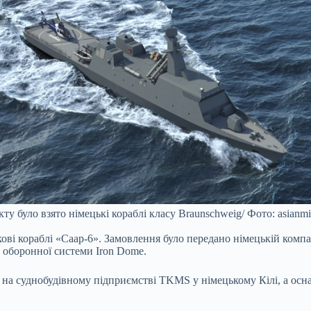
ту було взято німецькі кораблі класу Braunschweig/ Фото: asianmi
кові кораблі «Саар-6». Замовлення було передано німецькій компа
ію оборонної системи Iron Dome.
я на суднобудівному підприємстві TKMS у німецькому Кілі, а о