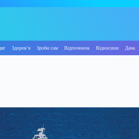
дяг
Здоров’я
Зроби сам
Відпочинок
Відносини
Дача