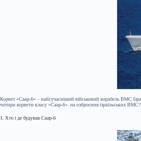
Корвет «Саар-6» – найсучасніший військовий корабель ВМС Ізраї
чотири корвети класу «Саар-6». на озброєння ізраїльських ВМС?
1. Хто і де будував Саар-6