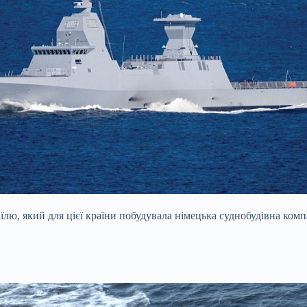
лю, який для цієї країни побудувала німецька суднобудівна ком