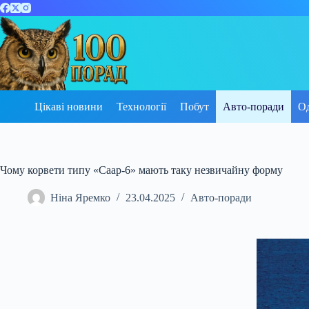
Перейти
до
вмісту
Цікаві новини
Технології
Побут
Авто-поради
О
Чому корвети типу «Саар-6» мають таку незвичайну форму
Ніна Яремко
23.04.2025
Авто-поради