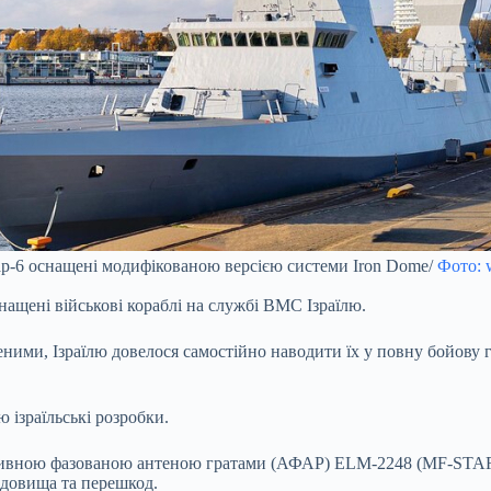
р-6 оснащені модифікованою версією системи Iron Dome/
Фото: 
нащені військові кораблі на службі ВМС Ізраїлю.
еними, Ізраїлю довелося самостійно наводити їх у повну бойову 
 ізраїльські розробки.
ктивною фазованою антеною гратами (АФАР) ELM-2248 (MF-STAR)
едовища та перешкод.