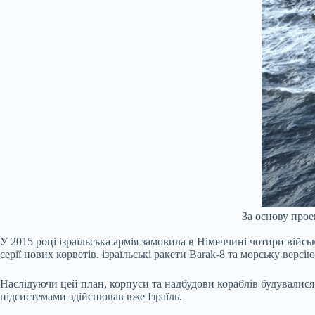
За основу проек
У 2015 році ізраїльська армія замовила в Німеччині чотири війсь
серії нових корветів. ізраїльські ракети Barak-8 та морську верс
Наслідуючи цей план, корпуси та надбудови кораблів будувалис
підсистемами здійснював вже Ізраїль.