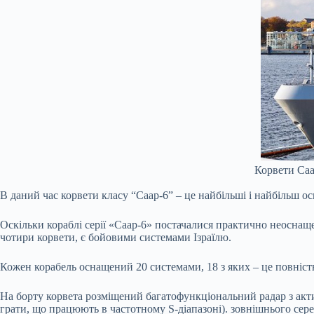
Корвети Саа
В даний час корвети класу “Саар-6” – це найбільші і найбільш ос
Оскільки кораблі серії «Саар-6» постачалися практично неоснащ
чотири корвети, є бойовими системами Ізраїлю.
Кожен корабель оснащений 20 системами, 18 з яких – це повністю
На борту корвета розміщений багатофункціональний радар з а
грати, що працюють в частотному S-діапазоні). зовнішнього сер