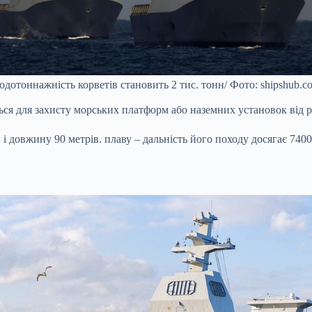
одотоннажність корветів становить 2 тис. тонн/ Фото: shipshub.c
ся для захисту морських платформ або наземних установок від р
 довжину 90 метрів. плаву – дальність його походу досягає 7400