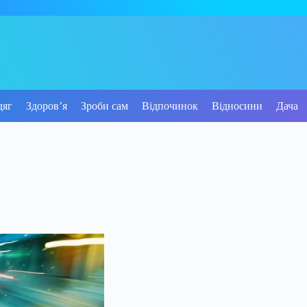
дяг
Здоров’я
Зроби сам
Відпочинок
Відносини
Дача