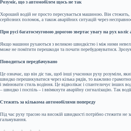
Розуміє, що з автомобілем щось не так
Хороший водій не просто пересувається машиною. Він стежить, як
серйозних поломок, а також аварійних ситуацій через несправнос
При русі багатосмуговою дорогою звертає увагу на рух коліс а
Якщо машини рухаються з великою швидкістю і між ними невелик
може не помітити перешкоди та почати перебудовуватися. Зрозум
Поводиться передбачувано
Це означає, що він діє так, щоб інші учасники руху розуміли, 
швидко перешикуватися через кілька рядів, то важливо грамотно 
і змінювати стиль водіння. Це відволікає і спантеличує інших во
– швидко і поспіль – і ввімкнути аварійну сигналізацію. Так вод
Стежить за кількома автомобілями попереду
Під час руху трасою на високій швидкості потрібно стежити не з
гальмування.