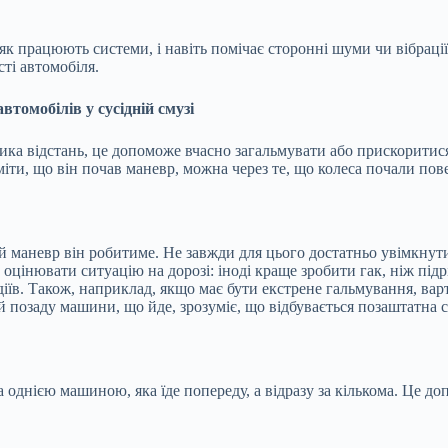
 працюють системи, і навіть помічає сторонні шуми чи вібрації.
ті автомобіля.
втомобілів у сусідній смузі
а відстань, це допоможе вчасно загальмувати або прискоритися
іти, що він почав маневр, можна через те, що колеса почали пов
який маневр він робитиме. Не завжди для цього достатньо увімкн
оцінювати ситуацію на дорозі: іноді краще зробити гак, ніж підр
діїв. Також, наприклад, якщо має бути екстрене гальмування, варт
ій позаду машини, що йде, зрозуміє, що відбувається позаштатна с
а однією машиною, яка їде попереду, а відразу за кількома. Це д