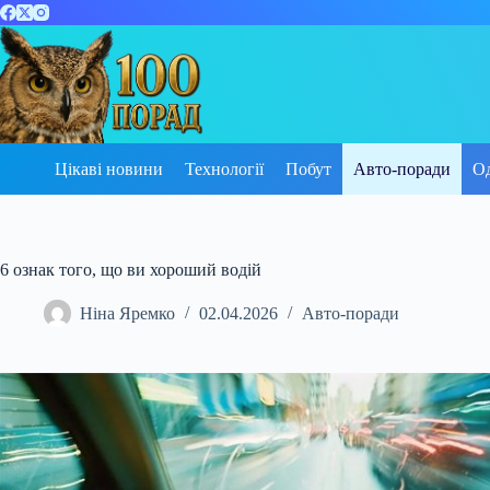
Перейти
до
вмісту
Цікаві новини
Технології
Побут
Авто-поради
О
6 ознак того, що ви хороший водій
Ніна Яремко
02.04.2026
Авто-поради