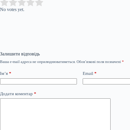
Submit Rating
Rate this item:
No votes yet.
Залишити відповідь
Ваша e-mail адреса не оприлюднюватиметься.
Обов’язкові поля позначені
*
Ім’я
*
Email
*
Додати коментар
*