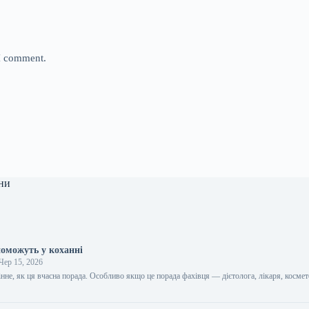
 I comment.
ни
поможуть у коханні
Чер 15, 2026
цінне, як ця вчасна порада. Особливо якщо це порада фахівця — дієтолога, лікаря, космет
…