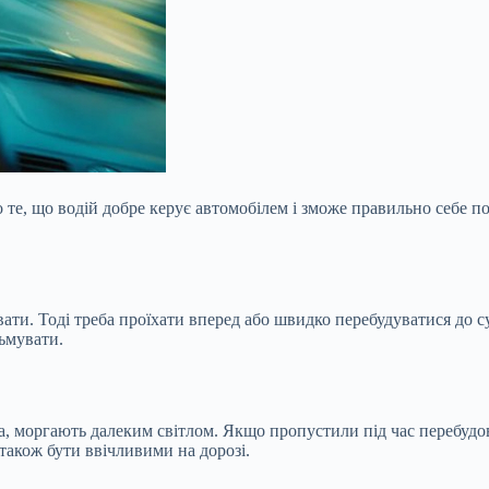
 те, що водій добре керує автомобілем і зможе правильно себе по
ати. Тоді треба проїхати вперед або швидко перебудуватися до с
льмувати.
 моргають далеким світлом. Якщо пропустили під час перебудови
також бути ввічливими на дорозі.