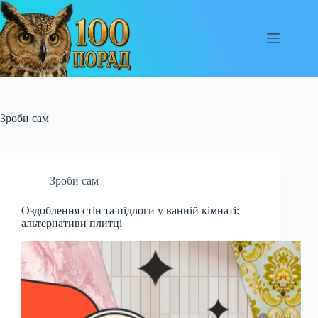
Перейти
до
вмісту
Зроби сам
Зроби сам
Оздоблення стін та підлоги у ванній кімнаті:
альтернативи плитці