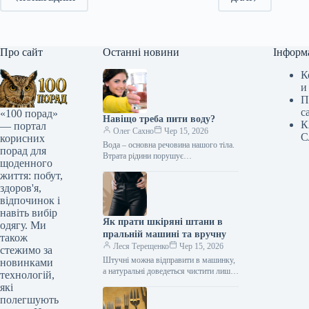
Про сайт
Останні новини
Інформ
К
и
П
с
«100 порад»
Навіщо треба пити воду?
К
— портал
Олег Сахно
Чер 15, 2026
С
корисних
Вода – основна речовина нашого тіла.
порад для
Втрата рідини порушує
щоденного
функціонування організму, тому нам
життя: побут,
доводиться щодня поповнювати її
здоров'я,
запаси. Скільки води…
відпочинок і
навіть вибір
Як прати шкіряні штани в
одягу. Ми
пральній машині та вручну
також
Леся Терещенко
Чер 15, 2026
стежимо за
Штучні можна відправити в машинку,
новинками
а натуральні доведеться чистити лише
технологій,
вручну. Про що потрібно пам'ятати
які
при пранні шкіряних штанів І…
полегшують