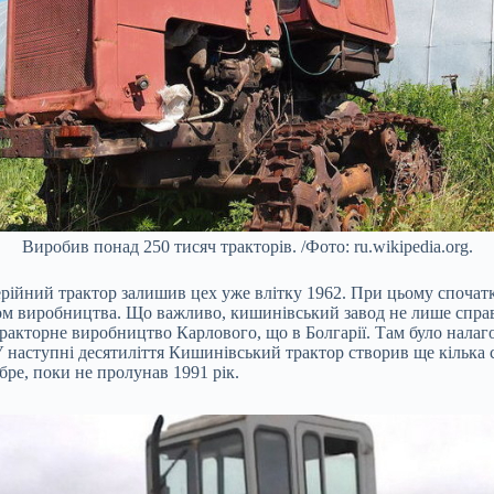
Виробив понад 250 тисяч тракторів. /Фото: ru.wikipedia.org.
йний трактор залишив цех уже влітку 1962. При цьому спочатку 
ом виробництва. Що важливо, кишинівський завод не лише справ
ракторне виробництво Карлового, що в Болгарії. Там було нала
наступні десятиліття Кишинівський трактор створив ще кілька с
бре, поки не пролунав 1991 рік.