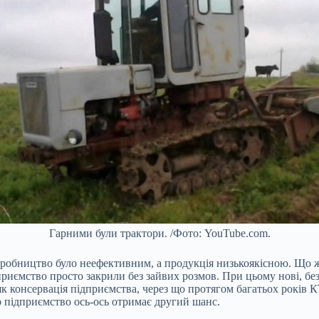
Гарними були трактори. /Фото: YouTube.com.
иробництво було неефективним, а продукція низькоякісною. Що ж
приємство просто закрили без зайвих розмов. При цьому нові, б
і, як консервація підприємства, через що протягом багатьох рок
о підприємство ось-ось отримає другий шанс.