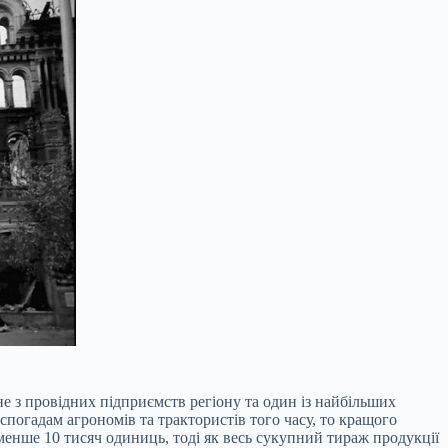
е з провідних підприємств регіону та один із найбільших
погадам агрономів та трактористів того часу, то кращого
менше 10 тисяч одиниць, тоді як весь сукупний тираж продукції