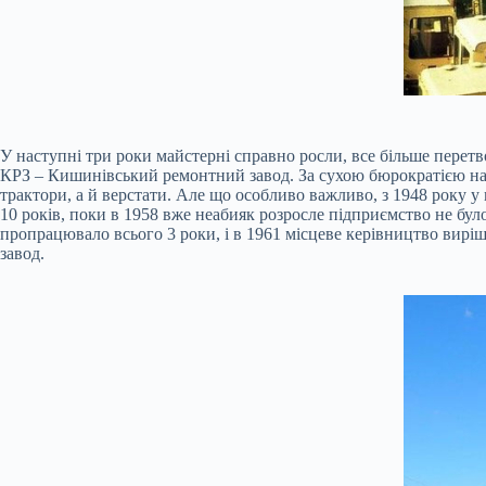
У наступні три роки майстерні справно росли, все більше перет
КРЗ – Кишинівський ремонтний завод. За сухою бюрократією наз
трактори, а й верстати. Але що особливо важливо, з 1948 року у
10 років, поки в 1958 вже неабияк розросле підприємство не бул
пропрацювало всього 3 роки, і в 1961 місцеве керівництво вирі
завод.