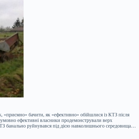
, «приємно» бачити, як «ефективно» обійшлися із КТЗ після
езумовно ефективні власники продемонстрували верх
ів КТЗ банально руйнувався під дією навколишнього середовища…