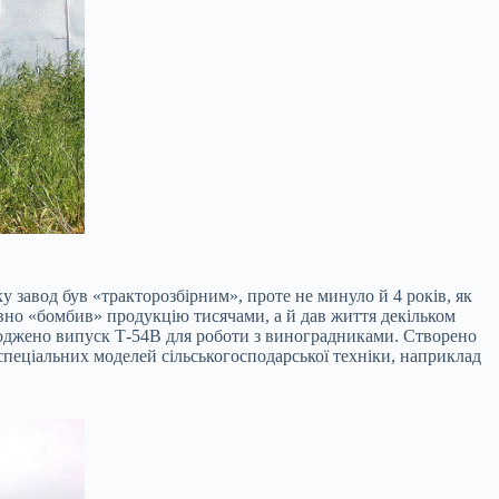
завод був «тракторозбірним», проте не минуло й 4 років, як
но «бомбив» продукцію тисячами, а й дав життя декільком
годжено випуск Т-54В для роботи з виноградниками. Створено
пеціальних моделей сільськогосподарської техніки, наприклад