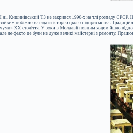
І ні, Кишинівський ТЗ не закрився 1990-х на тлі розпаду СРСР. Н
зайвим побіжно нагадати історію цього підприємства. Традиційн
чуми» ХХ століття. У роки в Молдавії повним ходом йшло відно
але де-факто це були не дуже великі майстерні з ремонту. Працю