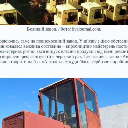
Великий завод. /Фото: livejournal.com.
ворюючись саме на повнокровний завод. У зв'язку з цією обстав
в ховалася важлива обставина – виробництво майстерень постійн
 майстернях розпочався випуск власної продукції від імені ремо
о вирішено реорганізувати в черговий раз. Так з'явився завод «А
шило створити на базі «Автодеталі» куди більш серйозне виробн