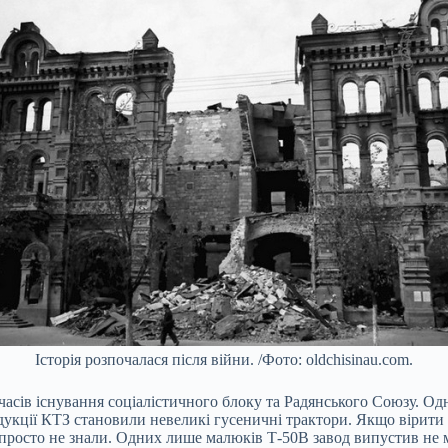
Історія розпочалася після війни. /Фото: oldchisinau.com.
асів існування соціалістичного блоку та Радянського Союзу. Одн
укції КТЗ становили невеликі гусеничні трактори. Якщо вірити с
 просто не знали. Одних лише малюків Т-50В завод випустив не 