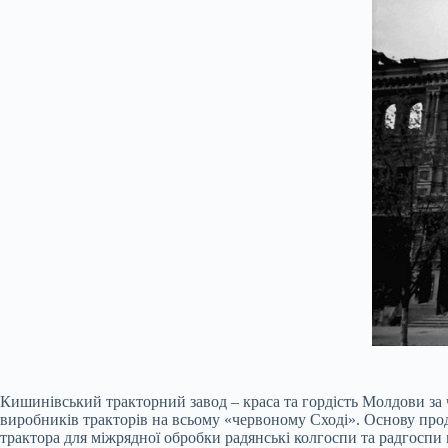
Кишинівський тракторний завод – краса та гордість Молдови за ч
виробників тракторів на всьому «червоному Сході». Основу прод
трактора для міжрядної обробки радянські колгоспи та радгоспи