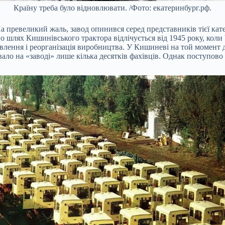
Країну треба було відновлювати. /Фото: екатеринбург.рф.
а превеликий жаль, завод опинився серед представників тієї катег
о шлях Кишинівського трактора відлічується від 1945 року, коли
влення і реорганізація виробництва. У Кишиневі на той момент 
вало на «заводі» лише кілька десятків фахівців. Однак поступово