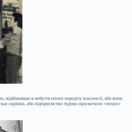
ь, відійшовши в небуття епохи переділу власності, або вони
ускає скріпки, або підприємство чудово проскочило «лихих»