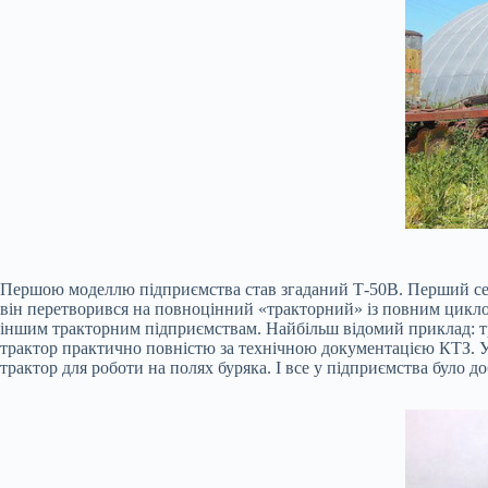
Першою моделлю підприємства став згаданий Т-50В. Перший сері
він перетворився на повноцінний «тракторний» із повним цикл
іншим тракторним підприємствам. Найбільш відомий приклад: т
трактор практично повністю за технічною документацією КТЗ. У 
трактор для роботи на полях буряка. І все у підприємства було до