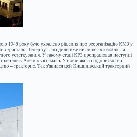
иною 1948 року було ухвалено рішення про реорганізацію КМЗ у
о зростало. Тепер тут лагодили вже не лише автомобілі та
нтного устаткування. У такому стані КРЗ пропрацював наступні
втодеталь». Але й цього мало. У новій якості підприємство
ицтво – тракторне. Так з'явився цей Кишинівський тракторний