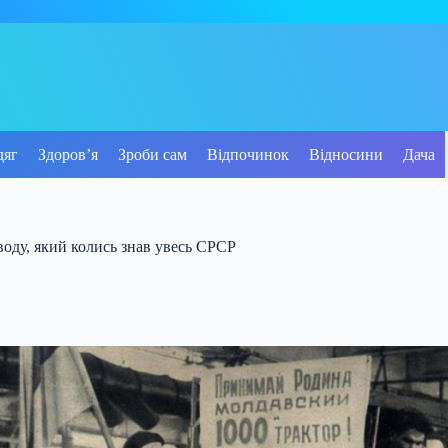
дяг
Здоров’я
Зроби сам
Відпочинок
Відносини
Дача
воду, який колись знав увесь СРСР