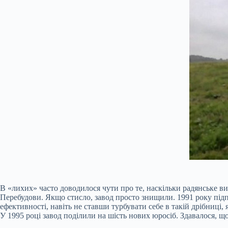
В «лихих» часто доводилося чути про те, наскільки радянське в
Перебудови. Якщо стисло, завод просто знищили. 1991 року під
ефективності, навіть не ставши турбувати себе в такій дрібниц
У 1995 році завод поділили на шість нових юросіб. Здавалося, щ