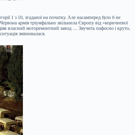
орії 1 з 10, згаданої на початку. Але насамперед було б не
 Червона армія тріумфально звільнила Європу від «коричневої
діяв власний моторемонтний завод … Звучить пафосно і круто,
 ситуація змінювалася.