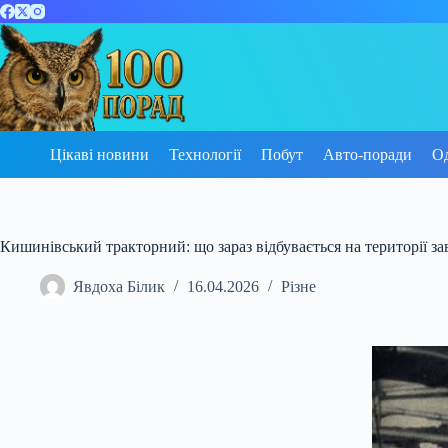
Перейти
до
вмісту
Цікаві новини
Технології
Побут
Авто-поради
О
Кишинівський тракторний: що зараз відбувається на території за
Явдоха Білик
16.04.2026
Різне