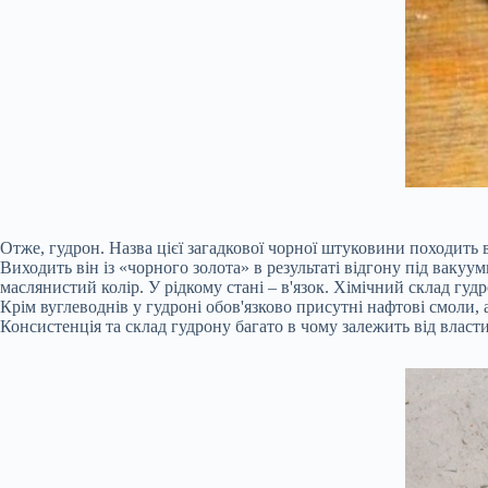
Отже, гудрон. Назва цієї загадкової чорної штуковини походить 
Виходить він із «чорного золота» в результаті відгону під ваку
маслянистий колір. У рідкому стані – в'язок. Хімічний склад гу
Крім вуглеводнів у гудроні обов'язково присутні нафтові смоли, 
Консистенція та склад гудрону багато в чому залежить від власти