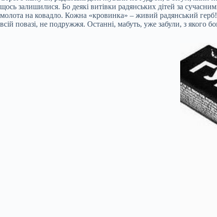
щось залишилися. Бо деякі витівки радянських дітей за сучасними 
молота на ковадло. Кожна «кровинка» – живий радянський герб! 
всій повазі, не подружжя. Останні, мабуть, уже забули, з якого б