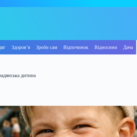
дяг
Здоров’я
Зроби сам
Відпочинок
Відносини
Дача
 радянська дитина