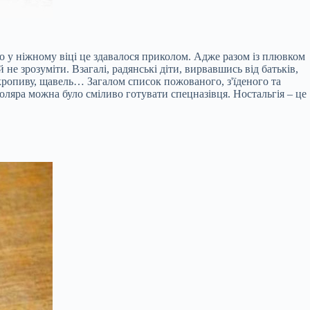
 що у ніжному віці це здавалося приколом. Адже разом із плювком
е зрозуміти. Взагалі, радянські діти, вирвавшись від батьків,
кропиву, щавель… Загалом список пожованого, з'їденого та
ляра можна було сміливо готувати спецназівця. Ностальгія – це