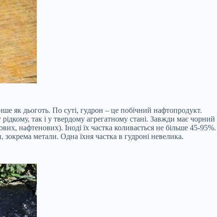
ише як дьоготь. По суті, гудрон – це побічний нафтопродукт.
 рідкому, так і у твердому агрегатному стані. Завжди має чорний
вих, нафтенових). Іноді їх частка коливається не більше 45-95%.
и, зокрема метали. Одна їхня частка в гудроні невелика.