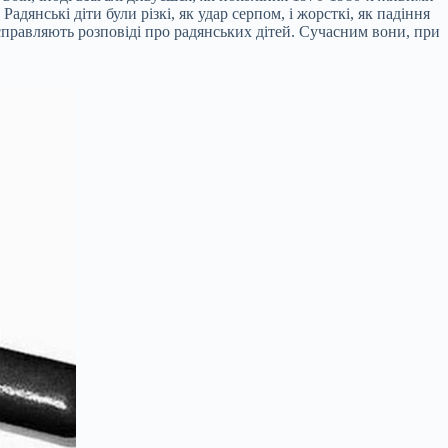
дянські діти були різкі, як удар серпом, і жорсткі, як падіння
правляють розповіді про радянських дітей. Сучасним вони, при