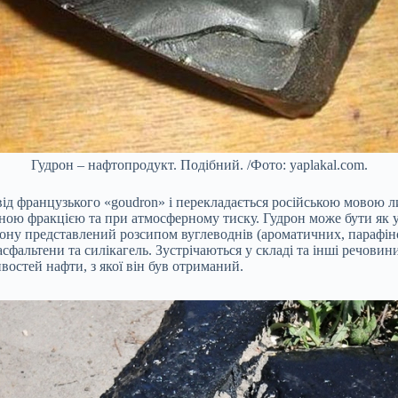
Гудрон – нафтопродукт. Подібний. /Фото: yaplakal.com.
від французького «goudron» і перекладається російською мовою л
умною фракцією та при атмосферному тиску. Гудрон може бути як у
дрону представлений розсипом вуглеводнів (ароматичних, парафіно
асфальтени та силікагель. Зустрічаються у складі та інші речовин
востей нафти, з якої він був отриманий.