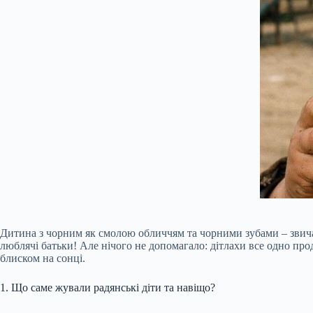
Дитина з чорним як смолою обличчям та чорними зубами – звичайн
люблячі батьки! Але нічого не допомагало: дітлахи все одно прод
блиском на сонці.
1. Що саме жували радянські діти та навіщо?