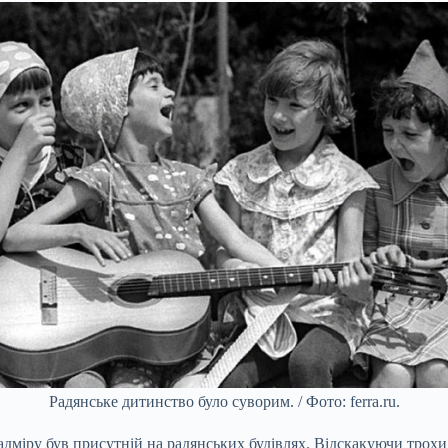
Радянське дитинство було суворим. / Фото: ferra.ru.
надміру був присутній на радянських будівлях. Відскакуючи трохи