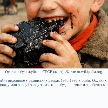
Ось така була жуйка в СРСР (жарт). /Фото: ru.wikipedia.org.
е видовище у радянських дворах 1970-1980-х років. Ох, яких тіл
овжували знову і знову залазити на будови і тягати з робочих мі