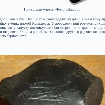
Привід для жартів. /Фото: pikabu.ru.
удрон, хоч бітум. Навіщо їх жували радянські діти? Хоча б тому,
ку зубних пломб! Кумедно ж. У дорослому віці розумом цих дій н
ни, заячу капусту висмикували і їли «серединки» трави, смолу, 
ще довго. З таким раціоном із кожного другого радянського шко
сією серйозністю.