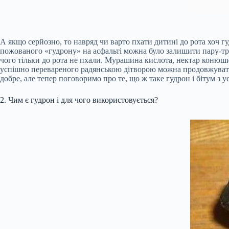
А якщо серйозно, то навряд чи варто пхати дитині до рота хоч г
пожованого «гудрону» на асфальті можна було залишити пару-трій
чого тільки до рота не пхали. Мурашина кислота, нектар конюши
успішно перевареного радянською дітворою можна продовжувати 
добре, але тепер поговоримо про те, що ж таке гудрон і бітум з у
2. Чим є гудрон і для чого використовується?