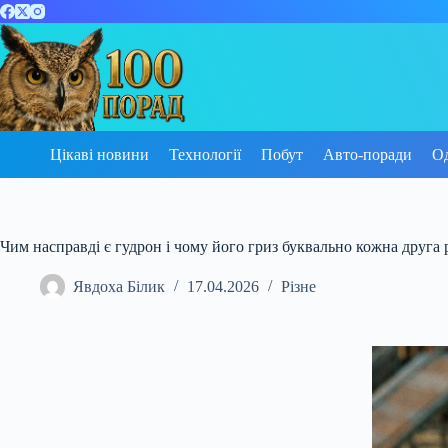
Перейти
до
вмісту
Цікаві новини
Технології
Побут
Авто-поради
О
Чим насправді є гудрон і чому його гриз буквально кожна друга
Явдоха Білик
17.04.2026
Різне