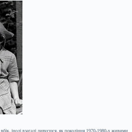
 вбік, іноді взагалі дивуєшся, як покоління 1970-1980-х живими