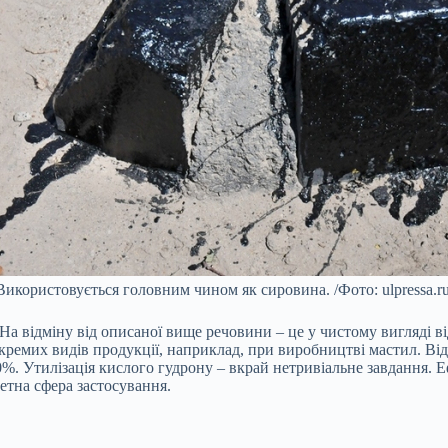
Використовується головним чином як сировина. /Фото: ulpressa.ru
 На відміну від описаної вище речовини – це у чистому вигляді 
кремих видів продукції, наприклад, при виробництві мастил. Ві
 70%. Утилізація кислого гудрону – вкрай нетривіальне завдання.
етна сфера застосування.