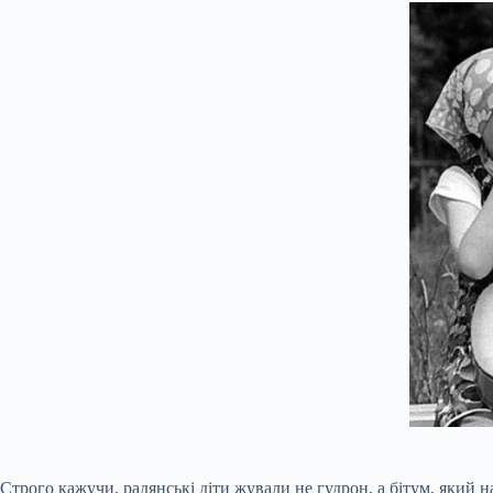
Строго кажучи, радянські діти жували не гудрон, а бітум, який 