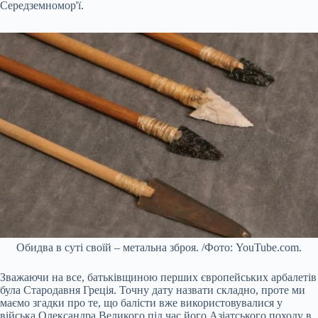
Середземномор'ї.
Обидва в суті своїй – метальна зброя. /Фото: YouTube.com.
Зважаючи на все, батьківщиною перших європейських арбалетів
була Стародавня Греція. Точну дату назвати складно, проте ми
маємо згадки про те, що балісти вже використовувалися у
війська Олександра Великого під час його Азіатського походу в