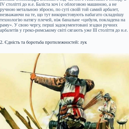
IV столітті до н.е. Баліста хоч і є облоговою машиною, а не
ручною метальною зброєю, по суті своїй той самий арбалет,
незважаючи на те, що тут використовують набагато складнішу
технологію натягу плечей, ніж банальне «цибуля, покладена на
раму». У свою чергу, перші задокументовані згадки ручних
арбалетів у греко-римському світі сягають уже III століття до н.е.
2. Єдність та боротьба протилежностей: лук