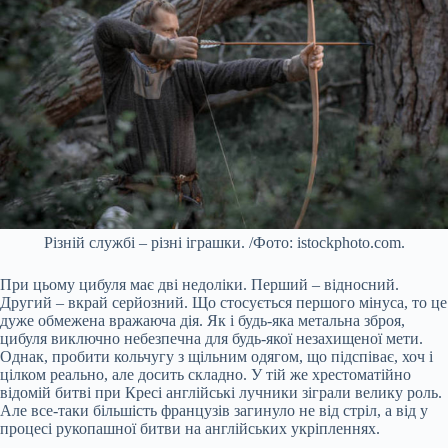
Різній службі – різні іграшки. /Фото: istockphoto.com.
При цьому цибуля має дві недоліки. Перший – відносний.
Другий – вкрай серйозний. Що стосується першого мінуса, то це
дуже обмежена вражаюча дія. Як і будь-яка метальна зброя,
цибуля виключно небезпечна для будь-якої незахищеної мети.
Однак, пробити кольчугу з щільним одягом, що підспіває, хоч і
цілком реально, але досить складно. У тій же хрестоматійно
відомій битві при Кресі англійські лучники зіграли велику роль.
Але все-таки більшість французів загинуло не від стріл, а від у
процесі рукопашної битви на англійських укріпленнях.