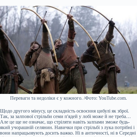
Переваги та недоліки є у кожного. /Фото: YouTube.com.
Щодо другого мінусу, це складність освоєння цибулі як зброї.
Так, за залпової стрільби семи п'ядей у лобі може й не треба…
Але це ще не означає, що стріляти навіть залпами зможе будь-
який учорашній селянин. Навички при стрільбі з лука потрібні і
вони напрацьовують досить важко. Ні в античності, ні в Середні