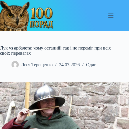
Перейти
до
вмісту
Лук vs арбалета: чому останній так і не переміг при всіх
своїх перевагах
Леся Терещенко
24.03.2026
Одяг