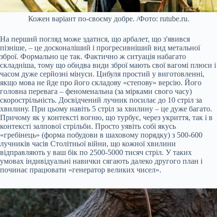
Кожен варіант по-своєму добре. /Фото: rutube.ru.
На перший погляд може здатися, що арбалет, що з'явився
пізніше, – це досконаліший і прогресивніший вид метальної
зброї. Формально це так. Фактично ж ситуація набагато
складніша, тому що обидва види зброї мають свої вагомі плюси і
часом дуже серйозні мінуси. Цибуля простий у виготовленні,
якщо мова не йде про його складову «степову» версію. Його
головна перевага – феноменальна (за мірками свого часу)
скорострільність. Досвідчений лучник посилає до 10 стріл за
хвилину. При цьому навіть 5 стріл за хвилину – це дуже багато.
Причому як у контексті вогню, що турбує, через укриття, так і в
контексті залпової стрільби. Просто уявіть собі якусь
«гребінець» (форма побудови в шаховому порядку) з 500-600
лучників часів Столітньої війни, що кожної хвилини
відправляють у ваш бік по 2500-5000 тисяч стріл. У таких
умовах індивідуальні навички сягають далеко другого план і
починає працювати «генератор великих чисел».