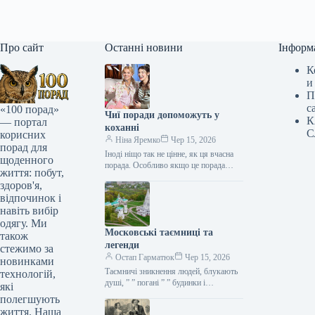
Про сайт
Останні новини
Інформ
К
и
П
с
«100 порад»
Чиї поради допоможуть у
К
— портал
коханні
С
корисних
Ніна Яремко
Чер 15, 2026
порад для
Іноді ніщо так не цінне, як ця вчасна
щоденного
порада. Особливо якщо це порада
життя: побут,
фахівця — дієтолога, лікаря,
здоров'я,
косметолога, тренера, стиліста…
відпочинок і
навіть вибір
одягу. Ми
Московські таємниці та
також
легенди
стежимо за
Остап Гарматюк
Чер 15, 2026
новинками
Таємничі зникнення людей, блукають
технологій,
душі, ” ” погані ” ” будинки і
які
прокляття чаклунів — усе є у Москві.
полегшують
Щоб…
життя. Наша