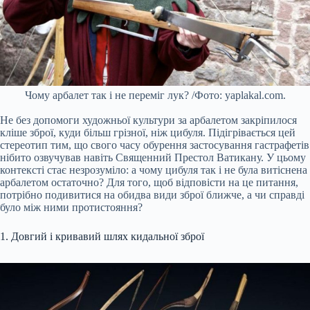
Чому арбалет так і не переміг лук? /Фото: yaplakal.com.
Не без допомоги художньої культури за арбалетом закріпилося
кліше зброї, куди більш грізної, ніж цибуля. Підігрівається цей
стереотип тим, що свого часу обурення застосування гастрафетів
нібито озвучував навіть Священний Престол Ватикану. У цьому
контексті стає незрозуміло: а чому цибуля так і не була витіснена
арбалетом остаточно? Для того, щоб відповісти на це питання,
потрібно подивитися на обидва види зброї ближче, а чи справді
було між ними протистояння?
1. Довгий і кривавий шлях кидальної зброї