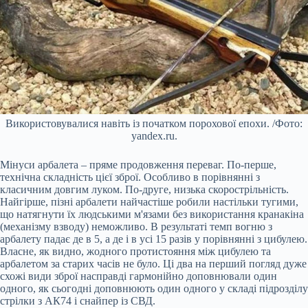
Використовувалися навіть із початком порохової епохи. /Фото:
yandex.ru.
Мінуси арбалета – пряме продовження переваг. По-перше,
технічна складність цієї зброї. Особливо в порівнянні з
класичним довгим луком. По-друге, низька скорострільність.
Найгірше, пізні арбалети найчастіше робили настільки тугими,
що натягнути їх людськими м'язами без використання кранакіна
(механізму взводу) неможливо. В результаті темп вогню з
арбалету падає де в 5, а де і в усі 15 разів у порівнянні з цибулею.
Власне, як видно, жодного протистояння між цибулею та
арбалетом за старих часів не було. Ці два на перший погляд дуже
схожі види зброї насправді гармонійно доповнювали один
одного, як сьогодні доповнюють один одного у складі підрозділу
стрілки з АК74 і снайпер із СВД.