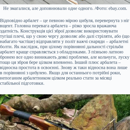
Не змагалися, але доповнювали одне одного. /Фото: ebay.com.
Відповідно арбалет – це певною мірою цибуля, перевернута з ніг
вщент. Головна перевага арбалета – різко зросла вражаюча
здатність. Конструкція цієї зброї дозволяє використовувати
тугіші плечі, що у свою чергу дозволяє або далі стріляти, або (що
набагато частіше) відправляти у політ важчі снаряди – арбалетні
болти. Як наслідок, при цілому порівнянні дальності стрільби
арбалет краще справляється з обладунками. З пізньою латною
бронею все одно виникають деякі проблеми, але кольчуги, луску
тощо ця зброя бере цілком впевнено. Інший плюс арбалета –
відносна простота в освоєнні. Знову ж таки відносна вона лише
в порівнянні з цибулею. Якщо для останнього потрібні роки,
непоганим арбалетником цілком реально стати за місяці
стабільної підготовки.