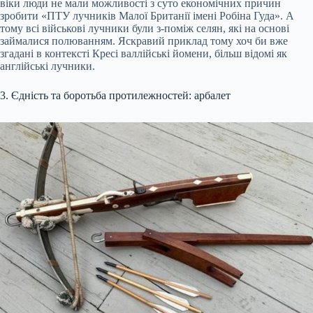
віки люди не мали можливості з суто економічних причин
зробити «ПТУ лучників Малої Британії імені Робіна Гуда». А
тому всі військові лучники були з-поміж селян, які на основі
займалися полюванням. Яскравий приклад тому хоч би вже
згадані в контексті Кресі валлійські йомени, більш відомі як
англійські лучники.
3. Єдність та боротьба протилежностей: арбалет