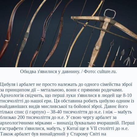
Обидва з'явилися у давнину. / Фото: culture.ru.
Цибуля і арбалет не просто належать до одного сімейства зброї
за принципом дії – метальною, вони є прямими родичами.
Археологія свідчить, що перші луки з'явилися в людей ще 8-10
тисячолітті до нашої ери. Ця обставина робить цибулю одним із
найдавніших видів мисливської та бойової зброї. Давнє його
тільки спис (і гарпун) – 38-40 тисячоліття до н.е. і ніж – мабуть
близько 200 тисячоліття до н.е. У свою чергу арбалет за
археологічними мірками – винахід буквально вчорашній. Перші
гастрафети з'явилися, мабуть, у Китаї ще в VII столітті до н.е.
Також арбалет був винайдений у Старому Світі на