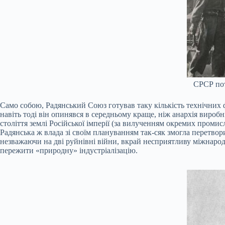
СРСР потр
Само собою, Радянський Союз готував таку кількість технічних ф
навіть тоді він опинявся в середньому краще, ніж анархія виробн
століття землі Російської імперії (за вилученням окремих промис
Радянська ж влада зі своїм плануванням так-сяк змогла перетворит
незважаючи на дві руйнівні війни, вкрай несприятливу міжнародну
пережити «природну» індустріалізацію.