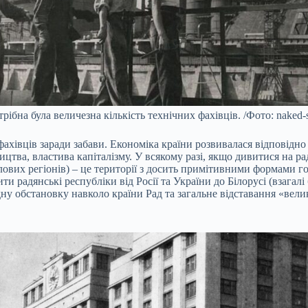
ібна була величезна кількість технічних фахівців. /Фото: naked-s
ахівців заради забави. Економіка країни розвивалася відповідно 
ицтва, властива капіталізму. У всякому разі, якщо дивитися на р
лових регіонів) – це території з досить примітивними формами го
и радянські республіки від Росії та України до Білорусі (взагалі
 обстановку навколо країни Рад та загальне відставання «великої