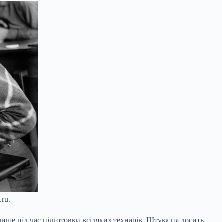
ru.
лише під час підготовки всіляких технарів. Штука ця досить