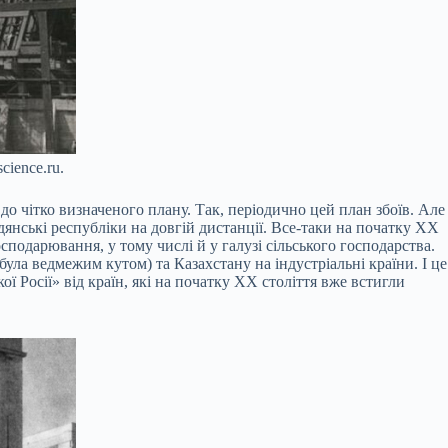
cience.ru.
до чітко визначеного плану. Так, періодично цей план збоїв. Але
адянські республіки на довгій дистанції. Все-таки на початку XX
сподарювання, у тому числі й у галузі сільського господарства.
 була ведмежим кутом) та Казахстану на індустріальні країни. І це
 Росії» від країн, які на початку XX століття вже встигли