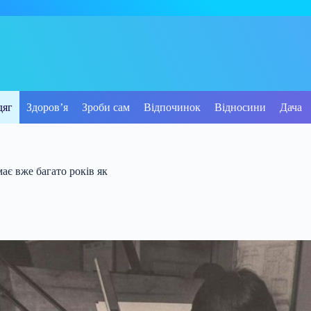
дяг
Здоров’я
Зроби сам
Відпочинок
Відносини
Дача
ає вже багато років як