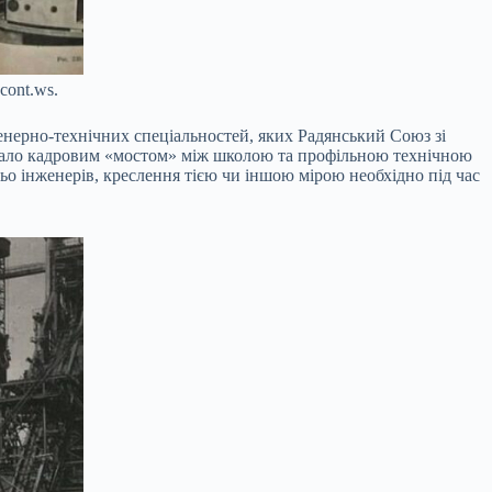
cont.ws.
женерно-технічних спеціальностей, яких Радянський Союз зі
вало кадровим «мостом» між школою та профільною технічною
ьо інженерів, креслення тією чи іншою мірою необхідно під час