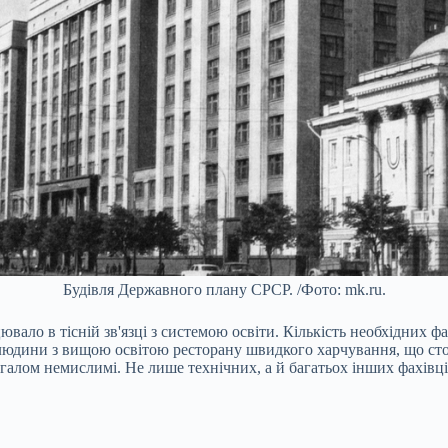
Будівля Державного плану СРСР. /Фото: mk.ru.
вало в тісній зв'язці з системою освіти. Кількість необхідних 
людини з вищою освітою ресторану швидкого харчування, що стої
галом немислимі. Не лише технічних, а й багатьох інших фахівці