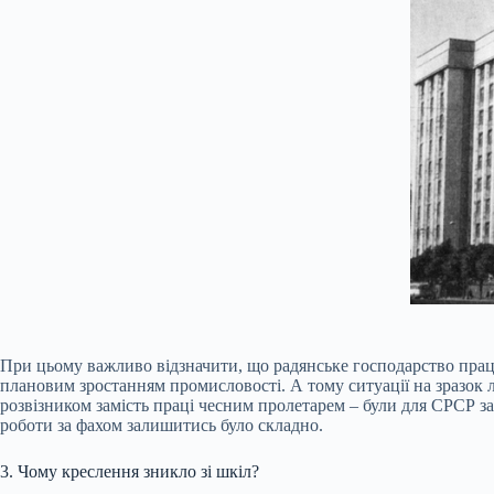
При цьому важливо відзначити, що радянське господарство працю
плановим зростанням промисловості. А тому ситуації на зразок 
розвізником замість праці чесним пролетарем – були для СРСР за
роботи за фахом залишитись було складно.
3. Чому креслення зникло зі шкіл?