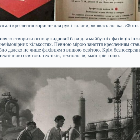
взагалі креслення корисне для рук і голови, як якась логіка. /Фото: 
воляло створити основу кадрової бази для майбутніх фахівців ін
неймовірних кількостях. Певною мірою заняття кресленням ста
ібно далеко не лише фахівцям з вищою освітою. Крім безпосередн
технічною освітою: техніків, технологів, майстрів тощо.