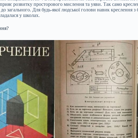
сприяє розвитку просторового мислення та уяви. Так само креслен
 до загального. Для будь-якої людської голови навик креслення з
ладалася у школах.
ння?