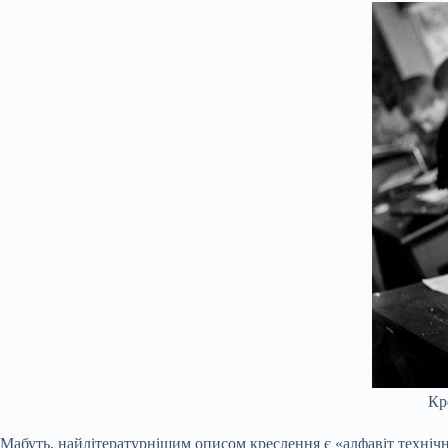
Кр
Мабуть, найлітературнішим описом креслення є «алфавіт технічни