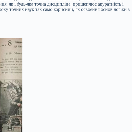
ня, як і будь-яка точна дисципліна, прищеплює акуратність і
 боку точних наук так само корисний, як освоєння основ логіки з