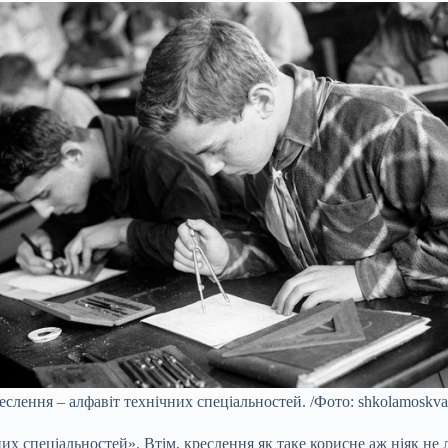
еслення – алфавіт технічних спеціальностей. /Фото: shkolamoskva.
х спеціальностей». Втім, креслення як таке корисне аж ніяк не 