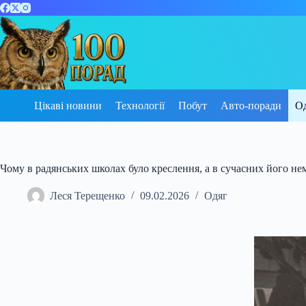
Перейти
до
вмісту
Цікаві новини
Технології
Побут
Авто-поради
О
Чому в радянських школах було креслення, а в сучасних його нем
Леся Терещенко
09.02.2026
Одяг