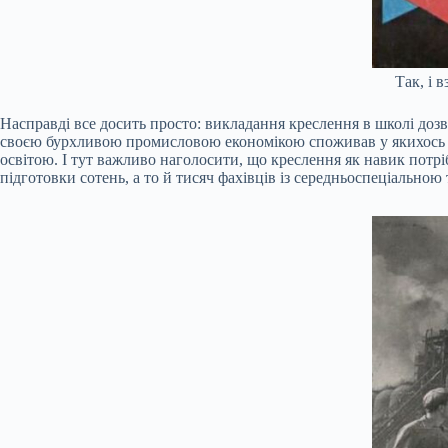
Так, і 
Насправді все досить просто: викладання креслення в школі доз
своєю бурхливою промисловою економікою споживав у якихось 
освітою. І тут важливо наголосити, що креслення як навик потр
підготовки сотень, а то й тисяч фахівців із середньоспеціальною 